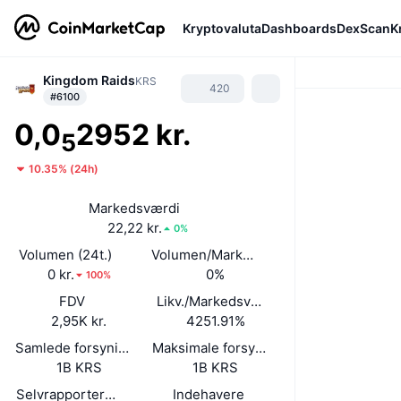
Kryptovaluta
Dashboards
DexScan
K
Kingdom Raids
KRS
420
#6100
0,0
2952 kr.
5
10.35%
(
24h
)
Markedsværdi
22,22 kr.
0%
Volumen (24t.)
Volumen/Markedsværdi (24 timer)
0 kr.
0%
100%
FDV
Likv./Markedsværdi
2,95K kr.
4251.91%
Samlede forsyning
Maksimale forsyning
1B KRS
1B KRS
Selvrapporteret cirkulerende forsyning
Indehavere