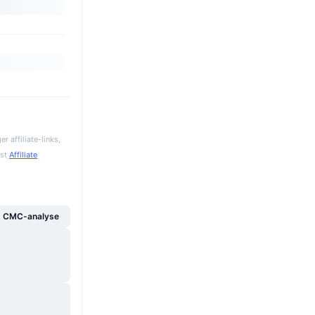
 affiliate-links,
gst
Affiliate
g CMC-analyse