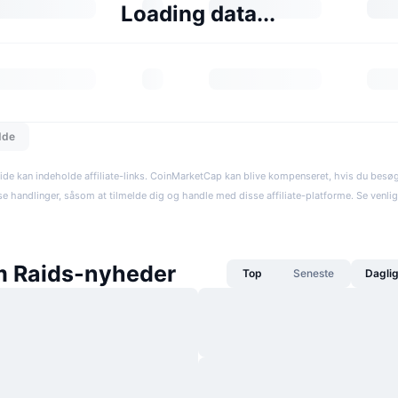
Loading data...
dde
ide kan indeholde affiliate-links. CoinMarketCap kan blive kompenseret, hvis du besøger
se handlinger, såsom at tilmelde dig og handle med disse affiliate-platforme. Se venli
 Raids-nyheder
Top
Seneste
Dagli