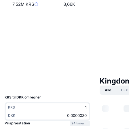
7,52M KRS
8,66K
Hjemmeside
Website
Whitepaper
Sociale medier
Kontrakter
0x37b5...Ee9913
2.6
Bedømmelse (CertiK)
Audits
bscscan.com
Explorers
Kingdom
Wallets
UCID
22112
Alle
CEX
KRS til DKK omregner
KRS
DKK
Prispræstation
24 timer