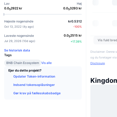
Lav
Høj
0.0
2922
kr
0.0
3293
kr
5
5
Højeste nogensinde
kr0.5312
Oct 13, 2022
(
4y ago
)
-100
%
0.0
2515
kr
Laveste nogensinde
5
Vis fuld bre
Jul 29, 2026
(
10d ago
)
+
17.39
%
Se historisk data
Disclaimer: Denne s
Tags
og du foretager vis
BNB Chain Ecosystem
Vis alle
Disclosure
.
Ejer du dette projekt?
Opdater Token-information
Kingdom
Indsend tokensoplåsninger
Gør krav på fællesskabsbadge