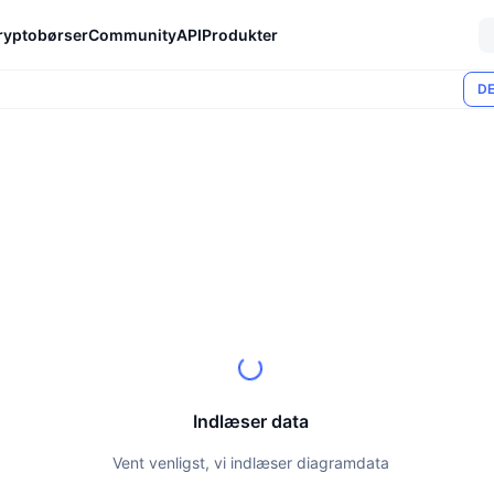
ryptobørser
Community
API
Produkter
DE
Indlæser data
Vent venligst, vi indlæser diagramdata