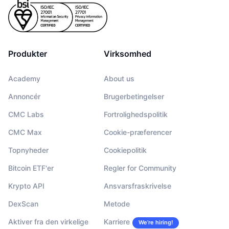
Produkter
Virksomhed
Academy
About us
Annoncér
Brugerbetingelser
CMC Labs
Fortrolighedspolitik
CMC Max
Cookie-præferencer
Topnyheder
Cookiepolitik
Bitcoin ETF'er
Regler for Community
Krypto API
Ansvarsfraskrivelse
DexScan
Metode
Aktiver fra den virkelige
Karriere
We’re hiring!