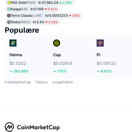
PAX Gold
PAXG
kr27,582.24
2.58%
Kaspa
KAS
kr0.169
0.55%
Terra Classic
LUNC
kr0.0003213
1.16%
Ondo
ONDO
kr2.43
2.08%
Populære
Heima
Cap
Pi
$0.5202
$0.02954
$0.09132
263.96%
7.15%
6.63%
CoinMarketCap
Tokens
JungleToken