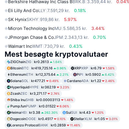
Berkshire Hathaway Inc Class B
BRK.B
3.359,44 kr.
0.04
Eli Lilly And Co
LLY
7.591,29 kr.
0.18%
SK Hynix
SKHY
919,86 kr.
5.97%
Micron Technology Inc
MU
5.586,35 kr.
3.44%
JPmorgan Chase & Co
JPM
2.343,13 kr.
0.70%
Walmart Inc
WMT
730,79 kr.
0.43%
Mest besøgte kryptovalutaer
ZIGChain
ZIG
kr0.2613
1.64%
Bitcoin
BTC
kr419,725.16
XRP
XRP
kr6.79
0.96%
1.58%
Ethereum
ETH
kr12,375.64
Pi
PI
kr0.5902
2.21%
6.42%
Solana
SOL
kr477.21
Cardano
ADA
kr1.22
0.49%
2.46%
Hyperliquid
HYPE
kr362.19
3.23%
Zcash
ZEC
kr3,271.17
2.74%
Shiba Inu
SHIB
kr0.00003113
1.48%
Pump.fun
PUMP
kr0.01522
6.06%
Heima
HEI
kr3.38
Sui
SUI
kr4.43
262.30%
1.20%
Dogecoin
DOGE
kr0.4517
Stellar
XLM
kr1.05
0.10%
3.01%
Lorenzo Protocol
BANK
kr0.2859
11.46%