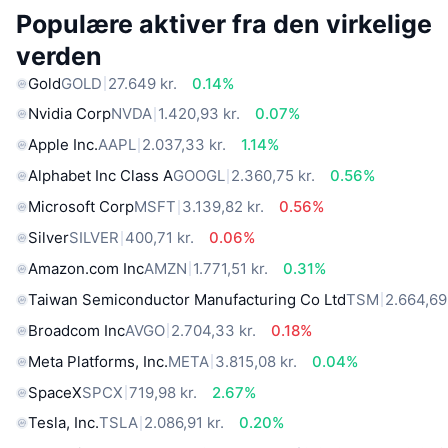
Populære aktiver fra den virkelige
verden
Gold
GOLD
27.649 kr.
0.14%
Nvidia Corp
NVDA
1.420,93 kr.
0.07%
Apple Inc.
AAPL
2.037,33 kr.
1.14%
Alphabet Inc Class A
GOOGL
2.360,75 kr.
0.56%
Microsoft Corp
MSFT
3.139,82 kr.
0.56%
Silver
SILVER
400,71 kr.
0.06%
Amazon.com Inc
AMZN
1.771,51 kr.
0.31%
Taiwan Semiconductor Manufacturing Co Ltd
TSM
2.664,69 
Broadcom Inc
AVGO
2.704,33 kr.
0.18%
Meta Platforms, Inc.
META
3.815,08 kr.
0.04%
SpaceX
SPCX
719,98 kr.
2.67%
Tesla, Inc.
TSLA
2.086,91 kr.
0.20%