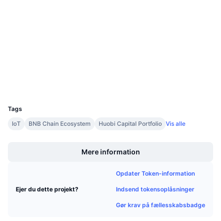
4.6
Bedømmelse (CertiK)
Kommende salg
Finansieringsrenter
Lær og tjen
Audits
www.iostscan.com
Explorers
Kalendere
ICO-kalender
Wallets
UCID
Begivenhedskalender
2405
Tags
IoT
BNB Chain Ecosystem
Huobi Capital Portfolio
Vis alle
Boost
Mere information
Opdater Token-information
Indsend tokensoplåsninger
Ejer du dette projekt?
Gør krav på fællesskabsbadge