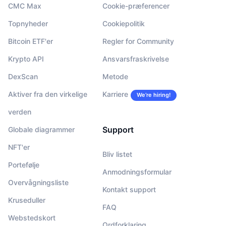
CMC Max
Cookie-præferencer
Topnyheder
Cookiepolitik
Bitcoin ETF'er
Regler for Community
Krypto API
Ansvarsfraskrivelse
DexScan
Metode
Aktiver fra den virkelige
Karriere
We’re hiring!
verden
Support
Globale diagrammer
NFT'er
Bliv listet
Portefølje
Anmodningsformular
Overvågningsliste
Kontakt support
Kruseduller
FAQ
Webstedskort
Ordforklaring