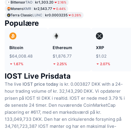
Bittensor
TAO
kr1,303.20
2.16%
Monero
XMR
kr2,543.77
0.44%
Terra Classic
LUNC
kr0.0003235
0.26%
Populære
Bitcoin
Ethereum
XRP
$64,008.48
$1,876.77
$1.02
1.67%
2.25%
2.07%
IOST Live Prisdata
The live
IOST price today
is kr. 0.003827 DKK with a 24-
hour trading volume of kr. 32,143,290 DKK.
Vi opdaterer
prisen på IOST til DKK i realtid.
IOST er nede med 3.79 % i
de seneste 24 timer.
Den nuværende CoinMarketCap
placering er #617, med en markedsværdi på kr.
133,049,733 DKK.
Den har en cirkulerende forsyning på
34,761,723,387 IOST mønter
og har en maksimal live-