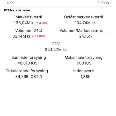
DKK
Populære
Krypto-ETF'er
Learn
CMC MCP
IOST-statistikker
Markedsværdi
Ny
Oplåst markedsværdi
Bitcoin ETF'er
x402
Nyheder
133,04M kr.
134,74M kr.
3.78%
Krypto
Ethereum ETF'er
Volumen (24t.)
Volumen/Markedsværdi (24 ti
Academy
32,14M kr.
24,15%
59.86%
Politik
FDV
Teknisk analyse
Undersøgelser
344,47M kr.
Sport
Samlede forsyning
Maksimale forsyning
RSI
Videoer
48,61B IOST
90B IOST
Finans
MACD
Cirkulerende forsyning
Indehavere
Ordforklaring
34,76B IOST
1,38K
Teknologi
Hjemmeside
Website
Whitepaper
Derivativer
Kampagner
NFT
Sociale medier
Oversigt
Airdrops
token.iost
Samlet NFT-statistikker
Kontrakter
Likvidationer
Diamant-belønninger