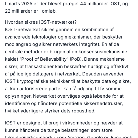
I marts 2025 er der blevet præget 44 milliarder IOST, og
22 milliarder er i omløb.
Hvordan sikres IOST-netværket?
IOST-netværket sikres gennem en kombination af
avancerede teknologier og mekanismer, der beskytter
mod angreb og sikrer netværkets integritet. En af de
centrale metoder er brugen af en konsensusmekanisme
kaldet "Proof of Believability" (PoB). Denne mekanisme
sikrer, at transaktioner kan bekræftes hurtigt og effektivt
af pålidelige deltagere i netværket. Desuden anvender
IOST kryptografiske teknikker til at beskytte data og sikre,
at kun autoriserede parter kan få adgang til følsomme
oplysninger. Netværket overvåges også løbende for at
identificere og håndtere potentielle sikkerhedstrusler,
hvilket yderligere styrker dets robusthed.
IOST er designet til brug i virksomheder og hævder at
kunne håndtere de tunge belastninger, som store
teknologivirksomheder som Amazon, Google og Facebook