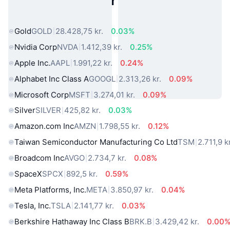
Populære aktiver fra den virkelige
verden
Gold
GOLD
28.428,75 kr.
0.03%
Nvidia Corp
NVDA
1.412,39 kr.
0.25%
Apple Inc.
AAPL
1.991,22 kr.
0.24%
Alphabet Inc Class A
GOOGL
2.313,26 kr.
0.09%
Microsoft Corp
MSFT
3.274,01 kr.
0.09%
Silver
SILVER
425,82 kr.
0.03%
Amazon.com Inc
AMZN
1.798,55 kr.
0.12%
Taiwan Semiconductor Manufacturing Co Ltd
TSM
2.711,9 kr
Broadcom Inc
AVGO
2.734,7 kr.
0.08%
SpaceX
SPCX
892,5 kr.
0.59%
Meta Platforms, Inc.
META
3.850,97 kr.
0.04%
Tesla, Inc.
TSLA
2.141,77 kr.
0.03%
Berkshire Hathaway Inc Class B
BRK.B
3.429,42 kr.
0.00