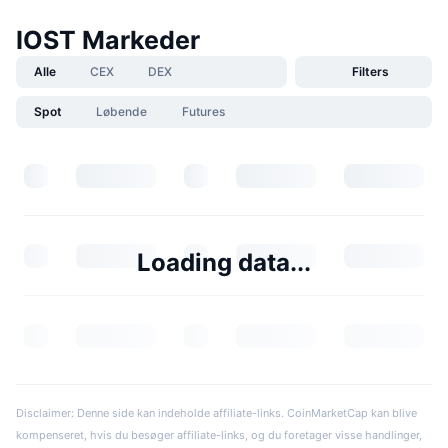
IOST Markeder
Alle
CEX
DEX
Filters
Spot
Løbende
Futures
Loading data...
Disclaimer: Denne side kan indeholde affiliate-links. CoinMarketCap kan blive
kompenseret, hvis du besøger affiliate-links, og du foretager visse handlinger,