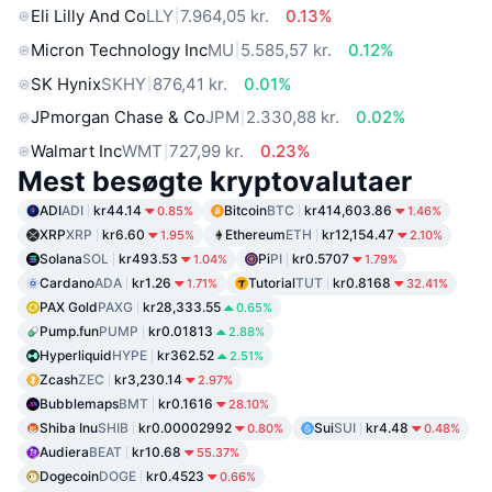
Eli Lilly And Co
LLY
7.964,05 kr.
0.13%
Micron Technology Inc
MU
5.585,57 kr.
0.12%
SK Hynix
SKHY
876,41 kr.
0.01%
JPmorgan Chase & Co
JPM
2.330,88 kr.
0.02%
Walmart Inc
WMT
727,99 kr.
0.23%
Mest besøgte kryptovalutaer
ADI
ADI
kr44.14
Bitcoin
BTC
kr414,603.86
0.85%
1.46%
XRP
XRP
kr6.60
Ethereum
ETH
kr12,154.47
1.95%
2.10%
Solana
SOL
kr493.53
Pi
PI
kr0.5707
1.04%
1.79%
Cardano
ADA
kr1.26
Tutorial
TUT
kr0.8168
1.71%
32.41%
PAX Gold
PAXG
kr28,333.55
0.65%
Pump.fun
PUMP
kr0.01813
2.88%
Hyperliquid
HYPE
kr362.52
2.51%
Zcash
ZEC
kr3,230.14
2.97%
Bubblemaps
BMT
kr0.1616
28.10%
Shiba Inu
SHIB
kr0.00002992
Sui
SUI
kr4.48
0.80%
0.48%
Audiera
BEAT
kr10.68
55.37%
Dogecoin
DOGE
kr0.4523
0.66%