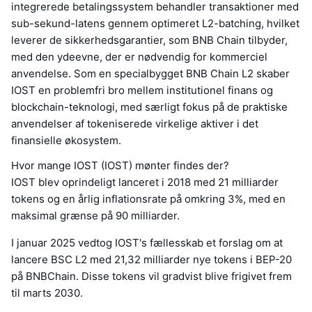
integrerede betalingssystem behandler transaktioner med
sub-sekund-latens gennem optimeret L2-batching, hvilket
leverer de sikkerhedsgarantier, som BNB Chain tilbyder,
med den ydeevne, der er nødvendig for kommerciel
anvendelse. Som en specialbygget BNB Chain L2 skaber
IOST en problemfri bro mellem institutionel finans og
blockchain-teknologi, med særligt fokus på de praktiske
anvendelser af tokeniserede virkelige aktiver i det
finansielle økosystem.
Hvor mange IOST (IOST) mønter findes der?
IOST blev oprindeligt lanceret i 2018 med 21 milliarder
tokens og en årlig inflationsrate på omkring 3%, med en
maksimal grænse på 90 milliarder.
I januar 2025 vedtog IOST's fællesskab et forslag om at
lancere BSC L2 med 21,32 milliarder nye tokens i BEP-20
på BNBChain. Disse tokens vil gradvist blive frigivet frem
til marts 2030.