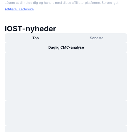
såsom at tilmelde dig og handle med disse affiliate-platforme. Se venligst
Affiliate Disclosure
.
IOST-nyheder
Top
Seneste
Daglig CMC-analyse