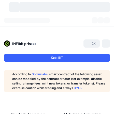
Kryptovaluta
Dashboards
Kryptovaluta
DexScan
Markeder
Rangering
INFIbit
pris
2K
IBIT
Signaler
Kryptobørser
Kategorier
New
Markedsoversigt
Køb IBIT
Trending
Community
Historiske snapshots
Spotmarked
Centraliserede børser
According to
Gopluslabs
, smart contract of the following asset
Ny
Feeds
API
Tokenoplåsninger
Antal af kryptovalutaer
can be modified by the contract creator (for example: disable
Spot
selling, change fees, mint new tokens, or transfer tokens). Please
exercise caution while trading and always
DYOR
.
Vindere
Emner
Udbytte
Produkter
Bitcoin-reserver
Derivativer
API
Meme-udforsker
Lives
Aktiver fra den virkelige verden
BNB-reserver
Produkter
Krypto API
Decentrale børser