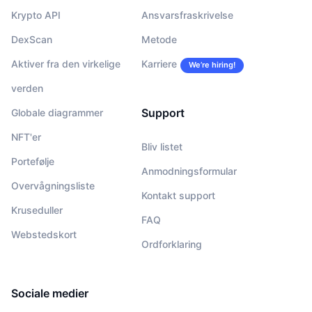
Krypto API
Ansvarsfraskrivelse
DexScan
Metode
Aktiver fra den virkelige
Karriere
We’re hiring!
verden
Support
Globale diagrammer
NFT'er
Bliv listet
Portefølje
Anmodningsformular
Overvågningsliste
Kontakt support
Kruseduller
FAQ
Webstedskort
Ordforklaring
Sociale medier