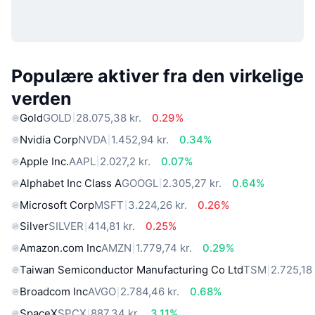
Populære aktiver fra den virkelige
verden
Gold
GOLD
28.075,38 kr.
0.29%
Nvidia Corp
NVDA
1.452,94 kr.
0.34%
Apple Inc.
AAPL
2.027,2 kr.
0.07%
Alphabet Inc Class A
GOOGL
2.305,27 kr.
0.64%
Microsoft Corp
MSFT
3.224,26 kr.
0.26%
Silver
SILVER
414,81 kr.
0.25%
Amazon.com Inc
AMZN
1.779,74 kr.
0.29%
Taiwan Semiconductor Manufacturing Co Ltd
TSM
2.725,18 
Broadcom Inc
AVGO
2.784,46 kr.
0.68%
SpaceX
SPCX
887,34 kr.
3.11%