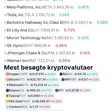
Meta Platforms, Inc.
META
3.843,76 kr.
0.41%
Tesla, Inc.
TSLA
2.150,72 kr.
1.24%
Berkshire Hathaway Inc Class B
BRK.B
3.393,1 kr.
0.58%
Eli Lilly And Co
LLY
7.609,81 kr.
0.73%
Micron Technology Inc
MU
5.691,92 kr.
0.32%
SK Hynix
SKHY
888,06 kr.
0.40%
JPmorgan Chase & Co
JPM
2.307,83 kr.
0.16%
Walmart Inc
WMT
722,51 kr.
0.09%
Mest besøgte kryptovalutaer
Casper
CSPR
kr0.01274
ADI
ADI
kr44.70
4.25%
0.42%
Bitcoin
BTC
kr420,761.74
XRP
XRP
kr6.67
0.46%
0.13%
Ethereum
ETH
kr12,414.14
0.34%
Solana
SOL
kr496.52
Pi
PI
kr0.5739
0.72%
1.24%
Tutorial
TUT
kr0.9551
12.33%
PAX Gold
PAXG
kr28,046.57
0.25%
Cardano
ADA
kr1.27
0.40%