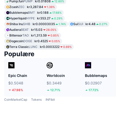
Pump.fun
PUMP
kr0.01808
12.60%
Zcash
ZEC
kr3,287.84
1.39%
Bubblemaps
BMT
kr0.188
17.68%
Hyperliquid
HYPE
kr353.27
0.29%
Shiba Inu
SHIB
kr0.00003035
Sui
SUI
kr4.48
1.74%
0.27%
Audiera
BEAT
kr15.03
28.05%
Bittensor
TAO
kr1,313.59
0.85%
Dogecoin
DOGE
kr0.4525
0.05%
Terra Classic
LUNC
kr0.0003222
0.69%
Populære
Epic Chain
Worldcoin
Bubblemaps
$0.5048
$0.3449
$0.02907
47.98%
12.71%
17.72%
CoinMarketCap
Tokens
INFIbit