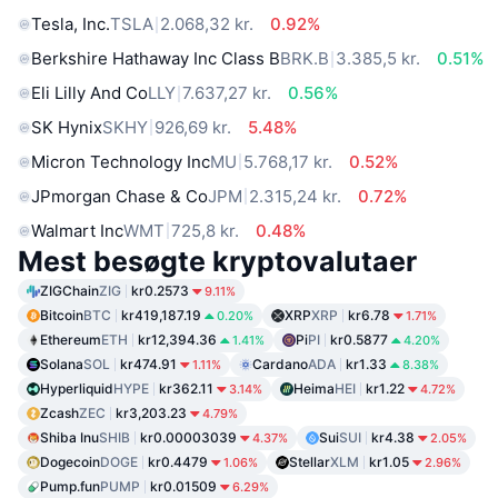
Tesla, Inc.
TSLA
2.068,32 kr.
0.92%
Berkshire Hathaway Inc Class B
BRK.B
3.385,5 kr.
0.51%
Eli Lilly And Co
LLY
7.637,27 kr.
0.56%
SK Hynix
SKHY
926,69 kr.
5.48%
Micron Technology Inc
MU
5.768,17 kr.
0.52%
JPmorgan Chase & Co
JPM
2.315,24 kr.
0.72%
Walmart Inc
WMT
725,8 kr.
0.48%
Mest besøgte kryptovalutaer
ZIGChain
ZIG
kr0.2573
9.11%
Bitcoin
BTC
kr419,187.19
XRP
XRP
kr6.78
0.20%
1.71%
Ethereum
ETH
kr12,394.36
Pi
PI
kr0.5877
1.41%
4.20%
Solana
SOL
kr474.91
Cardano
ADA
kr1.33
1.11%
8.38%
Hyperliquid
HYPE
kr362.11
Heima
HEI
kr1.22
3.14%
4.72%
Zcash
ZEC
kr3,203.23
4.79%
Shiba Inu
SHIB
kr0.00003039
Sui
SUI
kr4.38
4.37%
2.05%
Dogecoin
DOGE
kr0.4479
Stellar
XLM
kr1.05
1.06%
2.96%
Pump.fun
PUMP
kr0.01509
6.29%