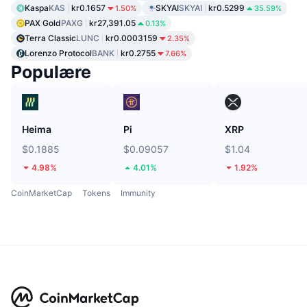
Kaspa
KAS
kr0.1657
SKYAI
SKYAI
kr0.5299
1.50%
35.59%
PAX Gold
PAXG
kr27,391.05
0.13%
Terra Classic
LUNC
kr0.0003159
2.35%
Lorenzo Protocol
BANK
kr0.2755
7.66%
Populære
Heima
Pi
XRP
$0.1885
$0.09057
$1.04
4.98%
4.01%
1.92%
CoinMarketCap
Tokens
Immunity