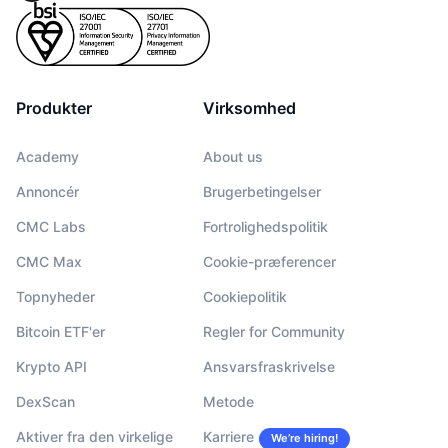
Produkter
Virksomhed
Academy
About us
Annoncér
Brugerbetingelser
CMC Labs
Fortrolighedspolitik
CMC Max
Cookie-præferencer
Topnyheder
Cookiepolitik
Bitcoin ETF'er
Regler for Community
Krypto API
Ansvarsfraskrivelse
DexScan
Metode
Aktiver fra den virkelige
Karriere
We’re hiring!