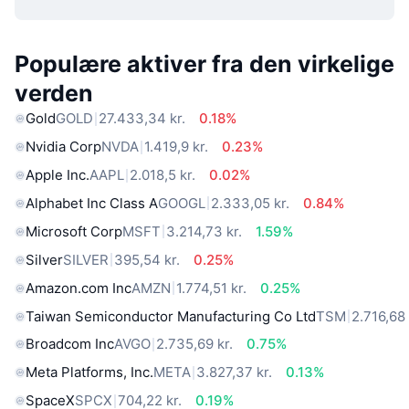
Populære aktiver fra den virkelige
verden
Gold
GOLD
27.433,34 kr.
0.18%
Nvidia Corp
NVDA
1.419,9 kr.
0.23%
Apple Inc.
AAPL
2.018,5 kr.
0.02%
Alphabet Inc Class A
GOOGL
2.333,05 kr.
0.84%
Microsoft Corp
MSFT
3.214,73 kr.
1.59%
Silver
SILVER
395,54 kr.
0.25%
Amazon.com Inc
AMZN
1.774,51 kr.
0.25%
Taiwan Semiconductor Manufacturing Co Ltd
TSM
2.716,68 
Broadcom Inc
AVGO
2.735,69 kr.
0.75%
Meta Platforms, Inc.
META
3.827,37 kr.
0.13%
SpaceX
SPCX
704,22 kr.
0.19%