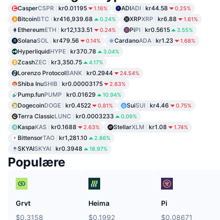
Casper
CSPR
kr0.01195
ADI
ADI
kr44.58
1.16%
0.25%
Bitcoin
BTC
kr416,939.68
XRP
XRP
kr6.88
0.24%
1.61%
Ethereum
ETH
kr12,133.51
Pi
PI
kr0.5615
0.24%
3.55%
Solana
SOL
kr479.56
Cardano
ADA
kr1.23
0.14%
1.68%
Hyperliquid
HYPE
kr370.78
3.04%
Zcash
ZEC
kr3,350.75
4.17%
Lorenzo Protocol
BANK
kr0.2944
24.54%
Shiba Inu
SHIB
kr0.00003175
2.63%
Pump.fun
PUMP
kr0.01629
10.94%
Dogecoin
DOGE
kr0.4522
Sui
SUI
kr4.46
0.81%
0.75%
Terra Classic
LUNC
kr0.0003233
0.09%
Kaspa
KAS
kr0.1688
Stellar
XLM
kr1.08
2.63%
1.74%
Bittensor
TAO
kr1,281.10
2.86%
SKYAI
SKYAI
kr0.3948
18.97%
Populære
Grvt
Heima
Pi
$0.3158
$0.1992
$0.08671