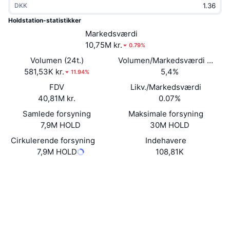
DKK
Populære
Krypto-ETF'er
Learn
CMC MCP
Holdstation-statistikker
Ny
Markedsværdi
Bitcoin ETF'er
x402
Nyheder
10,75M kr.
0.79%
Krypto
Ethereum ETF'er
Volumen (24t.)
Volumen/Markedsværdi (24 ti
Academy
581,53K kr.
5,4%
11.94%
Politik
FDV
Likv./Markedsværdi
Teknisk analyse
Undersøgelser
40,81M kr.
0.07%
Sport
Samlede forsyning
Maksimale forsyning
RSI
Videoer
7,9M HOLD
30M HOLD
Finans
MACD
Cirkulerende forsyning
Indehavere
Ordforklaring
7,9M HOLD
108,81K
Teknologi
Hjemmeside
Website
Whitepaper
Derivativer
Kampagner
NFT
Sociale medier
Oversigt
Airdrops
Samlet NFT-statistikker
0xed40...95F0f2
Kontrakter
Likvidationer
Diamant-belønninger