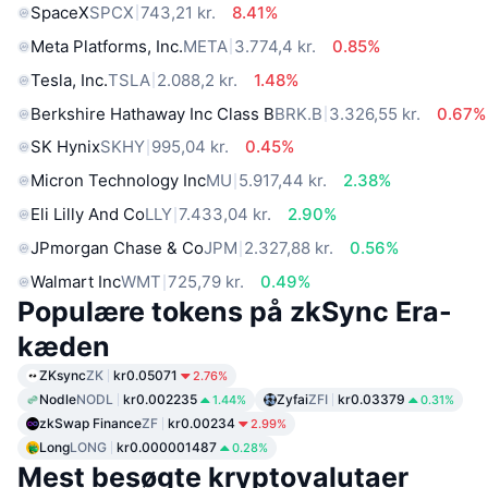
SpaceX
SPCX
743,21 kr.
8.41%
Meta Platforms, Inc.
META
3.774,4 kr.
0.85%
Tesla, Inc.
TSLA
2.088,2 kr.
1.48%
Berkshire Hathaway Inc Class B
BRK.B
3.326,55 kr.
0.67%
SK Hynix
SKHY
995,04 kr.
0.45%
Micron Technology Inc
MU
5.917,44 kr.
2.38%
Eli Lilly And Co
LLY
7.433,04 kr.
2.90%
JPmorgan Chase & Co
JPM
2.327,88 kr.
0.56%
Walmart Inc
WMT
725,79 kr.
0.49%
Populære tokens på zkSync Era-
kæden
ZKsync
ZK
kr0.05071
2.76%
Nodle
NODL
kr0.002235
Zyfai
ZFI
kr0.03379
1.44%
0.31%
zkSwap Finance
ZF
kr0.00234
2.99%
Long
LONG
kr0.000001487
0.28%
Mest besøgte kryptovalutaer