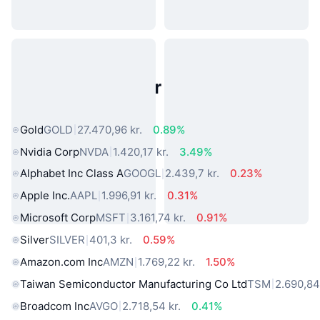
Populære aktiver fra den virkelige
verden
Gold
GOLD
27.470,96 kr.
0.89%
Nvidia Corp
NVDA
1.420,17 kr.
3.49%
Alphabet Inc Class A
GOOGL
2.439,7 kr.
0.23%
Apple Inc.
AAPL
1.996,91 kr.
0.31%
Microsoft Corp
MSFT
3.161,74 kr.
0.91%
Silver
SILVER
401,3 kr.
0.59%
Amazon.com Inc
AMZN
1.769,22 kr.
1.50%
Taiwan Semiconductor Manufacturing Co Ltd
TSM
2.690,84
Broadcom Inc
AVGO
2.718,54 kr.
0.41%