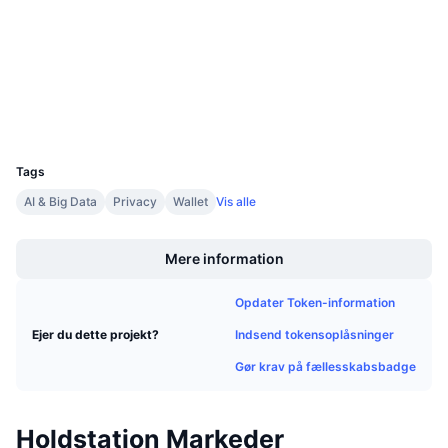
3.6
Kommende salg
Bedømmelse (CertiK)
Finansieringsrenter
Lær og tjen
Audits
explorer.zksync.io
Kalendere
Explorers
UCID
ICO-kalender
28510
Tags
Begivenhedskalender
AI & Big Data
Privacy
Wallet
Vis alle
Boost
Mere information
Opdater Token-information
Indsend tokensoplåsninger
Ejer du dette projekt?
Gør krav på fællesskabsbadge
Holdstation Markeder