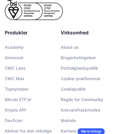
Produkter
Virksomhed
Academy
About us
Annoncér
Brugerbetingelser
CMC Labs
Fortrolighedspolitik
CMC Max
Cookie-præferencer
Topnyheder
Cookiepolitik
Bitcoin ETF'er
Regler for Community
Krypto API
Ansvarsfraskrivelse
DexScan
Metode
Aktiver fra den virkelige
Karriere
We’re hiring!