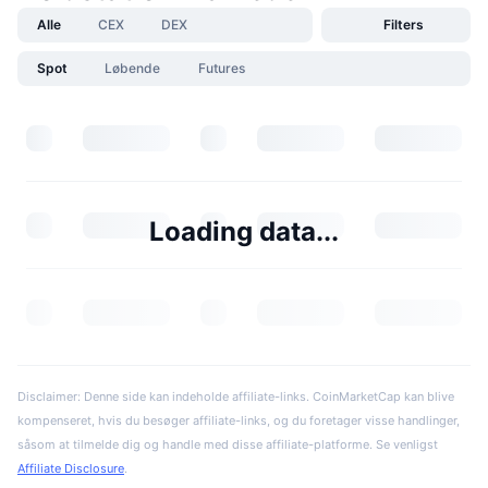
Alle
CEX
DEX
Filters
Spot
Løbende
Futures
Loading data...
Disclaimer: Denne side kan indeholde affiliate-links. CoinMarketCap kan blive
kompenseret, hvis du besøger affiliate-links, og du foretager visse handlinger,
såsom at tilmelde dig og handle med disse affiliate-platforme. Se venligst
Affiliate Disclosure
.