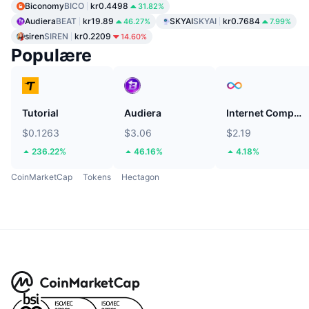
Biconomy
BICO
kr0.4498
31.82%
Audiera
BEAT
kr19.89
SKYAI
SKYAI
kr0.7684
46.27%
7.99%
siren
SIREN
kr0.2209
14.60%
Populære
Tutorial
Audiera
Internet Computer
$0.1263
$3.06
$2.19
236.22%
46.16%
4.18%
CoinMarketCap
Tokens
Hectagon