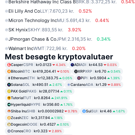
Berkshire Hathaway Inc Class B
BRK.B
3.372,25 kr.
0.54%
Eli Lilly And Co
LLY
7.670,23 kr.
0.52%
Micron Technology Inc
MU
5.691,43 kr.
0.44%
SK Hynix
SKHY
893,55 kr.
3.92%
JPmorgan Chase & Co
JPM
2.316,35 kr.
0.34%
Walmart Inc
WMT
722,96 kr.
0.20%
Mest besøgte kryptovalutaer
Casper
CSPR
kr0.0123
ADI
ADI
kr44.53
4.34%
0.03%
Bitcoin
BTC
kr419,204.41
XRP
XRP
kr6.70
0.10%
0.54%
Ethereum
ETH
kr12,383.75
Pi
PI
kr0.5904
0.05%
1.39%
Solana
SOL
kr490.51
Cardano
ADA
kr1.29
2.67%
0.89%
PAX Gold
PAXG
kr28,077.14
0.11%
Tutorial
TUT
kr0.8264
241.91%
Hyperliquid
HYPE
kr356.60
1.76%
Shiba Inu
SHIB
kr0.00002982
Sui
SUI
kr4.46
0.78%
1.67%
Zcash
ZEC
kr3,317.94
1.18%
Dogecoin
DOGE
kr0.4527
0.10%
Cronos
CRO
kr0.323
2.89%