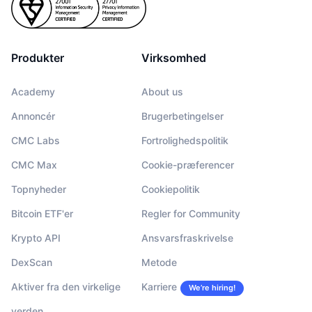
Produkter
Virksomhed
Academy
About us
Annoncér
Brugerbetingelser
CMC Labs
Fortrolighedspolitik
CMC Max
Cookie-præferencer
Topnyheder
Cookiepolitik
Bitcoin ETF'er
Regler for Community
Krypto API
Ansvarsfraskrivelse
DexScan
Metode
Aktiver fra den virkelige
Karriere
We’re hiring!
verden