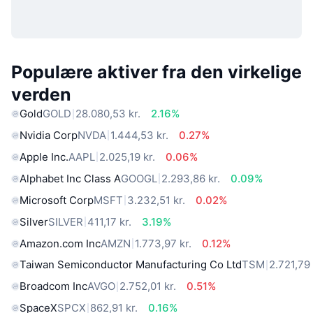
Populære aktiver fra den virkelige
verden
Gold
GOLD
28.080,53 kr.
2.16%
Nvidia Corp
NVDA
1.444,53 kr.
0.27%
Apple Inc.
AAPL
2.025,19 kr.
0.06%
Alphabet Inc Class A
GOOGL
2.293,86 kr.
0.09%
Microsoft Corp
MSFT
3.232,51 kr.
0.02%
Silver
SILVER
411,17 kr.
3.19%
Amazon.com Inc
AMZN
1.773,97 kr.
0.12%
Taiwan Semiconductor Manufacturing Co Ltd
TSM
2.721,79 
Broadcom Inc
AVGO
2.752,01 kr.
0.51%
SpaceX
SPCX
862,91 kr.
0.16%