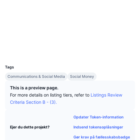
Tophandlere
Artikler
Hjemmeside
Indstrømninger/udstrømninger på børser
DEX API
Omregner
Leaderboards
Spot
Sociale medier
Stemning
Virksomhed
Nyhedsbrev
Indikatorer
Populære
Derivativer
Kontrakter
0x9903...18578e
etherscan.io
Priser
CMC Launch
Explorers
Kommende
Kryptofrygt- og Kryptogrådighedsindeks.
Wallets
Ressourcer
CMC Labs
Nylig tilføjet
Altcoin-sæsonindeks
UCID
6690
CMC Max
Vindere & Tabere
Markedscyklusindikatorer
Tags
Dokumentation
Communications & Social Media
Social Money
Topnyheder
Mest besøgte
Bitcoin-dominans
FAQ
This is a preview page.
Telegram-bot
For more details on listing tiers, refer to
Listings Review
Community-stemning
CoinMarketCap 20-indeks
Criteria Section B - (3).
AI-integrationer
Annoncér
Blockchain-rangering
CoinMarketCap 100-indeks
Opdater Token-information
CMC Agent Hub
Indsend tokensoplåsninger
Ejer du dette projekt?
Forudsigelsesmarkeder
ETF-pengestrømme
Side-widgets
Markedsplads for færdigheder
Gør krav på fællesskabsbadge