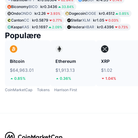
62.84%
0.74%
Biconomy
BICO
kr0.3436
33.84%
Ondo
ONDO
kr2.26
Dogecoin
DOGE
kr0.4512
3.93%
0.85%
Canton
CC
kr0.5879
Stellar
XLM
kr1.05
0.77%
0.03%
Kaspa
KAS
kr0.1697
Hedera
HBAR
kr0.4396
2.09%
0.73%
Populære
Bitcoin
Ethereum
XRP
$64,963.01
$1,913.13
$1.02
0.85%
0.36%
1.04%
CoinMarketCap
Tokens
Harrison First