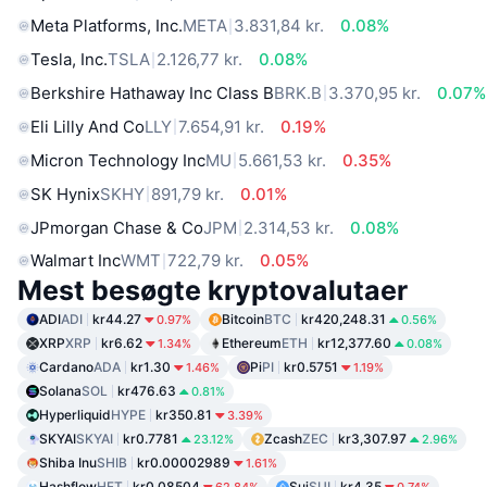
Meta Platforms, Inc.
META
3.831,84 kr.
0.08%
Tesla, Inc.
TSLA
2.126,77 kr.
0.08%
Berkshire Hathaway Inc Class B
BRK.B
3.370,95 kr.
0.07%
Eli Lilly And Co
LLY
7.654,91 kr.
0.19%
Micron Technology Inc
MU
5.661,53 kr.
0.35%
SK Hynix
SKHY
891,79 kr.
0.01%
JPmorgan Chase & Co
JPM
2.314,53 kr.
0.08%
Walmart Inc
WMT
722,79 kr.
0.05%
Mest besøgte kryptovalutaer
ADI
ADI
kr44.27
Bitcoin
BTC
kr420,248.31
0.97%
0.56%
XRP
XRP
kr6.62
Ethereum
ETH
kr12,377.60
1.34%
0.08%
Cardano
ADA
kr1.30
Pi
PI
kr0.5751
1.46%
1.19%
Solana
SOL
kr476.63
0.81%
Hyperliquid
HYPE
kr350.81
3.39%
SKYAI
SKYAI
kr0.7781
Zcash
ZEC
kr3,307.97
23.12%
2.96%
Shiba Inu
SHIB
kr0.00002989
1.61%
Hashflow
HFT
kr0.08504
Sui
SUI
kr4.35