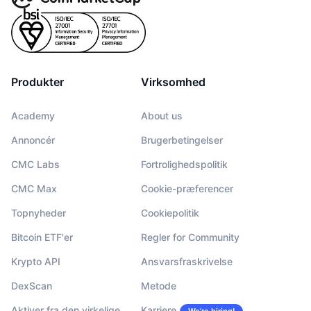
Produkter
Virksomhed
Academy
About us
Annoncér
Brugerbetingelser
CMC Labs
Fortrolighedspolitik
CMC Max
Cookie-præferencer
Topnyheder
Cookiepolitik
Bitcoin ETF'er
Regler for Community
Krypto API
Ansvarsfraskrivelse
DexScan
Metode
Aktiver fra den virkelige
Karriere