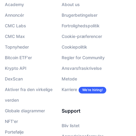
Academy
About us
Annoncér
Brugerbetingelser
CMC Labs
Fortrolighedspolitik
CMC Max
Cookie-præferencer
Topnyheder
Cookiepolitik
Bitcoin ETF'er
Regler for Community
Krypto API
Ansvarsfraskrivelse
DexScan
Metode
Aktiver fra den virkelige
Karriere
We’re hiring!
verden
Support
Globale diagrammer
NFT'er
Bliv listet
Portefølje