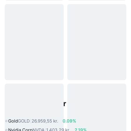
Populære aktiver fra den virkelige
verden
Gold
GOLD
26.959,55 kr.
0.09%
Nvidia Corp
NVDA
1.403,29 kr.
2.19%