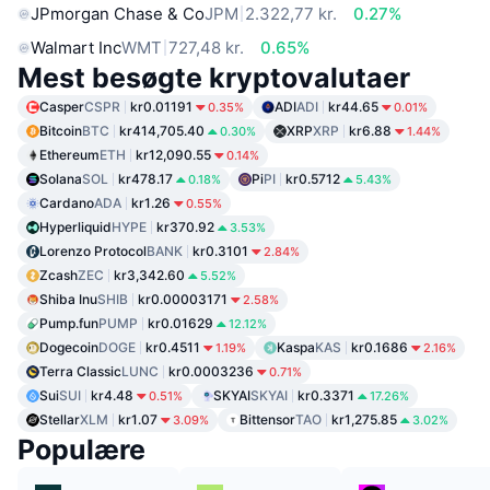
JPmorgan Chase & Co
JPM
2.322,77 kr.
0.27%
Walmart Inc
WMT
727,48 kr.
0.65%
Mest besøgte kryptovalutaer
Casper
CSPR
kr0.01191
ADI
ADI
kr44.65
0.35%
0.01%
Bitcoin
BTC
kr414,705.40
XRP
XRP
kr6.88
0.30%
1.44%
Ethereum
ETH
kr12,090.55
0.14%
Solana
SOL
kr478.17
Pi
PI
kr0.5712
0.18%
5.43%
Cardano
ADA
kr1.26
0.55%
Hyperliquid
HYPE
kr370.92
3.53%
Lorenzo Protocol
BANK
kr0.3101
2.84%
Zcash
ZEC
kr3,342.60
5.52%
Shiba Inu
SHIB
kr0.00003171
2.58%
Pump.fun
PUMP
kr0.01629
12.12%
Dogecoin
DOGE
kr0.4511
Kaspa
KAS
kr0.1686
1.19%
2.16%
Terra Classic
LUNC
kr0.0003236
0.71%
Sui
SUI
kr4.48
SKYAI
SKYAI
kr0.3371
0.51%
17.26%
Stellar
XLM
kr1.07
Bittensor
TAO
kr1,275.85
3.09%
3.02%
Populære