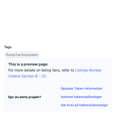
Tophandlere
Artikler
Indstrømninger/udstrømninger på børser
DEX API
Omregner
Sociale medier
Leaderboards
Spot
Kontrakter
GRQfnw...Xnpump
Stemning
Virksomhed
Nyhedsbrev
Indikatorer
Populære
Explorers
solscan.io
Derivativer
Priser
Wallets
CMC Launch
Kommende
Kryptofrygt- og Kryptogrådighedsindeks.
UCID
Ressourcer
34621
CMC Labs
Nylig tilføjet
Altcoin-sæsonindeks
Tags
CMC Max
Vindere & Tabere
Markedscyklusindikatorer
Pump Fun Ecosystem
Dokumentation
This is a preview page.
Topnyheder
Mest besøgte
Bitcoin-dominans
For more details on listing tiers, refer to
Listings Review
FAQ
Criteria Section B - (3).
Telegram-bot
Community-stemning
CoinMarketCap 20-indeks
AI-integrationer
Opdater Token-information
Annoncér
Blockchain-rangering
CoinMarketCap 100-indeks
Indsend tokensoplåsninger
Ejer du dette projekt?
CMC Agent Hub
Gør krav på fællesskabsbadge
Forudsigelsesmarkeder
ETF-pengestrømme
Side-widgets
Markedsplads for færdigheder