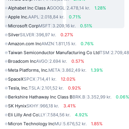
Alphabet Inc Class A
GOOGL
2.478,14 kr.
1.28%
Apple Inc.
AAPL
2.018,84 kr.
0.71%
Microsoft Corp
MSFT
3.209,16 kr.
0.51%
Silver
SILVER
396,97 kr.
0.27%
Amazon.com Inc
AMZN
1.811,15 kr.
0.76%
Taiwan Semiconductor Manufacturing Co Ltd
TSM
2.709,48
Broadcom Inc
AVGO
2.694 kr.
0.57%
Meta Platforms, Inc.
META
3.862,49 kr.
1.39%
SpaceX
SPCX
714,41 kr.
12.02%
Tesla, Inc.
TSLA
2.101,52 kr.
0.92%
Berkshire Hathaway Inc Class B
BRK.B
3.352,99 kr.
0.06
SK Hynix
SKHY
966,18 kr.
3.41%
Eli Lilly And Co
LLY
7.584,56 kr.
4.92%
Micron Technology Inc
MU
5.676,52 kr.
1.85%