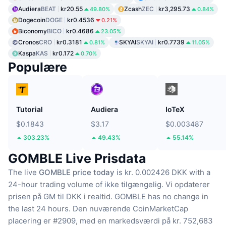
Audiera
BEAT
kr20.55
Zcash
ZEC
kr3,295.73
49.80%
0.84%
Dogecoin
DOGE
kr0.4536
0.21%
Biconomy
BICO
kr0.4686
23.05%
Cronos
CRO
kr0.3181
SKYAI
SKYAI
kr0.7739
0.81%
11.05%
Kaspa
KAS
kr0.172
0.70%
Populære
Tutorial
Audiera
IoTeX
$0.1843
$3.17
$0.003487
303.23%
49.43%
55.14%
GOMBLE Live Prisdata
The live
GOMBLE price today
is kr. 0.002426 DKK with a
24-hour trading volume of ikke tilgængelig.
Vi opdaterer
prisen på GM til DKK i realtid.
GOMBLE has no change in
the last 24 hours.
Den nuværende CoinMarketCap
placering er #2909, med en markedsværdi på kr. 752,683