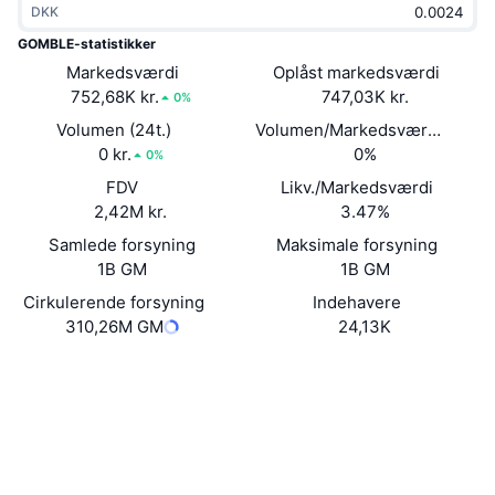
DKK
Populære
Krypto-ETF'er
Learn
CMC MCP
GOMBLE-statistikker
Markedsværdi
Ny
Oplåst markedsværdi
Bitcoin ETF'er
x402
Nyheder
752,68K kr.
747,03K kr.
0%
Krypto
Ethereum ETF'er
Volumen (24t.)
Volumen/Markedsværdi (24 ti
Academy
0 kr.
0%
0%
Politik
FDV
Likv./Markedsværdi
Teknisk analyse
Undersøgelser
2,42M kr.
3.47%
Sport
Samlede forsyning
Maksimale forsyning
RSI
Videoer
1B GM
1B GM
Finans
MACD
Cirkulerende forsyning
Indehavere
Ordforklaring
310,26M GM
24,13K
Teknologi
Hjemmeside
Website
Whitepaper
Derivativer
Kampagner
NFT
Sociale medier
Oversigt
Airdrops
Kontrakter
Samlet NFT-statistikker
0xd800...6d3b3d
Likvidationer
3.9
Diamant-belønninger
Bedømmelse (CertiK)