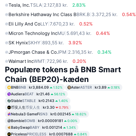
Tesla, Inc.
TSLA
2.127,83 kr.
2.83%
Berkshire Hathaway Inc Class B
BRK.B
3.372,25 kr.
0.54%
Eli Lilly And Co
LLY
7.670,23 kr.
0.52%
Micron Technology Inc
MU
5.691,43 kr.
0.44%
SK Hynix
SKHY
893,55 kr.
3.92%
JPmorgan Chase & Co
JPM
2.316,35 kr.
0.34%
Walmart Inc
WMT
722,96 kr.
0.20%
Populære tokens på BNB Smart
Chain (BEP20)-kæden
BNB
BNB
kr3,884.09
Aster
ASTER
kr3.89
1.52%
0.18%
Audiera
BEAT
kr21.46
56.12%
Stable
STABLE
kr0.2143
1.40%
币安人生
币安人生
kr3.30
0.79%
Nebula3 GameFi
SN3
kr0.002145
18.62%
Bombie
BOMB
kr0.00009181
0.00%
BabySwap
BABY
kr0.001214
1.34%
Priceless
PRICELESS
kr0.0007688
0.84%