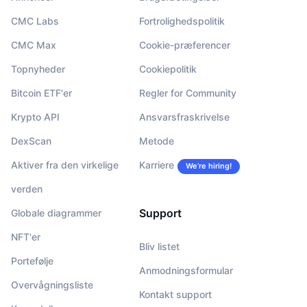
CMC Labs
Fortrolighedspolitik
CMC Max
Cookie-præferencer
Topnyheder
Cookiepolitik
Bitcoin ETF'er
Regler for Community
Krypto API
Ansvarsfraskrivelse
DexScan
Metode
Aktiver fra den virkelige
Karriere
We’re hiring!
verden
Support
Globale diagrammer
NFT'er
Bliv listet
Portefølje
Anmodningsformular
Overvågningsliste
Kontakt support