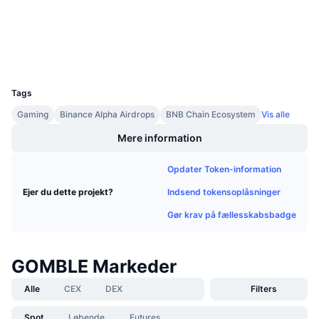
Kommende salg
bscscan.com
Finansieringsrenter
Explorers
Lær og tjen
Wallets
UCID
Kalendere
36123
Tags
ICO-kalender
Gaming
Binance Alpha Airdrops
BNB Chain Ecosystem
Vis alle
Begivenhedskalender
Mere information
Opdater Token-information
Indsend tokensoplåsninger
Ejer du dette projekt?
Gør krav på fællesskabsbadge
GOMBLE Markeder
Alle
CEX
DEX
Filters
Spot
Løbende
Futures