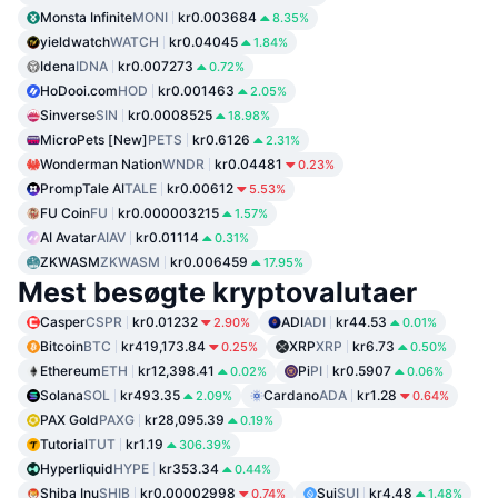
Monsta Infinite
MONI
kr0.003684
8.35%
yieldwatch
WATCH
kr0.04045
1.84%
Idena
IDNA
kr0.007273
0.72%
HoDooi.com
HOD
kr0.001463
2.05%
Sinverse
SIN
kr0.0008525
18.98%
MicroPets [New]
PETS
kr0.6126
2.31%
Wonderman Nation
WNDR
kr0.04481
0.23%
PrompTale AI
TALE
kr0.00612
5.53%
FU Coin
FU
kr0.000003215
1.57%
AI Avatar
AIAV
kr0.01114
0.31%
ZKWASM
ZKWASM
kr0.006459
17.95%
Mest besøgte kryptovalutaer
Casper
CSPR
kr0.01232
ADI
ADI
kr44.53
2.90%
0.01%
Bitcoin
BTC
kr419,173.84
XRP
XRP
kr6.73
0.25%
0.50%
Ethereum
ETH
kr12,398.41
Pi
PI
kr0.5907
0.02%
0.06%
Solana
SOL
kr493.35
Cardano
ADA
kr1.28
2.09%
0.64%
PAX Gold
PAXG
kr28,095.39
0.19%
Tutorial
TUT
kr1.19
306.39%
Hyperliquid
HYPE
kr353.34
0.44%
Shiba Inu
SHIB
kr0.00002998
Sui
SUI
kr4.48
0.74%
1.48%