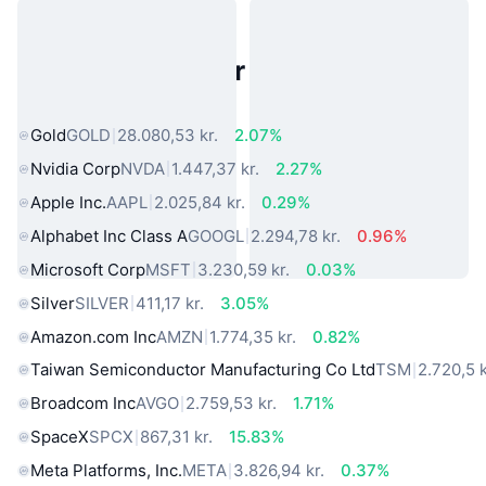
Populære aktiver fra den virkelige
verden
Gold
GOLD
28.080,53 kr.
2.07%
Nvidia Corp
NVDA
1.447,37 kr.
2.27%
Apple Inc.
AAPL
2.025,84 kr.
0.29%
Alphabet Inc Class A
GOOGL
2.294,78 kr.
0.96%
Microsoft Corp
MSFT
3.230,59 kr.
0.03%
Silver
SILVER
411,17 kr.
3.05%
Amazon.com Inc
AMZN
1.774,35 kr.
0.82%
Taiwan Semiconductor Manufacturing Co Ltd
TSM
2.720,5 k
Broadcom Inc
AVGO
2.759,53 kr.
1.71%
SpaceX
SPCX
867,31 kr.
15.83%
Meta Platforms, Inc.
META
3.826,94 kr.
0.37%