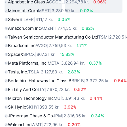
Alphabet Inc Class A
GOOGL
2.294,78 kr.
0.96%
Microsoft Corp
MSFT
3.230,59 kr.
0.03%
Silver
SILVER
411,17 kr.
3.05%
Amazon.com Inc
AMZN
1.774,35 kr.
0.82%
Taiwan Semiconductor Manufacturing Co Ltd
TSM
2.720,5 k
Broadcom Inc
AVGO
2.759,53 kr.
1.71%
SpaceX
SPCX
867,31 kr.
15.83%
Meta Platforms, Inc.
META
3.826,94 kr.
0.37%
Tesla, Inc.
TSLA
2.127,83 kr.
2.83%
Berkshire Hathaway Inc Class B
BRK.B
3.372,25 kr.
0.54%
Eli Lilly And Co
LLY
7.670,23 kr.
0.52%
Micron Technology Inc
MU
5.691,43 kr.
0.44%
SK Hynix
SKHY
893,55 kr.
3.92%
JPmorgan Chase & Co
JPM
2.316,35 kr.
0.34%
Walmart Inc
WMT
722,96 kr.
0.20%