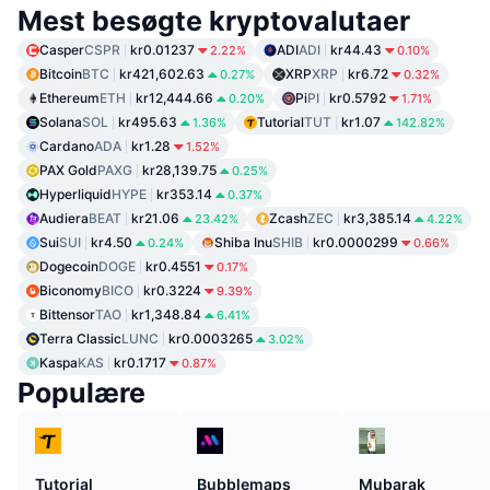
Mest besøgte kryptovalutaer
Casper
CSPR
kr0.01237
ADI
ADI
kr44.43
2.22%
0.10%
Bitcoin
BTC
kr421,602.63
XRP
XRP
kr6.72
0.27%
0.32%
Ethereum
ETH
kr12,444.66
Pi
PI
kr0.5792
0.20%
1.71%
Solana
SOL
kr495.63
Tutorial
TUT
kr1.07
1.36%
142.82%
Cardano
ADA
kr1.28
1.52%
PAX Gold
PAXG
kr28,139.75
0.25%
Hyperliquid
HYPE
kr353.14
0.37%
Audiera
BEAT
kr21.06
Zcash
ZEC
kr3,385.14
23.42%
4.22%
Sui
SUI
kr4.50
Shiba Inu
SHIB
kr0.0000299
0.24%
0.66%
Dogecoin
DOGE
kr0.4551
0.17%
Biconomy
BICO
kr0.3224
9.39%
Bittensor
TAO
kr1,348.84
6.41%
Terra Classic
LUNC
kr0.0003265
3.02%
Kaspa
KAS
kr0.1717
0.87%
Populære
Tutorial
Bubblemaps
Mubarak