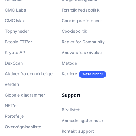
CMC Labs
Fortrolighedspolitik
CMC Max
Cookie-præferencer
Topnyheder
Cookiepolitik
Bitcoin ETF'er
Regler for Community
Krypto API
Ansvarsfraskrivelse
DexScan
Metode
Aktiver fra den virkelige
Karriere
We’re hiring!
verden
Support
Globale diagrammer
NFT'er
Bliv listet
Portefølje
Anmodningsformular
Overvågningsliste
Kontakt support