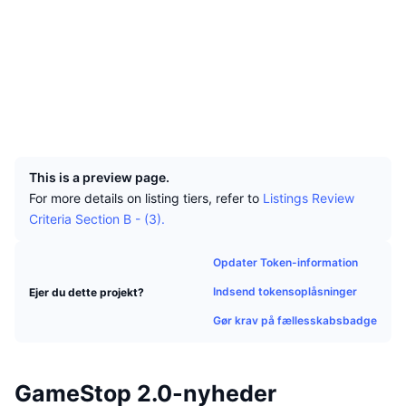
Tophandlere
Artikler
Indstrømninger/udstrømninger på børser
DEX API
Omregner
Sociale medier
Leaderboards
Spot
Kontrakter
DZ2N2f...sxu64Y
Stemning
Virksomhed
Nyhedsbrev
Indikatorer
Populære
Explorers
solscan.io
Derivativer
Priser
Wallets
CMC Launch
Kommende
Kryptofrygt- og Kryptogrådighedsindeks.
UCID
Ressourcer
31266
CMC Labs
Nylig tilføjet
Altcoin-sæsonindeks
This is a preview page.
CMC Max
Vindere & Tabere
Markedscyklusindikatorer
For more details on listing tiers, refer to
Listings Review
Dokumentation
Criteria Section B - (3).
Topnyheder
Mest besøgte
Bitcoin-dominans
FAQ
Opdater Token-information
Telegram-bot
Community-stemning
CoinMarketCap 20-indeks
Indsend tokensoplåsninger
Ejer du dette projekt?
AI-integrationer
Annoncér
Blockchain-rangering
Gør krav på fællesskabsbadge
CoinMarketCap 100-indeks
CMC Agent Hub
Forudsigelsesmarkeder
ETF-pengestrømme
Side-widgets
GameStop 2.0-nyheder
Markedsplads for færdigheder