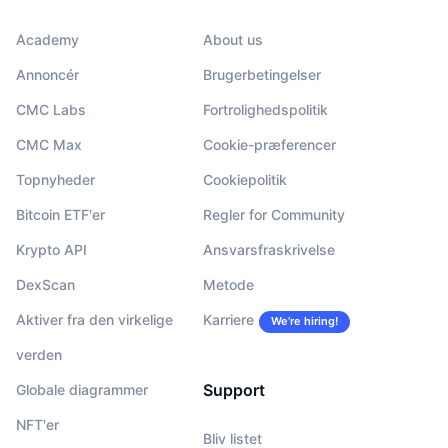
Academy
About us
Annoncér
Brugerbetingelser
CMC Labs
Fortrolighedspolitik
CMC Max
Cookie-præferencer
Topnyheder
Cookiepolitik
Bitcoin ETF'er
Regler for Community
Krypto API
Ansvarsfraskrivelse
DexScan
Metode
Aktiver fra den virkelige
Karriere
We’re hiring!
verden
Support
Globale diagrammer
NFT'er
Bliv listet