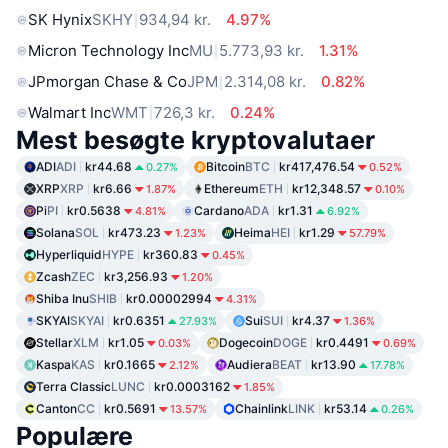
SK Hynix
SKHY
934,94 kr.
4.97%
Micron Technology Inc
MU
5.773,93 kr.
1.31%
JPmorgan Chase & Co
JPM
2.314,08 kr.
0.82%
Walmart Inc
WMT
726,3 kr.
0.24%
Mest besøgte kryptovalutaer
ADI
ADI
kr44.68
Bitcoin
BTC
kr417,476.54
0.27%
0.52%
XRP
XRP
kr6.66
Ethereum
ETH
kr12,348.57
1.87%
0.10%
Pi
PI
kr0.5638
Cardano
ADA
kr1.31
4.81%
6.92%
Solana
SOL
kr473.23
Heima
HEI
kr1.29
1.23%
57.79%
Hyperliquid
HYPE
kr360.83
0.45%
Zcash
ZEC
kr3,256.93
1.20%
Shiba Inu
SHIB
kr0.00002994
4.31%
SKYAI
SKYAI
kr0.6351
Sui
SUI
kr4.37
27.93%
1.36%
Stellar
XLM
kr1.05
Dogecoin
DOGE
kr0.4491
0.03%
0.69%
Kaspa
KAS
kr0.1665
Audiera
BEAT
kr13.90
2.12%
17.78%
Terra Classic
LUNC
kr0.0003162
1.85%
Canton
CC
kr0.5691
Chainlink
LINK
kr53.14
13.57%
0.26%
Populære