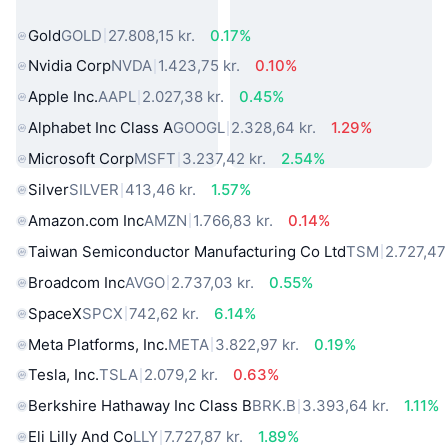
verden
Gold
GOLD
27.808,15 kr.
0.17%
Nvidia Corp
NVDA
1.423,75 kr.
0.10%
Apple Inc.
AAPL
2.027,38 kr.
0.45%
Alphabet Inc Class A
GOOGL
2.328,64 kr.
1.29%
Microsoft Corp
MSFT
3.237,42 kr.
2.54%
Silver
SILVER
413,46 kr.
1.57%
Amazon.com Inc
AMZN
1.766,83 kr.
0.14%
Taiwan Semiconductor Manufacturing Co Ltd
TSM
2.727,47 
Broadcom Inc
AVGO
2.737,03 kr.
0.55%
SpaceX
SPCX
742,62 kr.
6.14%
Meta Platforms, Inc.
META
3.822,97 kr.
0.19%
Tesla, Inc.
TSLA
2.079,2 kr.
0.63%
Berkshire Hathaway Inc Class B
BRK.B
3.393,64 kr.
1.11%
Eli Lilly And Co
LLY
7.727,87 kr.
1.89%