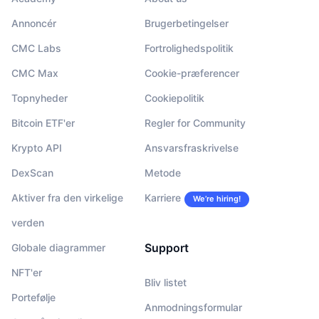
Annoncér
Brugerbetingelser
CMC Labs
Fortrolighedspolitik
CMC Max
Cookie-præferencer
Topnyheder
Cookiepolitik
Bitcoin ETF'er
Regler for Community
Krypto API
Ansvarsfraskrivelse
DexScan
Metode
Aktiver fra den virkelige
Karriere
We’re hiring!
verden
Support
Globale diagrammer
NFT'er
Bliv listet
Portefølje
Anmodningsformular