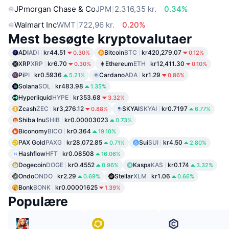
JPmorgan Chase & Co
JPM
2.316,35 kr.
0.34%
Walmart Inc
WMT
722,96 kr.
0.20%
Mest besøgte kryptovalutaer
ADI
ADI
kr44.51
Bitcoin
BTC
kr420,279.07
0.30%
0.12%
XRP
XRP
kr6.70
Ethereum
ETH
kr12,411.30
0.30%
0.10%
Pi
PI
kr0.5936
Cardano
ADA
kr1.29
5.21%
0.86%
Solana
SOL
kr483.98
1.35%
Hyperliquid
HYPE
kr353.68
3.32%
Zcash
ZEC
kr3,276.12
SKYAI
SKYAI
kr0.7197
0.88%
6.77%
Shiba Inu
SHIB
kr0.00003023
0.73%
Biconomy
BICO
kr0.364
19.10%
PAX Gold
PAXG
kr28,072.85
Sui
SUI
kr4.50
0.71%
2.80%
Hashflow
HFT
kr0.08508
16.06%
Dogecoin
DOGE
kr0.4552
Kaspa
KAS
kr0.174
0.96%
3.32%
Ondo
ONDO
kr2.29
Stellar
XLM
kr1.06
0.69%
0.66%
Bonk
BONK
kr0.00001625
1.39%
Populære