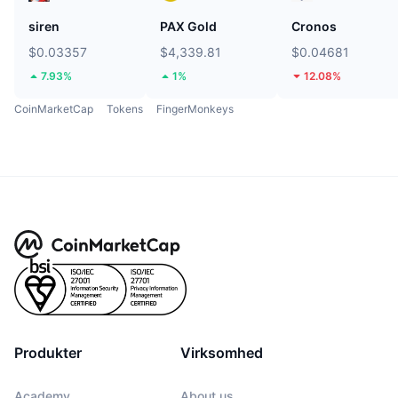
siren
PAX Gold
Cronos
$0.03357
$4,339.81
$0.04681
7.93%
1%
12.08%
CoinMarketCap
Tokens
FingerMonkeys
Produkter
Virksomhed
Academy
About us