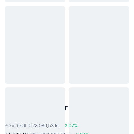
Populære aktiver fra den virkelige
verden
Gold
GOLD
28.080,53 kr.
2.07%