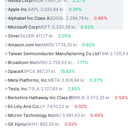
Nvidia Corp
NVDA
1.447,37 kr.
2.27%
Apple Inc.
AAPL
2.025,84 kr.
0.29%
Alphabet Inc Class A
GOOGL
2.294,78 kr.
0.96%
Microsoft Corp
MSFT
3.230,59 kr.
0.03%
Silver
SILVER
411,17 kr.
3.05%
Amazon.com Inc
AMZN
1.774,35 kr.
0.82%
Taiwan Semiconductor Manufacturing Co Ltd
TSM
2.720,5 k
Broadcom Inc
AVGO
2.759,53 kr.
1.71%
SpaceX
SPCX
867,31 kr.
15.83%
Meta Platforms, Inc.
META
3.826,94 kr.
0.37%
Tesla, Inc.
TSLA
2.127,83 kr.
2.83%
Berkshire Hathaway Inc Class B
BRK.B
3.372,25 kr.
0.54%
Eli Lilly And Co
LLY
7.670,23 kr.
0.52%
Micron Technology Inc
MU
5.691,43 kr.
0.44%
SK Hynix
SKHY
893,55 kr.
3.92%