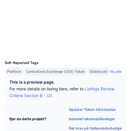
Tophandlere
Artikler
Indstrømninger/udstrømninger på børser
DEX API
Omregner
Leaderboards
Spot
Sociale medier
Stemning
Virksomhed
Nyhedsbrev
Indikatorer
Populære
Derivativer
Kontrakter
0x5de5...e6c199
etherscan.io
Priser
CMC Launch
Explorers
Kommende
Kryptofrygt- og Kryptogrådighedsindeks.
Wallets
Ressourcer
CMC Labs
Nylig tilføjet
Altcoin-sæsonindeks
UCID
22341
CMC Max
Vindere & Tabere
Markedscyklusindikatorer
Self-Reported Tags
Dokumentation
Platform
Centralized Exchange (CEX) Token
Stablecoin
Vis alle
Topnyheder
Mest besøgte
Bitcoin-dominans
FAQ
This is a preview page.
Telegram-bot
For more details on listing tiers, refer to
Listings Review
Community-stemning
CoinMarketCap 20-indeks
Criteria Section B - (3).
AI-integrationer
Annoncér
Blockchain-rangering
CoinMarketCap 100-indeks
Opdater Token-information
CMC Agent Hub
Indsend tokensoplåsninger
Ejer du dette projekt?
Forudsigelsesmarkeder
ETF-pengestrømme
Side-widgets
Markedsplads for færdigheder
Gør krav på fællesskabsbadge