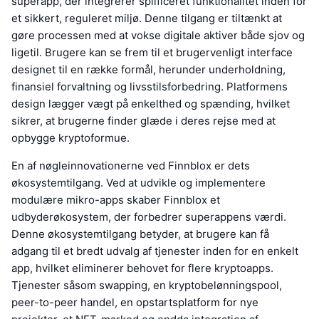
superapp, der integrerer spilficeret funktionalitet inden for
et sikkert, reguleret miljø. Denne tilgang er tiltænkt at
gøre processen med at vokse digitale aktiver både sjov og
ligetil. Brugere kan se frem til et brugervenligt interface
designet til en række formål, herunder underholdning,
finansiel forvaltning og livsstilsforbedring. Platformens
design lægger vægt på enkelthed og spænding, hvilket
sikrer, at brugerne finder glæde i deres rejse med at
opbygge kryptoformue.
En af nøgleinnovationerne ved Finnblox er dets
økosystemtilgang. Ved at udvikle og implementere
modulære mikro-apps skaber Finnblox et
udbyderøkosystem, der forbedrer superappens værdi.
Denne økosystemtilgang betyder, at brugere kan få
adgang til et bredt udvalg af tjenester inden for en enkelt
app, hvilket eliminerer behovet for flere kryptoapps.
Tjenester såsom swapping, en kryptobelønningspool,
peer-to-peer handel, en opstartsplatform for nye