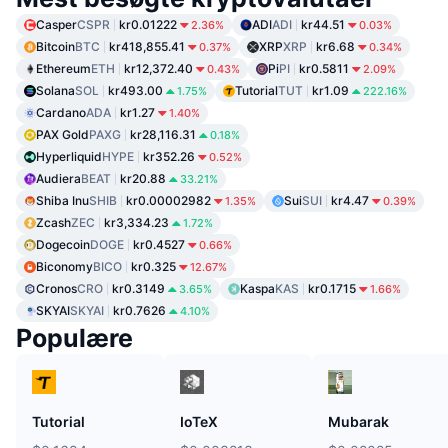
Casper
CSPR
kr0.01222
ADI
ADI
kr44.51
2.36%
0.03%
Bitcoin
BTC
kr418,855.41
XRP
XRP
kr6.68
0.37%
0.34%
Ethereum
ETH
kr12,372.40
Pi
PI
kr0.5811
0.43%
2.09%
Solana
SOL
kr493.00
Tutorial
TUT
kr1.09
1.75%
222.16%
Cardano
ADA
kr1.27
1.40%
PAX Gold
PAXG
kr28,116.31
0.18%
Hyperliquid
HYPE
kr352.26
0.52%
Audiera
BEAT
kr20.88
33.21%
Shiba Inu
SHIB
kr0.00002982
Sui
SUI
kr4.47
1.35%
0.39%
Zcash
ZEC
kr3,334.23
1.72%
Dogecoin
DOGE
kr0.4527
0.66%
Biconomy
BICO
kr0.325
12.67%
Cronos
CRO
kr0.3149
Kaspa
KAS
kr0.1715
3.65%
1.66%
SKYAI
SKYAI
kr0.7626
4.10%
Populære
Tutorial
IoTeX
Mubarak