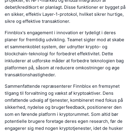
projekter, et NFT-marked og endda integration af
debet/kreditkort er planlagt. Disse funktioner er bygget på
en sikker, effektiv Layer-1-protokol, hvilket sikrer hurtige,
sikre og effektive transaktioner.
Finnblox's engagement i innovation er tydeligt i deres
planer for fremtidig udvikling. Teamet sigter mod at skabe
et sammenkoblet system, der udnytter krypto- og
blockchain-teknologi for forbedret effektivitet. Dette
inkluderer at udforske måder at forbedre teknologien bag
platformen på, såsom at reducere omkostninger og øge
transaktionshastigheder.
Sammenfattende repræsenterer Finnblox en fremsynet
tilgang til forvaltning og vækst af kryptoaktiver. Dens
omfattende udvalg af tjenester, kombineret med fokus på
sikkerhed, nydelse og brugerfeedback, positionerer den
som en førende platform i kryptorummet. Som altid bør
potentielle brugere foretage deres egen research, før de
engagerer sig med nogen kryptotjenester, idet de husker