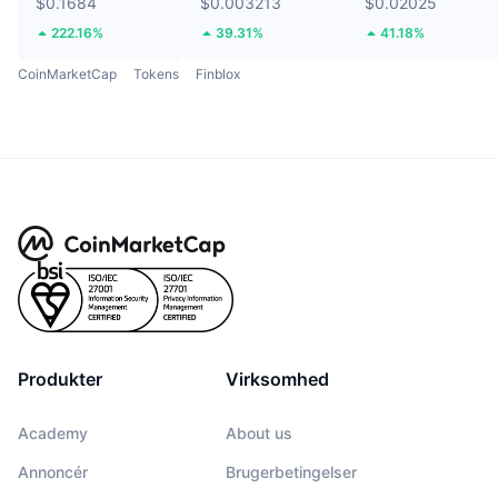
$0.1684
$0.003213
$0.02025
222.16%
39.31%
41.18%
CoinMarketCap
Tokens
Finblox
Produkter
Virksomhed
Academy
About us
Annoncér
Brugerbetingelser