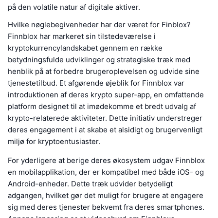
på den volatile natur af digitale aktiver.
Hvilke nøglebegivenheder har der været for Finblox?
Finnblox har markeret sin tilstedeværelse i
kryptokurrencylandskabet gennem en række
betydningsfulde udviklinger og strategiske træk med
henblik på at forbedre brugeroplevelsen og udvide sine
tjenestetilbud. Et afgørende øjeblik for Finnblox var
introduktionen af deres krypto super-app, en omfattende
platform designet til at imødekomme et bredt udvalg af
krypto-relaterede aktiviteter. Dette initiativ understreger
deres engagement i at skabe et alsidigt og brugervenligt
miljø for kryptoentusiaster.
For yderligere at berige deres økosystem udgav Finnblox
en mobilapplikation, der er kompatibel med både iOS- og
Android-enheder. Dette træk udvider betydeligt
adgangen, hvilket gør det muligt for brugere at engagere
sig med deres tjenester bekvemt fra deres smartphones.