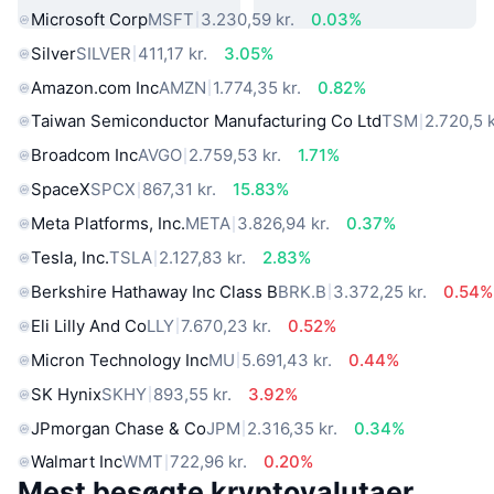
Microsoft Corp
MSFT
3.230,59 kr.
0.03%
Silver
SILVER
411,17 kr.
3.05%
Amazon.com Inc
AMZN
1.774,35 kr.
0.82%
Taiwan Semiconductor Manufacturing Co Ltd
TSM
2.720,5 k
Broadcom Inc
AVGO
2.759,53 kr.
1.71%
SpaceX
SPCX
867,31 kr.
15.83%
Meta Platforms, Inc.
META
3.826,94 kr.
0.37%
Tesla, Inc.
TSLA
2.127,83 kr.
2.83%
Berkshire Hathaway Inc Class B
BRK.B
3.372,25 kr.
0.54%
Eli Lilly And Co
LLY
7.670,23 kr.
0.52%
Micron Technology Inc
MU
5.691,43 kr.
0.44%
SK Hynix
SKHY
893,55 kr.
3.92%
JPmorgan Chase & Co
JPM
2.316,35 kr.
0.34%
Walmart Inc
WMT
722,96 kr.
0.20%
Mest besøgte kryptovalutaer