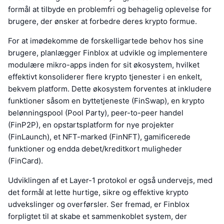
formål at tilbyde en problemfri og behagelig oplevelse for
brugere, der ønsker at forbedre deres krypto formue.
For at imødekomme de forskelligartede behov hos sine
brugere, planlægger Finblox at udvikle og implementere
modulære mikro-apps inden for sit økosystem, hvilket
effektivt konsoliderer flere krypto tjenester i en enkelt,
bekvem platform. Dette økosystem forventes at inkludere
funktioner såsom en byttetjeneste (FinSwap), en krypto
belønningspool (Pool Party), peer-to-peer handel
(FinP2P), en opstartsplatform for nye projekter
(FinLaunch), et NFT-marked (FinNFT), gamificerede
funktioner og endda debet/kreditkort muligheder
(FinCard).
Udviklingen af et Layer-1 protokol er også undervejs, med
det formål at lette hurtige, sikre og effektive krypto
udvekslinger og overførsler. Ser fremad, er Finblox
forpligtet til at skabe et sammenkoblet system, der