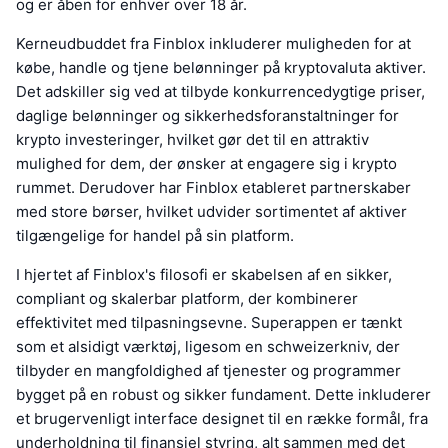
og er åben for enhver over 18 år.
Kerneudbuddet fra Finblox inkluderer muligheden for at
købe, handle og tjene belønninger på kryptovaluta aktiver.
Det adskiller sig ved at tilbyde konkurrencedygtige priser,
daglige belønninger og sikkerhedsforanstaltninger for
krypto investeringer, hvilket gør det til en attraktiv
mulighed for dem, der ønsker at engagere sig i krypto
rummet. Derudover har Finblox etableret partnerskaber
med store børser, hvilket udvider sortimentet af aktiver
tilgængelige for handel på sin platform.
I hjertet af Finblox's filosofi er skabelsen af en sikker,
compliant og skalerbar platform, der kombinerer
effektivitet med tilpasningsevne. Superappen er tænkt
som et alsidigt værktøj, ligesom en schweizerkniv, der
tilbyder en mangfoldighed af tjenester og programmer
bygget på en robust og sikker fundament. Dette inkluderer
et brugervenligt interface designet til en række formål, fra
underholdning til finansiel styring, alt sammen med det