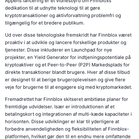
Appens lancering er et vidnesbyrd om Finnbloxs
dedikation til at udnytte teknologi til at gøre
kryptotransaktioner og aktivforvaltning problemfri og
tilgængelig for et bredere publikum.
Ud over disse teknologiske fremskridt har Finnblox været
proaktiv i at udvikle og lancere forskellige produkter og
tjenester. Disse inkluderer en Launchpad for nye
projekter, en Yield Generator for indtjeningspotentiale på
kryptoaktiver og et Peer-to-Peer (P2P) Markedsplads for
direkte transaktioner blandt brugere. Hver af disse tilbud
er designet til at berige brugeroplevelsen og give flere
veje for brugerne til at engagere sig med kryptomarkedet.
Fremadrettet har Finnblox skitseret ambitiøse planer for
fremtidige udvidelser. Især er introduktionen af et
betalingskort og integrationen af multi-kæde kapaciteter i
horisonten. Disse udviklinger er klar til yderligere at
forbedre anvendeligheden og fleksibiliteten af Finnblox-
platformen, hvilket gør den til en endnu mere omfattende