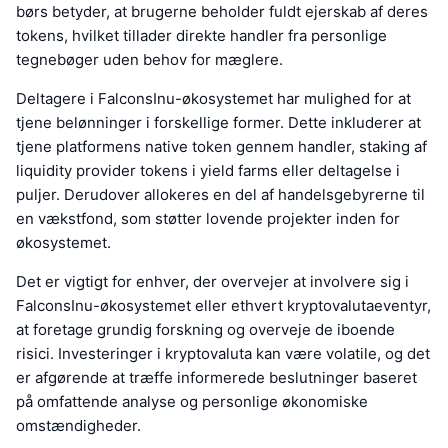
børs betyder, at brugerne beholder fuldt ejerskab af deres
tokens, hvilket tillader direkte handler fra personlige
tegnebøger uden behov for mæglere.
Deltagere i FalconsInu-økosystemet har mulighed for at
tjene belønninger i forskellige former. Dette inkluderer at
tjene platformens native token gennem handler, staking af
liquidity provider tokens i yield farms eller deltagelse i
puljer. Derudover allokeres en del af handelsgebyrerne til
en vækstfond, som støtter lovende projekter inden for
økosystemet.
Det er vigtigt for enhver, der overvejer at involvere sig i
FalconsInu-økosystemet eller ethvert kryptovalutaeventyr,
at foretage grundig forskning og overveje de iboende
risici. Investeringer i kryptovaluta kan være volatile, og det
er afgørende at træffe informerede beslutninger baseret
på omfattende analyse og personlige økonomiske
omstændigheder.