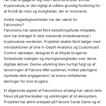
kryptovaluta, er det vigtigt at udføre grundig forskning for
at forstå de risici og muligheder, der er involveret.
Hvilke nøglebegivenheder har der været for
FalconsInu?
FalconsInu har oplevet flere betydningsfulde milepæle,
som har bidraget til dets voksende tilstedeværelse i
kryptovaluta-verdenen. Projektet skabte først bølger med
introduktionen af sine In-Depth Analytics og Customized
Control værktøjer, designet til at tilbyde brugerne
forbedrede indsigter og styringsmuligheder over deres
digitale aktiver. Denne udvikling blev hurtigt fulgt op af
lanceringen af Falcons MM-systemet, hvilket yderligere
styrkede dets engagement i at levere omfattende
løsninger for sine brugere.
Et afgørende aspekt af FalconsInus strategi har været dets
fokus på partnerskaber og udviklingen af sit økosystem.
Projektet har aktivt arbejdet på Falcons Cards Game og et