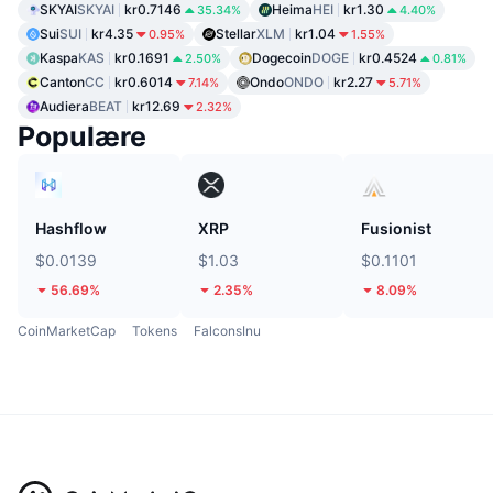
SKYAI
SKYAI
kr0.7146
Heima
HEI
kr1.30
35.34%
4.40%
Sui
SUI
kr4.35
Stellar
XLM
kr1.04
0.95%
1.55%
Kaspa
KAS
kr0.1691
Dogecoin
DOGE
kr0.4524
2.50%
0.81%
Canton
CC
kr0.6014
Ondo
ONDO
kr2.27
7.14%
5.71%
Audiera
BEAT
kr12.69
2.32%
Populære
Hashflow
XRP
Fusionist
$0.0139
$1.03
$0.1101
56.69%
2.35%
8.09%
CoinMarketCap
Tokens
FalconsInu