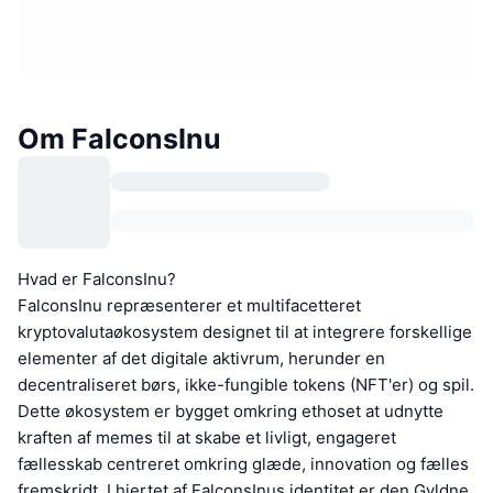
Om FalconsInu
Hvad er FalconsInu?
FalconsInu repræsenterer et multifacetteret
kryptovalutaøkosystem designet til at integrere forskellige
elementer af det digitale aktivrum, herunder en
decentraliseret børs, ikke-fungible tokens (NFT'er) og spil.
Dette økosystem er bygget omkring ethoset at udnytte
kraften af memes til at skabe et livligt, engageret
fællesskab centreret omkring glæde, innovation og fælles
fremskridt. I hjertet af FalconsInus identitet er den Gyldne