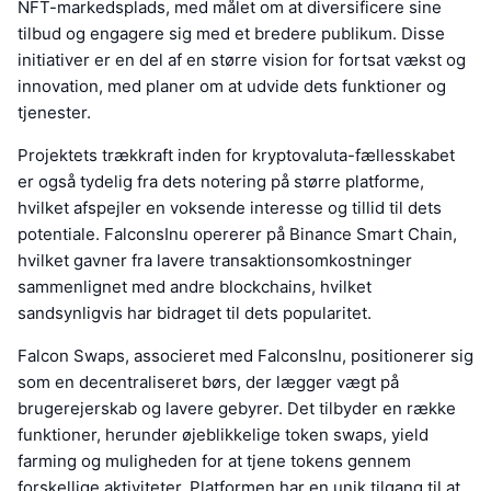
NFT-markedsplads, med målet om at diversificere sine
tilbud og engagere sig med et bredere publikum. Disse
initiativer er en del af en større vision for fortsat vækst og
innovation, med planer om at udvide dets funktioner og
tjenester.
Projektets trækkraft inden for kryptovaluta-fællesskabet
er også tydelig fra dets notering på større platforme,
hvilket afspejler en voksende interesse og tillid til dets
potentiale. FalconsInu opererer på Binance Smart Chain,
hvilket gavner fra lavere transaktionsomkostninger
sammenlignet med andre blockchains, hvilket
sandsynligvis har bidraget til dets popularitet.
Falcon Swaps, associeret med FalconsInu, positionerer sig
som en decentraliseret børs, der lægger vægt på
brugerejerskab og lavere gebyrer. Det tilbyder en række
funktioner, herunder øjeblikkelige token swaps, yield
farming og muligheden for at tjene tokens gennem
forskellige aktiviteter. Platformen har en unik tilgang til at