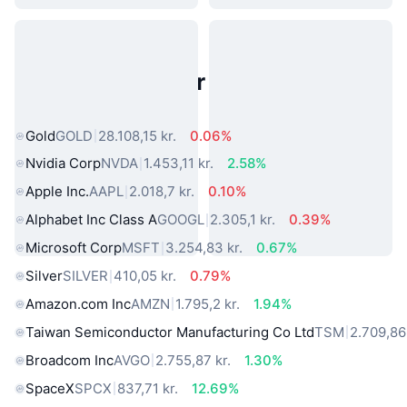
Populære aktiver fra den virkelige
verden
Gold
GOLD
28.108,15 kr.
0.06%
Nvidia Corp
NVDA
1.453,11 kr.
2.58%
Apple Inc.
AAPL
2.018,7 kr.
0.10%
Alphabet Inc Class A
GOOGL
2.305,1 kr.
0.39%
Microsoft Corp
MSFT
3.254,83 kr.
0.67%
Silver
SILVER
410,05 kr.
0.79%
Amazon.com Inc
AMZN
1.795,2 kr.
1.94%
Taiwan Semiconductor Manufacturing Co Ltd
TSM
2.709,86 
Broadcom Inc
AVGO
2.755,87 kr.
1.30%
SpaceX
SPCX
837,71 kr.
12.69%