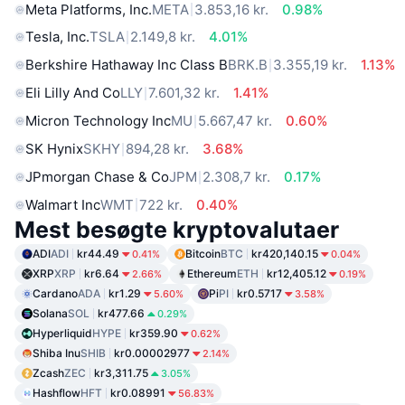
Meta Platforms, Inc.
META
3.853,16 kr.
0.98%
Tesla, Inc.
TSLA
2.149,8 kr.
4.01%
Berkshire Hathaway Inc Class B
BRK.B
3.355,19 kr.
1.13%
Eli Lilly And Co
LLY
7.601,32 kr.
1.41%
Micron Technology Inc
MU
5.667,47 kr.
0.60%
SK Hynix
SKHY
894,28 kr.
3.68%
JPmorgan Chase & Co
JPM
2.308,7 kr.
0.17%
Walmart Inc
WMT
722 kr.
0.40%
Mest besøgte kryptovalutaer
ADI
ADI
kr44.49
Bitcoin
BTC
kr420,140.15
0.41%
0.04%
XRP
XRP
kr6.64
Ethereum
ETH
kr12,405.12
2.66%
0.19%
Cardano
ADA
kr1.29
Pi
PI
kr0.5717
5.60%
3.58%
Solana
SOL
kr477.66
0.29%
Hyperliquid
HYPE
kr359.90
0.62%
Shiba Inu
SHIB
kr0.00002977
2.14%
Zcash
ZEC
kr3,311.75
3.05%
Hashflow
HFT
kr0.08991
56.83%