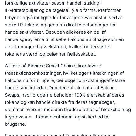
forskellige aktiviteter såsom handel, staking i
likviditetspuljer og deltagelse i yield farms. Platformen
tilbyder også muligheder for at tjene FalconsInu ved at
stake LP-tokens og gennem direkte belønninger for
handelsaktiviteter. Desuden allokeres en del af
handelsgebyrerne til at købe FalconsInu tilbage som en
del af en ugentlig vækstfond, hvilket understøtter
tokenens værdi og belønner fællesskabet.
At køre på Binance Smart Chain sikrer lavere
transaktionsomkostninger, hvilket øger tiltrækningen af
FalconsInu for brugere, der søger omkostningseffektive
handelsmuligheder. Den decentrale natur af Falcon
Swaps, hvor brugerne beholder 100% ejerskab af deres
tokens og kan handle direkte fra deres tegnebøger,
stemmer overens med den bredere ethos af blockchain og
kryptovaluta—fremme autonomi og sikkerhed for
brugerne.
Før man engagerer sig med FalconsInu eller enhver