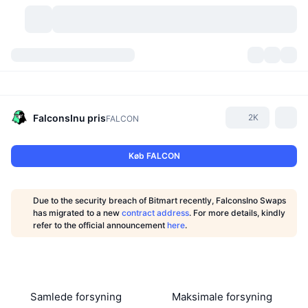
Kryptovaluta
Dashboards
Kryptovaluta
DexScan
Markeder
Rangering
FalconsInu
pris
2K
FALCON
Signaler
Kryptobørser
Kategorier
New
Markedsoversigt
Køb FALCON
Trending
Community
Historiske snapshots
Spotmarked
Centraliserede børser
Due to the security breach of Bitmart recently, FalconsIno Swaps
Ny
Feeds
API
Tokenoplåsninger
Antal af kryptovalutaer
has migrated to a new
contract address
. For more details, kindly
Spot
refer to the official announcement
here
.
Vindere
Emner
Udbytte
Produkter
Bitcoin-reserver
Derivativer
API
Meme-udforsker
Lives
Aktiver fra den virkelige verden
BNB-reserver
Produkter
Krypto API
Decentrale børser
Samlede forsyning
Maksimale forsyning