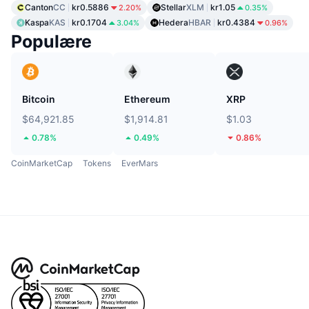
Canton
CC
kr0.5886
Stellar
XLM
kr1.05
2.20%
0.35%
Kaspa
KAS
kr0.1704
Hedera
HBAR
kr0.4384
3.04%
0.96%
Populære
Bitcoin
Ethereum
XRP
$64,921.85
$1,914.81
$1.03
0.78%
0.49%
0.86%
CoinMarketCap
Tokens
EverMars