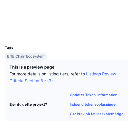
Tophandlere
Artikler
Indstrømninger/udstrømninger på børser
DEX API
Omregner
Sociale medier
Leaderboards
Spot
Kontrakter
0x57c5...aed7ad
Stemning
Virksomhed
Nyhedsbrev
Indikatorer
Populære
Derivativer
Explorers
bscscan.com
Wallets
Priser
CMC Launch
Kommende
Kryptofrygt- og Kryptogrådighedsindeks.
UCID
10682
Ressourcer
CMC Labs
Tags
Nylig tilføjet
Altcoin-sæsonindeks
BNB Chain Ecosystem
CMC Max
Vindere & Tabere
Markedscyklusindikatorer
This is a preview page.
Dokumentation
For more details on listing tiers, refer to
Listings Review
Topnyheder
Mest besøgte
Bitcoin-dominans
Criteria Section B - (3).
FAQ
Telegram-bot
Community-stemning
CoinMarketCap 20-indeks
Opdater Token-information
AI-integrationer
Annoncér
Indsend tokensoplåsninger
Ejer du dette projekt?
Blockchain-rangering
CoinMarketCap 100-indeks
Gør krav på fællesskabsbadge
CMC Agent Hub
Forudsigelsesmarkeder
ETF-pengestrømme
Side-widgets
Markedsplads for færdigheder