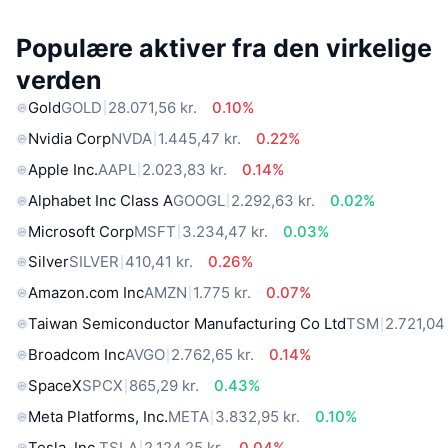
Populære aktiver fra den virkelige
verden
Gold
GOLD
28.071,56 kr.
0.10%
Nvidia Corp
NVDA
1.445,47 kr.
0.22%
Apple Inc.
AAPL
2.023,83 kr.
0.14%
Alphabet Inc Class A
GOOGL
2.292,63 kr.
0.02%
Microsoft Corp
MSFT
3.234,47 kr.
0.03%
Silver
SILVER
410,41 kr.
0.26%
Amazon.com Inc
AMZN
1.775 kr.
0.07%
Taiwan Semiconductor Manufacturing Co Ltd
TSM
2.721,04 
Broadcom Inc
AVGO
2.762,65 kr.
0.14%
SpaceX
SPCX
865,29 kr.
0.43%
Meta Platforms, Inc.
META
3.832,95 kr.
0.10%
Tesla, Inc.
TSLA
2.124,25 kr.
0.04%