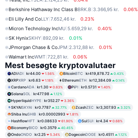
Berkshire Hathaway Inc Class B
BRK.B
3.366,95 kr.
0.06%
Eli Lilly And Co
LLY
7.652,46 kr.
0.23%
Micron Technology Inc
MU
5.659,29 kr.
0.40%
SK Hynix
SKHY
892,09 kr.
0.01%
JPmorgan Chase & Co
JPM
2.312,88 kr.
0.01%
Walmart Inc
WMT
722,81 kr.
0.06%
Mest besøgte kryptovalutaer
ADI
ADI
kr44.00
Bitcoin
BTC
kr419,878.72
1.56%
0.43%
XRP
XRP
kr6.63
Ethereum
ETH
kr12,384.09
1.18%
0.14%
Cardano
ADA
kr1.30
Pi
PI
kr0.5731
0.63%
1.40%
Solana
SOL
kr477.98
1.12%
Hyperliquid
HYPE
kr352.27
3.36%
SKYAI
SKYAI
kr0.7787
Zcash
ZEC
kr3,307.93
32.77%
3.32%
Shiba Inu
SHIB
kr0.00002993
1.81%
Hashflow
HFT
kr0.08633
Sui
SUI
kr4.34
61.90%
0.68%
Biconomy
BICO
kr0.3579
40.45%
Ondo
ONDO
kr2.25
Dogecoin
DOGE
kr0.4511
5.34%
1.12%