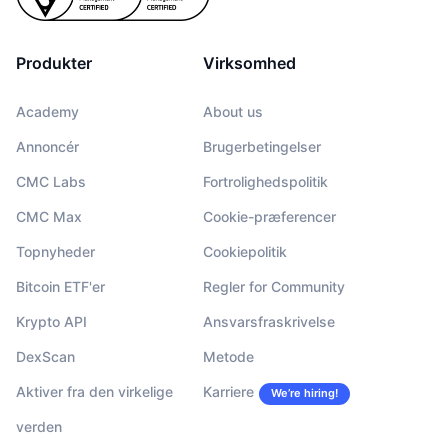
Produkter
Virksomhed
Academy
About us
Annoncér
Brugerbetingelser
CMC Labs
Fortrolighedspolitik
CMC Max
Cookie-præferencer
Topnyheder
Cookiepolitik
Bitcoin ETF'er
Regler for Community
Krypto API
Ansvarsfraskrivelse
DexScan
Metode
Aktiver fra den virkelige
Karriere
We’re hiring!
verden