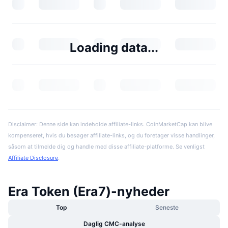
Loading data...
Disclaimer: Denne side kan indeholde affiliate-links. CoinMarketCap kan blive
kompenseret, hvis du besøger affiliate-links, og du foretager visse handlinger,
såsom at tilmelde dig og handle med disse affiliate-platforme. Se venligst
Affiliate Disclosure
.
Era Token (Era7)-nyheder
Top
Seneste
Daglig CMC-analyse