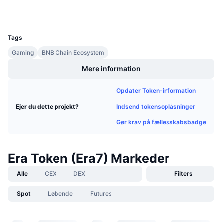
Wallets
Kommende salg
Finansieringsrenter
Lær og tjen
UCID
18483
Tags
Kalendere
Gaming
BNB Chain Ecosystem
Mere information
ICO-kalender
Opdater Token-information
Begivenhedskalender
Indsend tokensoplåsninger
Ejer du dette projekt?
Gør krav på fællesskabsbadge
Era Token (Era7) Markeder
Alle
CEX
DEX
Filters
Spot
Løbende
Futures