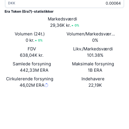
DKK
Populære
Krypto-ETF'er
Learn
CMC MCP
Era Token (Era7)-statistikker
Ny
Markedsværdi
Bitcoin ETF'er
x402
Nyheder
29,36K kr.
0%
Krypto
Ethereum ETF'er
Volumen (24t.)
Volumen/Markedsværdi (24 ti
Academy
0 kr.
0%
0%
Politik
FDV
Likv./Markedsværdi
Teknisk analyse
Undersøgelser
638,04K kr.
101.38%
Sport
Samlede forsyning
Maksimale forsyning
RSI
Videoer
442,33M ERA
1B ERA
Finans
MACD
Cirkulerende forsyning
Indehavere
Ordforklaring
46,02M ERA
22,19K
Teknologi
Hjemmeside
Website
Whitepaper
Derivativer
Kampagner
Sociale medier
NFT
Oversigt
Airdrops
Kontrakter
0x6f9F...B0E5f9
2.8
Bedømmelse (CertiK)
Samlet NFT-statistikker
Likvidationer
Diamant-belønninger
Explorers
bscscan.com