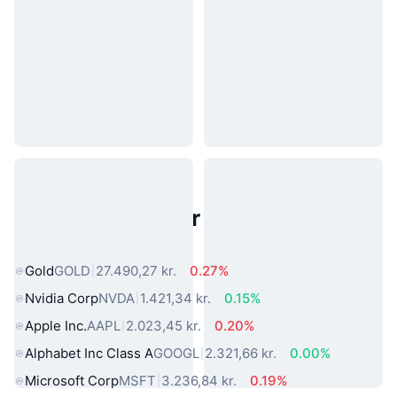
Populære aktiver fra den virkelige
verden
Gold
GOLD
27.490,27 kr.
0.27%
Nvidia Corp
NVDA
1.421,34 kr.
0.15%
Apple Inc.
AAPL
2.023,45 kr.
0.20%
Alphabet Inc Class A
GOOGL
2.321,66 kr.
0.00%
Microsoft Corp
MSFT
3.236,84 kr.
0.19%