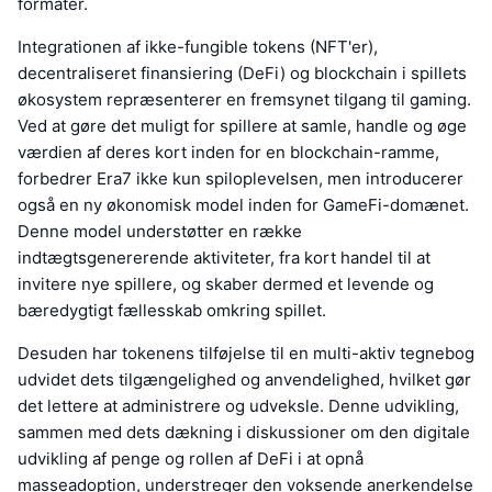
formater.
Integrationen af ikke-fungible tokens (NFT'er),
decentraliseret finansiering (DeFi) og blockchain i spillets
økosystem repræsenterer en fremsynet tilgang til gaming.
Ved at gøre det muligt for spillere at samle, handle og øge
værdien af deres kort inden for en blockchain-ramme,
forbedrer Era7 ikke kun spiloplevelsen, men introducerer
også en ny økonomisk model inden for GameFi-domænet.
Denne model understøtter en række
indtægtsgenererende aktiviteter, fra kort handel til at
invitere nye spillere, og skaber dermed et levende og
bæredygtigt fællesskab omkring spillet.
Desuden har tokenens tilføjelse til en multi-aktiv tegnebog
udvidet dets tilgængelighed og anvendelighed, hvilket gør
det lettere at administrere og udveksle. Denne udvikling,
sammen med dets dækning i diskussioner om den digitale
udvikling af penge og rollen af DeFi i at opnå
masseadoption, understreger den voksende anerkendelse