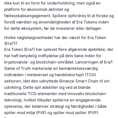
ikke kun til en form for underholdning, men også en
platform for økonomisk aktivitet og
fællesskabsengagement. Spillere opfordres til at forske og
forstå værdien og anvendeligheden af Era Tokens inden
for dette økosystem, før de investerer eller deltager.
Hvilke nøglebegivenheder har der været for Era Token
(Era7)?
Era Token (Era7) har oplevet flere afgørende øjeblikke, der
har haft betydelig indflydelse på dets bane inden for
kryptovaluta- og blockchain-området. Lanceringen af Era7:
Game of Truth markerede en bemærkelsesværdig
indtræden i metaverset og handelskortspil (TCG)
sektoren, idet den udnyttede Binance Smart Chain til sin
udvikling. Dette spil adskiller sig ved at blande
traditionelle TCG-elementer med innovativ blockchain-
teknologi, hvilket tilbyder spillerne en engagerende
oplevelse, der belønner strategi og færdigheder i både
spiller mod miljø (PVE) og spiller mod spiller (PVP)