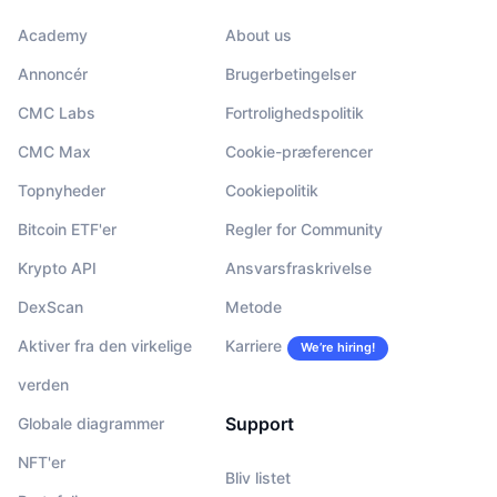
Academy
About us
Annoncér
Brugerbetingelser
CMC Labs
Fortrolighedspolitik
CMC Max
Cookie-præferencer
Topnyheder
Cookiepolitik
Bitcoin ETF'er
Regler for Community
Krypto API
Ansvarsfraskrivelse
DexScan
Metode
Aktiver fra den virkelige
Karriere
We’re hiring!
verden
Support
Globale diagrammer
NFT'er
Bliv listet