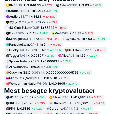
BNB
BNB
kr3,846.33
Aster
ASTER
kr3.93
1.07%
0.03%
Stable
STABLE
kr0.2144
2.82%
Audiera
BEAT
kr14.88
10.58%
币安人生
币安人生
kr3.27
4.99%
48 Club Token
KOGE
kr389.14
1.99%
Four
FORM
kr1.41
WeFi
WFI
kr13.37
4.49%
0.22%
Midnight
NIGHT
kr0.1183
Cysic
CYS
kr5.03
3.84%
37.34%
PancakeSwap
CAKE
kr9.14
0.91%
Ducky
DUCKY
kr0.004191
BUILDon
B
kr1.13
0.59%
0.40%
Tagger
TAG
kr0.00807
Ailey
ALE
kr1.69
2.11%
0.32%
Spores Network
SPO
kr0.000638
2.76%
AI Avatar
AIAV
kr0.01116
8.59%
Oggy Inu (BSC)
OGGY
kr0.000000000005756
0.04%
MicroPets [New]
PETS
kr0.5918
2.21%
Wonderman Nation
WNDR
kr0.04605
2.34%
Mest besøgte kryptovalutaer
ADI
ADI
kr44.67
Bitcoin
BTC
kr417,882.28
0.09%
0.42%
XRP
XRP
kr6.70
Ethereum
ETH
kr12,362.05
3.29%
0.47%
Pi
PI
kr0.5816
Cardano
ADA
kr1.31
3.02%
6.38%