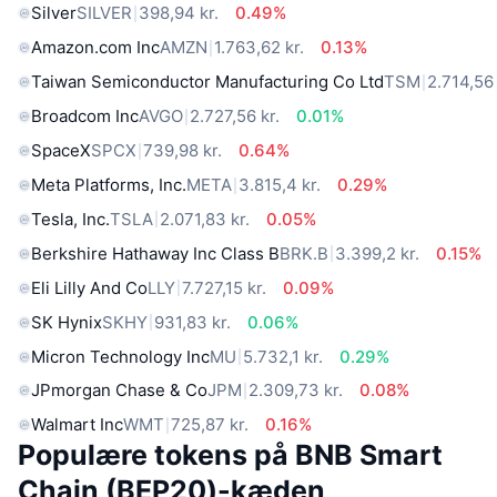
Silver
SILVER
398,94 kr.
0.49%
Amazon.com Inc
AMZN
1.763,62 kr.
0.13%
Taiwan Semiconductor Manufacturing Co Ltd
TSM
2.714,56 
Broadcom Inc
AVGO
2.727,56 kr.
0.01%
SpaceX
SPCX
739,98 kr.
0.64%
Meta Platforms, Inc.
META
3.815,4 kr.
0.29%
Tesla, Inc.
TSLA
2.071,83 kr.
0.05%
Berkshire Hathaway Inc Class B
BRK.B
3.399,2 kr.
0.15%
Eli Lilly And Co
LLY
7.727,15 kr.
0.09%
SK Hynix
SKHY
931,83 kr.
0.06%
Micron Technology Inc
MU
5.732,1 kr.
0.29%
JPmorgan Chase & Co
JPM
2.309,73 kr.
0.08%
Walmart Inc
WMT
725,87 kr.
0.16%
Populære tokens på BNB Smart
Chain (BEP20)-kæden