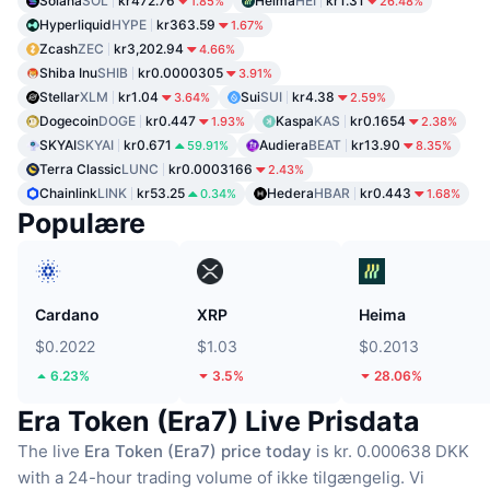
Solana
SOL
kr472.76
Heima
HEI
kr1.31
1.85%
26.48%
Hyperliquid
HYPE
kr363.59
1.67%
Zcash
ZEC
kr3,202.94
4.66%
Shiba Inu
SHIB
kr0.0000305
3.91%
Stellar
XLM
kr1.04
Sui
SUI
kr4.38
3.64%
2.59%
Dogecoin
DOGE
kr0.447
Kaspa
KAS
kr0.1654
1.93%
2.38%
SKYAI
SKYAI
kr0.671
Audiera
BEAT
kr13.90
59.91%
8.35%
Terra Classic
LUNC
kr0.0003166
2.43%
Chainlink
LINK
kr53.25
Hedera
HBAR
kr0.443
0.34%
1.68%
Populære
Cardano
XRP
Heima
$0.2022
$1.03
$0.2013
6.23%
3.5%
28.06%
Era Token (Era7) Live Prisdata
The live
Era Token (Era7) price today
is kr. 0.000638 DKK
with a 24-hour trading volume of ikke tilgængelig.
Vi