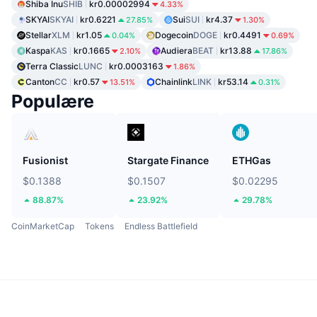
Shiba Inu
SHIB
kr0.00002994
4.33%
SKYAI
SKYAI
kr0.6221
Sui
SUI
kr4.37
27.85%
1.30%
Stellar
XLM
kr1.05
Dogecoin
DOGE
kr0.4491
0.04%
0.69%
Kaspa
KAS
kr0.1665
Audiera
BEAT
kr13.88
2.10%
17.86%
Terra Classic
LUNC
kr0.0003163
1.86%
Canton
CC
kr0.57
Chainlink
LINK
kr53.14
13.51%
0.31%
Populære
Fusionist
Stargate Finance
ETHGas
$0.1388
$0.1507
$0.02295
88.87%
23.92%
29.78%
CoinMarketCap
Tokens
Endless Battlefield