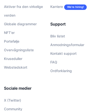
Aktiver fra den virkelige
Karriere
We’re hiring!
verden
Support
Globale diagrammer
NFT'er
Bliv listet
Portefølje
Anmodningsformular
Overvågningsliste
Kontakt support
Kruseduller
FAQ
Webstedskort
Ordforklaring
Sociale medier
X (Twitter)
Community