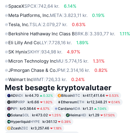
SpaceX
SPCX
742,64 kr.
6.14%
Meta Platforms, Inc.
META
3.823,11 kr.
0.19%
Tesla, Inc.
TSLA
2.079,27 kr.
0.63%
Berkshire Hathaway Inc Class B
BRK.B
3.393,77 kr.
1.11%
Eli Lilly And Co
LLY
7.728,16 kr.
1.89%
SK Hynix
SKHY
934,98 kr.
4.97%
Micron Technology Inc
MU
5.774,15 kr.
1.31%
JPmorgan Chase & Co
JPM
2.314,16 kr.
0.82%
Walmart Inc
WMT
726,33 kr.
0.24%
Mest besøgte kryptovalutaer
ADI
ADI
kr44.70
Bitcoin
BTC
kr417,411.64
0.32%
0.53%
XRP
XRP
kr6.66
Ethereum
ETH
kr12,348.21
1.92%
0.14%
Pi
PI
kr0.5644
Cardano
ADA
kr1.31
4.57%
7.04%
Solana
SOL
kr473.02
Heima
HEI
kr1.29
1.25%
57.50%
Hyperliquid
HYPE
kr361.12
0.39%
Zcash
ZEC
kr3,257.46
1.18%