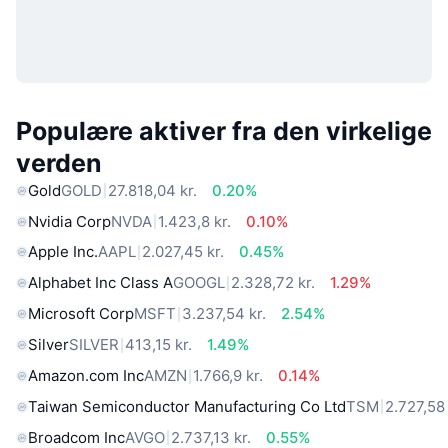
Populære aktiver fra den virkelige
verden
Gold
GOLD
27.818,04 kr.
0.20%
Nvidia Corp
NVDA
1.423,8 kr.
0.10%
Apple Inc.
AAPL
2.027,45 kr.
0.45%
Alphabet Inc Class A
GOOGL
2.328,72 kr.
1.29%
Microsoft Corp
MSFT
3.237,54 kr.
2.54%
Silver
SILVER
413,15 kr.
1.49%
Amazon.com Inc
AMZN
1.766,9 kr.
0.14%
Taiwan Semiconductor Manufacturing Co Ltd
TSM
2.727,58 
Broadcom Inc
AVGO
2.737,13 kr.
0.55%