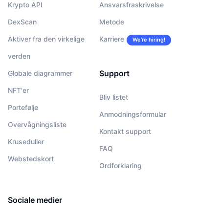
Krypto API
Ansvarsfraskrivelse
DexScan
Metode
Aktiver fra den virkelige
Karriere
We’re hiring!
verden
Support
Globale diagrammer
NFT'er
Bliv listet
Portefølje
Anmodningsformular
Overvågningsliste
Kontakt support
Kruseduller
FAQ
Webstedskort
Ordforklaring
Sociale medier