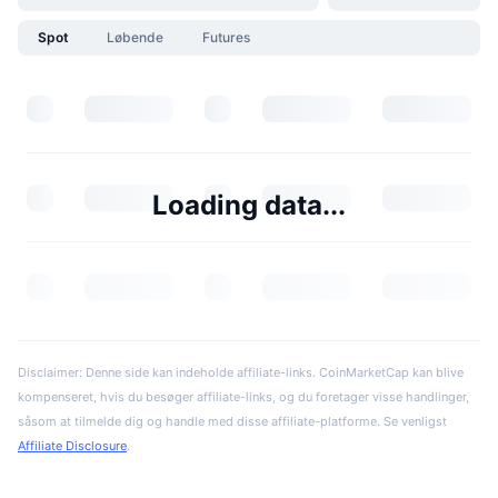
Spot
Løbende
Futures
Loading data...
Disclaimer: Denne side kan indeholde affiliate-links. CoinMarketCap kan blive
kompenseret, hvis du besøger affiliate-links, og du foretager visse handlinger,
såsom at tilmelde dig og handle med disse affiliate-platforme. Se venligst
Affiliate Disclosure
.