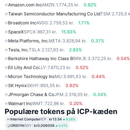
Amazon.com Inc
AMZN
1.774,35 kr.
0.82%
Taiwan Semiconductor Manufacturing Co Ltd
TSM
2.720,5 k
Broadcom Inc
AVGO
2.759,53 kr.
1.71%
SpaceX
SPCX
867,31 kr.
15.83%
Meta Platforms, Inc.
META
3.826,94 kr.
0.37%
Tesla, Inc.
TSLA
2.127,83 kr.
2.83%
Berkshire Hathaway Inc Class B
BRK.B
3.372,25 kr.
0.54%
Eli Lilly And Co
LLY
7.670,23 kr.
0.52%
Micron Technology Inc
MU
5.691,43 kr.
0.44%
SK Hynix
SKHY
893,55 kr.
3.92%
JPmorgan Chase & Co
JPM
2.316,35 kr.
0.34%
Walmart Inc
WMT
722,96 kr.
0.20%
Populære tokens på ICP-kæden
Internet Computer
ICP
kr13.54
0.28%
ORIGYN
OGY
kr0.006006
4.51%