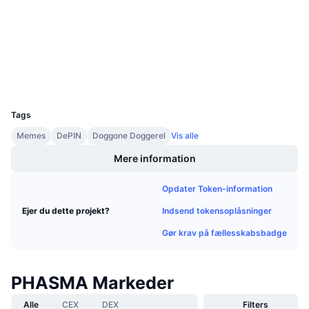
Kommende salg
Finansieringsrenter
Lær og tjen
Sociale medier
Kontrakter
np5km-...rq-cai
Kalendere
Explorers
ic.house
UCID
29010
ICO-kalender
Tags
Begivenhedskalender
Memes
DePIN
Doggone Doggerel
Vis alle
Mere information
Opdater Token-information
Indsend tokensoplåsninger
Ejer du dette projekt?
Gør krav på fællesskabsbadge
PHASMA Markeder
Alle
CEX
DEX
Filters