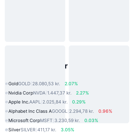
Populære aktiver fra den virkelige
verden
Gold
GOLD
28.080,53 kr.
2.07%
Nvidia Corp
NVDA
1.447,37 kr.
2.27%
Apple Inc.
AAPL
2.025,84 kr.
0.29%
Alphabet Inc Class A
GOOGL
2.294,78 kr.
0.96%
Microsoft Corp
MSFT
3.230,59 kr.
0.03%
Silver
SILVER
411,17 kr.
3.05%