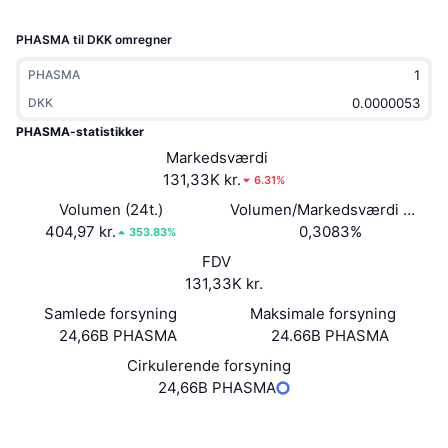
Populære
Krypto-ETF'er
Learn
CMC MCP
PHASMA til DKK omregner
Ny
Bitcoin ETF'er
PHASMA
x402
Nyheder
DKK
Krypto
Ethereum ETF'er
Academy
PHASMA-statistikker
Markedsværdi
Politik
Teknisk analyse
Undersøgelser
131,33K kr.
6.31%
Volumen (24t.)
Sport
Volumen/Markedsværdi (24 ti
RSI
Videoer
404,97 kr.
0,3083%
353.83%
Finans
FDV
MACD
Ordforklaring
131,33K kr.
Teknologi
Samlede forsyning
Maksimale forsyning
Derivativer
Kampagner
24,66B PHASMA
24.66B PHASMA
Cirkulerende forsyning
NFT
Oversigt
Airdrops
24,66B PHASMA
Samlet NFT-statistikker
Website
Whitepaper
Likvidationer
Diamant-belønninger
Hjemmeside