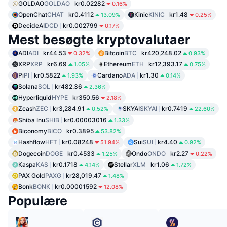
GOLDAO
GOLDAO
kr0.02282
0.16%
OpenChat
CHAT
kr0.4112
Kinic
KINIC
kr1.48
13.09%
0.25%
DecideAI
DCD
kr0.002799
0.17%
Mest besøgte kryptovalutaer
ADI
ADI
kr44.53
Bitcoin
BTC
kr420,248.02
0.32%
0.93%
XRP
XRP
kr6.69
Ethereum
ETH
kr12,393.17
1.05%
0.75%
Pi
PI
kr0.5822
Cardano
ADA
kr1.30
1.93%
0.14%
Solana
SOL
kr482.36
2.36%
Hyperliquid
HYPE
kr350.56
2.18%
Zcash
ZEC
kr3,284.91
SKYAI
SKYAI
kr0.7419
0.52%
22.60%
Shiba Inu
SHIB
kr0.00003016
1.33%
Biconomy
BICO
kr0.3895
53.82%
Hashflow
HFT
kr0.08248
Sui
SUI
kr4.40
51.94%
0.92%
Dogecoin
DOGE
kr0.4533
Ondo
ONDO
kr2.27
1.25%
0.22%
Kaspa
KAS
kr0.1718
Stellar
XLM
kr1.06
4.14%
1.72%
PAX Gold
PAXG
kr28,019.47
1.48%
Bonk
BONK
kr0.00001592
12.08%
Populære