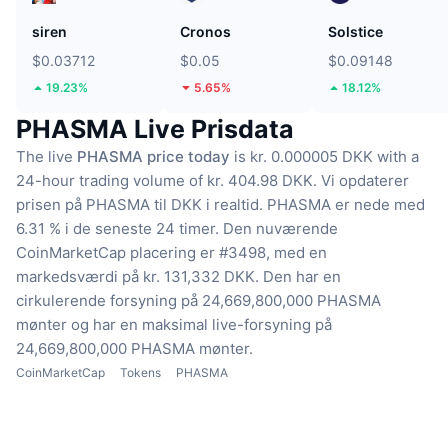
siren
Cronos
Solstice
$0.03712
$0.05
$0.09148
19.23%
5.65%
18.12%
PHASMA Live Prisdata
The live
PHASMA price today
is kr. 0.000005 DKK with a
24-hour trading volume of kr. 404.98 DKK.
Vi opdaterer
prisen på PHASMA til DKK i realtid.
PHASMA er nede med
6.31 % i de seneste 24 timer.
Den nuværende
CoinMarketCap placering er #3498, med en
markedsværdi på kr. 131,332 DKK.
Den har en
cirkulerende forsyning på 24,669,800,000 PHASMA
mønter
og har en maksimal live-forsyning på
24,669,800,000 PHASMA mønter.
CoinMarketCap
Tokens
PHASMA