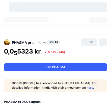
Kryptovaluta
Dashboards
Kryptovaluta
DexScan
Markeder
Rangering
PHASMA
pris
1K
#3498
PHASMA
0,0
5323 kr.
Signaler
Kryptobørser
5
6.31%
(
24h
)
Kategorier
New
Markedsoversigt
Trending
Community
Historiske snapshots
Spotmarked
Centraliserede børser
Køb PHASMA
Ny
Feeds
API
Tokenoplåsninger
Antal af kryptovalutaer
Spot
DOGMI (DOGMI) has rebranded to PHASMA (PHASMA). For
Vindere
detailed information, kindly visit their announcement
here
.
Emner
Udbytte
Produkter
Bitcoin-reserver
Derivativer
API
Meme-udforsker
Lives
Aktiver fra den virkelige verden
BNB-reserver
Produkter
Krypto API
PHASMA til DKK diagram
Decentrale børser