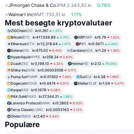
JPmorgan Chase & Co
JPM
2.343,82 kr.
0.76%
Walmart Inc
WMT
735,51 kr.
1.11%
Mest besøgte kryptovalutaer
ZIGChain
ZIG
kr0.261
1.32%
Bitcoin
BTC
kr417,539.89
XRP
XRP
kr6.79
0.79%
1.02%
Ethereum
ETH
kr12,318.64
Pi
PI
kr0.5971
1.97%
4.40%
Solana
SOL
kr475.02
Cardano
ADA
kr1.24
0.40%
1.36%
Hyperliquid
HYPE
kr358.24
2.83%
Zcash
ZEC
kr3,198.10
Heima
HEI
kr2.12
4.32%
76.09%
Shiba Inu
SHIB
kr0.00003056
3.17%
Pump.fun
PUMP
kr0.01502
Sui
SUI
kr4.38
7.48%
1.99%
Dogecoin
DOGE
kr0.4474
Stellar
XLM
kr1.04
0.91%
3.47%
Kaspa
KAS
kr0.1678
0.08%
PAX Gold
PAXG
kr27,544.21
1.88%
Lorenzo Protocol
BANK
kr0.2802
8.03%
Terra Classic
LUNC
kr0.0003163
2.12%
Ondo
ONDO
kr2.40
3.54%
Populære