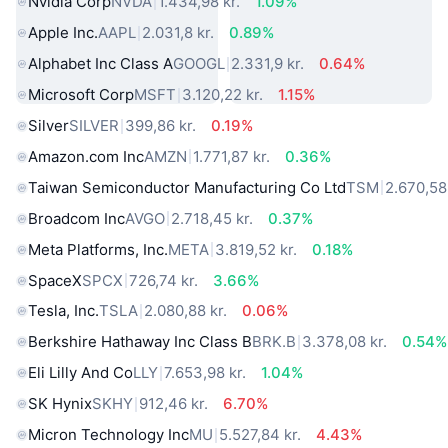
Nvidia Corp
NVDA
1.434,98 kr.
1.09%
Apple Inc.
AAPL
2.031,8 kr.
0.89%
Alphabet Inc Class A
GOOGL
2.331,9 kr.
0.64%
Microsoft Corp
MSFT
3.120,22 kr.
1.15%
Silver
SILVER
399,86 kr.
0.19%
Amazon.com Inc
AMZN
1.771,87 kr.
0.36%
Taiwan Semiconductor Manufacturing Co Ltd
TSM
2.670,58 
Broadcom Inc
AVGO
2.718,45 kr.
0.37%
Meta Platforms, Inc.
META
3.819,52 kr.
0.18%
SpaceX
SPCX
726,74 kr.
3.66%
Tesla, Inc.
TSLA
2.080,88 kr.
0.06%
Berkshire Hathaway Inc Class B
BRK.B
3.378,08 kr.
0.54%
Eli Lilly And Co
LLY
7.653,98 kr.
1.04%
SK Hynix
SKHY
912,46 kr.
6.70%
Micron Technology Inc
MU
5.527,84 kr.
4.43%