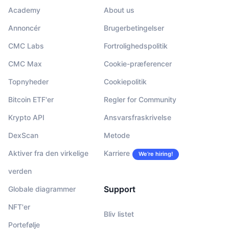
Academy
About us
Annoncér
Brugerbetingelser
CMC Labs
Fortrolighedspolitik
CMC Max
Cookie-præferencer
Topnyheder
Cookiepolitik
Bitcoin ETF'er
Regler for Community
Krypto API
Ansvarsfraskrivelse
DexScan
Metode
Aktiver fra den virkelige
Karriere
We’re hiring!
verden
Support
Globale diagrammer
NFT'er
Bliv listet
Portefølje