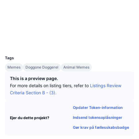
Tophandlere
Artikler
Indstrømninger/udstrømninger på børser
DEX API
Omregner
Sociale medier
Leaderboards
Spot
Kontrakter
0x2D99...51EFd6
Stemning
Virksomhed
Nyhedsbrev
Indikatorer
Populære
Derivativer
basescan.org
Explorers
Priser
CMC Launch
Kommende
Kryptofrygt- og Kryptogrådighedsindeks.
Wallets
UCID
Ressourcer
CMC Labs
35913
Nylig tilføjet
Altcoin-sæsonindeks
Tags
CMC Max
Vindere & Tabere
Markedscyklusindikatorer
Memes
Doggone Doggerel
Animal Memes
Dokumentation
Topnyheder
This is a preview page.
Mest besøgte
Bitcoin-dominans
FAQ
For more details on listing tiers, refer to
Listings Review
Telegram-bot
Criteria Section B - (3).
Community-stemning
CoinMarketCap 20-indeks
AI-integrationer
Annoncér
Opdater Token-information
Blockchain-rangering
CoinMarketCap 100-indeks
Indsend tokensoplåsninger
Ejer du dette projekt?
CMC Agent Hub
Gør krav på fællesskabsbadge
Forudsigelsesmarkeder
ETF-pengestrømme
Side-widgets
Markedsplads for færdigheder