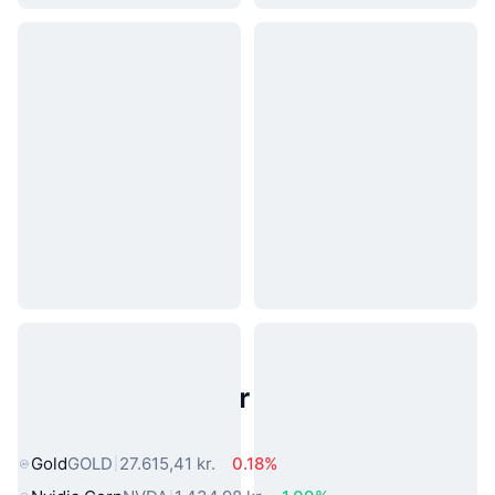
Populære aktiver fra den virkelige
verden
Gold
GOLD
27.615,41 kr.
0.18%