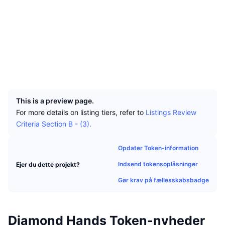
Tophandlere
Artikler
Indstrømninger/udstrømninger på børser
DEX API
Omregner
Leaderboards
Spot
Sociale medier
Stemning
Virksomhed
Nyhedsbrev
Indikatorer
Populære
Derivativer
Kontrakter
0x4b74...870ca9
Explorers
bscscan.com
Priser
CMC Launch
Kommende
Kryptofrygt- og Kryptogrådighedsindeks.
Wallets
UCID
Ressourcer
CMC Labs
11659
Nylig tilføjet
Altcoin-sæsonindeks
This is a preview page.
CMC Max
Vindere & Tabere
Markedscyklusindikatorer
For more details on listing tiers, refer to
Listings Review
Dokumentation
Criteria Section B - (3).
Topnyheder
Mest besøgte
Bitcoin-dominans
FAQ
Opdater Token-information
Telegram-bot
Community-stemning
CoinMarketCap 20-indeks
Indsend tokensoplåsninger
Ejer du dette projekt?
AI-integrationer
Annoncér
Blockchain-rangering
CoinMarketCap 100-indeks
Gør krav på fællesskabsbadge
CMC Agent Hub
Forudsigelsesmarkeder
ETF-pengestrømme
Side-widgets
Markedsplads for færdigheder
Diamond Hands Token-nyheder