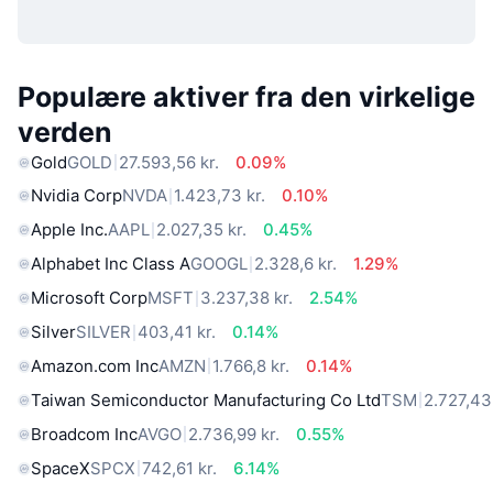
Populære aktiver fra den virkelige
verden
Gold
GOLD
27.593,56 kr.
0.09%
Nvidia Corp
NVDA
1.423,73 kr.
0.10%
Apple Inc.
AAPL
2.027,35 kr.
0.45%
Alphabet Inc Class A
GOOGL
2.328,6 kr.
1.29%
Microsoft Corp
MSFT
3.237,38 kr.
2.54%
Silver
SILVER
403,41 kr.
0.14%
Amazon.com Inc
AMZN
1.766,8 kr.
0.14%
Taiwan Semiconductor Manufacturing Co Ltd
TSM
2.727,43 
Broadcom Inc
AVGO
2.736,99 kr.
0.55%
SpaceX
SPCX
742,61 kr.
6.14%