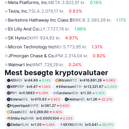
Meta Platforms, Inc.
META
3.822,91 kr.
0.19%
Tesla, Inc.
TSLA
2.079,17 kr.
0.63%
Berkshire Hathaway Inc Class B
BRK.B
3.393,59 kr.
1.11%
Eli Lilly And Co
LLY
7.727,76 kr.
1.89%
SK Hynix
SKHY
934,93 kr.
4.97%
Micron Technology Inc
MU
5.773,85 kr.
1.31%
JPmorgan Chase & Co
JPM
2.314,04 kr.
0.82%
Walmart Inc
WMT
726,29 kr.
0.24%
Mest besøgte kryptovalutaer
ADI
ADI
kr44.69
Bitcoin
BTC
kr416,891.28
0.14%
0.06%
XRP
XRP
kr6.67
Ethereum
ETH
kr12,321.67
1.50%
0.50%
Pi
PI
kr0.5683
Cardano
ADA
kr1.30
5.29%
5.30%
Solana
SOL
kr470.93
Heima
HEI
kr1.26
0.92%
32.21%
Hyperliquid
HYPE
kr361.27
0.63%
Zcash
ZEC
kr3,266.90
0.50%
Shiba Inu
SHIB
kr0.0000304
2.23%
Stellar
XLM
kr1.05
SKYAI
SKYAI
kr0.641
0.39%
56.07%