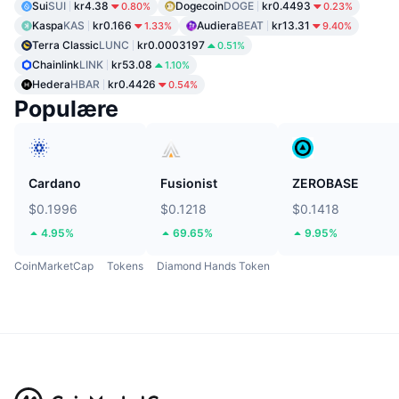
Sui
SUI
kr4.38
Dogecoin
DOGE
kr0.4493
0.80%
0.23%
Kaspa
KAS
kr0.166
Audiera
BEAT
kr13.31
1.33%
9.40%
Terra Classic
LUNC
kr0.0003197
0.51%
Chainlink
LINK
kr53.08
1.10%
Hedera
HBAR
kr0.4426
0.54%
Populære
Cardano
Fusionist
ZEROBASE
$0.1996
$0.1218
$0.1418
4.95%
69.65%
9.95%
CoinMarketCap
Tokens
Diamond Hands Token