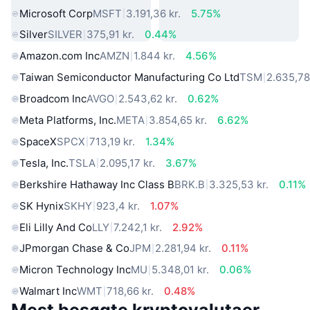
Microsoft Corp
MSFT
3.191,36 kr.
5.75%
Silver
SILVER
375,91 kr.
0.44%
Amazon.com Inc
AMZN
1.844 kr.
4.56%
Taiwan Semiconductor Manufacturing Co Ltd
TSM
2.635,78
Broadcom Inc
AVGO
2.543,62 kr.
0.62%
Meta Platforms, Inc.
META
3.854,65 kr.
6.62%
SpaceX
SPCX
713,19 kr.
1.34%
Tesla, Inc.
TSLA
2.095,17 kr.
3.67%
Berkshire Hathaway Inc Class B
BRK.B
3.325,53 kr.
0.11%
SK Hynix
SKHY
923,4 kr.
1.07%
Eli Lilly And Co
LLY
7.242,1 kr.
2.92%
JPmorgan Chase & Co
JPM
2.281,94 kr.
0.11%
Micron Technology Inc
MU
5.348,01 kr.
0.06%
Walmart Inc
WMT
718,66 kr.
0.48%