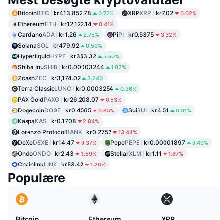
Mest besøgte kryptovalutaer
Bitcoin
BTC
kr413,852.78
XRP
XRP
kr7.02
0.72%
0.02%
Ethereum
ETH
kr12,122.14
0.41%
Cardano
ADA
kr1.26
Pi
PI
kr0.5375
2.75%
3.32%
Solana
SOL
kr479.92
0.50%
Hyperliquid
HYPE
kr353.32
3.60%
Shiba Inu
SHIB
kr0.00003244
1.02%
Zcash
ZEC
kr3,174.02
3.24%
Terra Classic
LUNC
kr0.0003254
0.36%
PAX Gold
PAXG
kr26,208.07
0.53%
Dogecoin
DOGE
kr0.4565
Sui
SUI
kr4.51
0.85%
0.31%
Kaspa
KAS
kr0.1708
2.84%
Lorenzo Protocol
BANK
kr0.2752
13.44%
DeXe
DEXE
kr14.47
Pepe
PEPE
kr0.00001897
9.37%
0.49%
Ondo
ONDO
kr2.43
Stellar
XLM
kr1.11
3.59%
1.67%
Chainlink
LINK
kr53.42
1.20%
Populære
Bitcoin
Ethereum
XRP