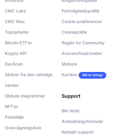
Annoncér
Brugerbetingelser
CMC Labs
Fortrolighedspolitik
CMC Max
Cookie-præferencer
Topnyheder
Cookiepolitik
Bitcoin ETF'er
Regler for Community
Krypto API
Ansvarsfraskrivelse
DexScan
Metode
Aktiver fra den virkelige
Karriere
We’re hiring!
verden
Support
Globale diagrammer
NFT'er
Bliv listet
Portefølje
Anmodningsformular
Overvågningsliste
Kontakt support