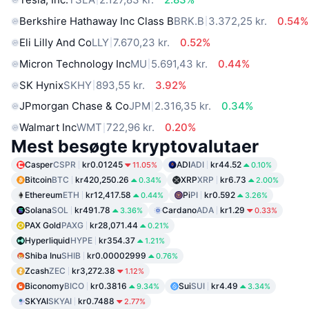
Berkshire Hathaway Inc Class B
BRK.B
3.372,25 kr.
0.54%
Eli Lilly And Co
LLY
7.670,23 kr.
0.52%
Micron Technology Inc
MU
5.691,43 kr.
0.44%
SK Hynix
SKHY
893,55 kr.
3.92%
JPmorgan Chase & Co
JPM
2.316,35 kr.
0.34%
Walmart Inc
WMT
722,96 kr.
0.20%
Mest besøgte kryptovalutaer
Casper
CSPR
kr0.01245
ADI
ADI
kr44.52
11.05%
0.10%
Bitcoin
BTC
kr420,250.26
XRP
XRP
kr6.73
0.34%
2.00%
Ethereum
ETH
kr12,417.58
Pi
PI
kr0.592
0.44%
3.26%
Solana
SOL
kr491.78
Cardano
ADA
kr1.29
3.36%
0.33%
PAX Gold
PAXG
kr28,071.44
0.21%
Hyperliquid
HYPE
kr354.37
1.21%
Shiba Inu
SHIB
kr0.00002999
0.76%
Zcash
ZEC
kr3,272.38
1.12%
Biconomy
BICO
kr0.3816
Sui
SUI
kr4.49
9.34%
3.34%
SKYAI
SKYAI
kr0.7488
2.77%