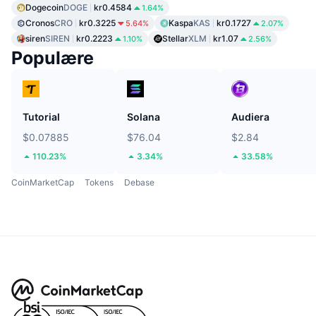
Dogecoin
DOGE
kr0.4584
1.64%
Cronos
CRO
kr0.3225
Kaspa
KAS
kr0.1727
5.64%
2.07%
siren
SIREN
kr0.2223
Stellar
XLM
kr1.07
1.10%
2.56%
Populære
Tutorial
Solana
Audiera
$0.07885
$76.04
$2.84
110.23%
3.34%
33.58%
CoinMarketCap
Tokens
Debase