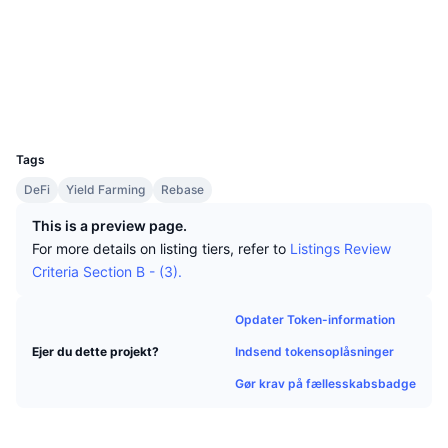
Tophandlere
Artikler
Indstrømninger/udstrømninger på børser
DEX API
Omregner
Sociale medier
Leaderboards
Spot
Kontrakter
0x9248...c70907
Stemning
Virksomhed
Nyhedsbrev
Indikatorer
Populære
Derivativer
Explorers
etherscan.io
Wallets
Priser
CMC Launch
Kommende
Kryptofrygt- og Kryptogrådighedsindeks.
UCID
7877
Ressourcer
CMC Labs
Tags
Nylig tilføjet
Altcoin-sæsonindeks
DeFi
Yield Farming
Rebase
CMC Max
Vindere & Tabere
Markedscyklusindikatorer
This is a preview page.
Dokumentation
For more details on listing tiers, refer to
Listings Review
Topnyheder
Mest besøgte
Bitcoin-dominans
Criteria Section B - (3).
FAQ
Telegram-bot
Community-stemning
CoinMarketCap 20-indeks
Opdater Token-information
AI-integrationer
Annoncér
Indsend tokensoplåsninger
Ejer du dette projekt?
Blockchain-rangering
CoinMarketCap 100-indeks
Gør krav på fællesskabsbadge
CMC Agent Hub
Forudsigelsesmarkeder
ETF-pengestrømme
Side-widgets
Markedsplads for færdigheder