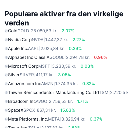
Populære aktiver fra den virkelige
verden
Gold
GOLD
28.080,53 kr.
2.07%
Nvidia Corp
NVDA
1.447,37 kr.
2.27%
Apple Inc.
AAPL
2.025,84 kr.
0.29%
Alphabet Inc Class A
GOOGL
2.294,78 kr.
0.96%
Microsoft Corp
MSFT
3.230,59 kr.
0.03%
Silver
SILVER
411,17 kr.
3.05%
Amazon.com Inc
AMZN
1.774,35 kr.
0.82%
Taiwan Semiconductor Manufacturing Co Ltd
TSM
2.720,5 k
Broadcom Inc
AVGO
2.759,53 kr.
1.71%
SpaceX
SPCX
867,31 kr.
15.83%
Meta Platforms, Inc.
META
3.826,94 kr.
0.37%
Tesla, Inc.
TSLA
2.127,83 kr.
2.83%