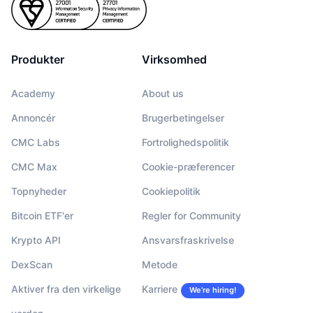
Produkter
Virksomhed
Academy
About us
Annoncér
Brugerbetingelser
CMC Labs
Fortrolighedspolitik
CMC Max
Cookie-præferencer
Topnyheder
Cookiepolitik
Bitcoin ETF'er
Regler for Community
Krypto API
Ansvarsfraskrivelse
DexScan
Metode
Aktiver fra den virkelige
Karriere
We’re hiring!