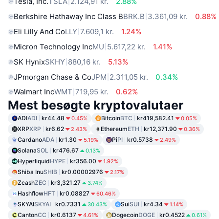
Tesla, Inc.
TSLA
2.124,91 kr.
2.88%
Berkshire Hathaway Inc Class B
BRK.B
3.361,09 kr.
0.88%
Eli Lilly And Co
LLY
7.609,1 kr.
1.24%
Micron Technology Inc
MU
5.617,22 kr.
1.41%
SK Hynix
SKHY
880,16 kr.
5.13%
JPmorgan Chase & Co
JPM
2.311,05 kr.
0.34%
Walmart Inc
WMT
719,95 kr.
0.62%
Mest besøgte kryptovalutaer
ADI
ADI
kr44.48
Bitcoin
BTC
kr419,582.41
0.45%
0.05%
XRP
XRP
kr6.62
Ethereum
ETH
kr12,371.90
2.43%
0.36%
Cardano
ADA
kr1.30
Pi
PI
kr0.5738
5.19%
2.49%
Solana
SOL
kr476.67
0.13%
Hyperliquid
HYPE
kr356.00
1.92%
Shiba Inu
SHIB
kr0.00002976
2.17%
Zcash
ZEC
kr3,321.27
3.74%
Hashflow
HFT
kr0.08827
60.46%
SKYAI
SKYAI
kr0.7331
Sui
SUI
kr4.34
30.43%
1.14%
Canton
CC
kr0.6137
Dogecoin
DOGE
kr0.4522
4.61%
0.61%