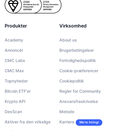
Produkter
Virksomhed
Academy
About us
Annoncér
Brugerbetingelser
CMC Labs
Fortrolighedspolitik
CMC Max
Cookie-præferencer
Topnyheder
Cookiepolitik
Bitcoin ETF'er
Regler for Community
Krypto API
Ansvarsfraskrivelse
DexScan
Metode
Aktiver fra den virkelige
Karriere
We’re hiring!