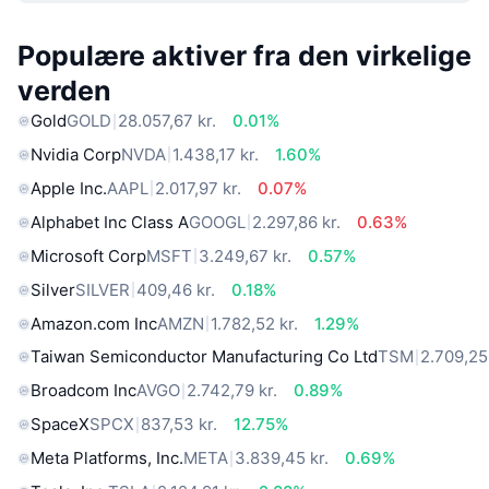
Populære aktiver fra den virkelige
verden
Gold
GOLD
28.057,67 kr.
0.01%
Nvidia Corp
NVDA
1.438,17 kr.
1.60%
Apple Inc.
AAPL
2.017,97 kr.
0.07%
Alphabet Inc Class A
GOOGL
2.297,86 kr.
0.63%
Microsoft Corp
MSFT
3.249,67 kr.
0.57%
Silver
SILVER
409,46 kr.
0.18%
Amazon.com Inc
AMZN
1.782,52 kr.
1.29%
Taiwan Semiconductor Manufacturing Co Ltd
TSM
2.709,25 
Broadcom Inc
AVGO
2.742,79 kr.
0.89%
SpaceX
SPCX
837,53 kr.
12.75%
Meta Platforms, Inc.
META
3.839,45 kr.
0.69%