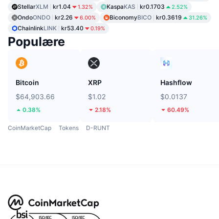
Stellar
XLM
kr1.04
Kaspa
KAS
kr0.1703
1.32%
2.52%
Ondo
ONDO
kr2.26
Biconomy
BICO
kr0.3619
6.00%
31.26%
Chainlink
LINK
kr53.40
0.19%
Populære
Bitcoin
XRP
Hashflow
$64,903.66
$1.02
$0.0137
0.38%
2.18%
60.49%
CoinMarketCap
Tokens
D-RUNT