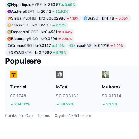
Hyperliquid
HYPE
kr353.57
0.09%
Audiera
BEAT
kr20.42
32.92%
Shiba Inu
SHIB
kr0.00002986
Sui
SUI
kr4.48
1.16%
0.05%
Zcash
ZEC
kr3,352.31
2.27%
Dogecoin
DOGE
kr0.4531
0.44%
Biconomy
BICO
kr0.3596
2.40%
Cronos
CRO
kr0.3147
Kaspa
KAS
kr0.1716
4.10%
1.29%
SKYAI
SKYAI
kr0.7886
9.78%
Populære
Tutorial
IoTeX
Mubarak
$0.1748
$0.003182
$0.01914
234.32%
38.22%
33.3%
CoinMarketCap
Tokens
Crypto-AI-Robo.com