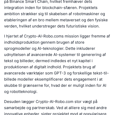
på Binance Smart Chain, hvilket fremhæver dets
integration inden for blockchain-sfæren. Projektets
ambition strækker sig til skabelsen af robotmaskiner og
etableringen af en bro mellem metaverset og den fysiske
verden, hvilket understreger dets futuristiske vision.
I hjertet af Crypto-AI-Robo.coms mission ligger fremme af
indholdsproduktion gennem brugen af store
sprogmodeller og AI-teknologier. Dette inkluderer
udnyttelsen af avancerede AI-systemer til generering af
tekst og billeder, dermed indledes et nyt kapitel i
produktionen af digitalt indhold. Projektets brug af
avancerede værktøjer som GPT-3 og forskellige tekst-til-
billede modeller eksemplificerer dets engagement i at
skubbe til grænserne for, hvad der er muligt inden for AI
og robotteknologi.
Desuden lægger Crypto-AI-Robo.com stor vægt på
samarbejde og partnerskab. Ved at alliere sig med andre
innovative enheder, sigter projektet mod at popularisere