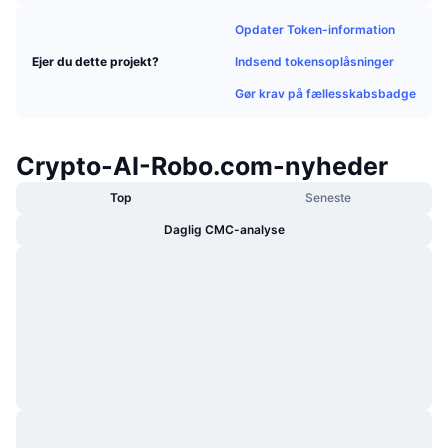
Populære
Krypto-ETF'er
Opdater Token-information
Learn
CMC MCP
Indsend tokensoplåsninger
Ejer du dette projekt?
Ny
Bitcoin ETF'er
x402
Nyheder
Gør krav på fællesskabsbadge
Krypto
Ethereum ETF'er
Academy
Crypto-AI-Robo.com-nyheder
Politik
Teknisk analyse
Undersøgelser
Top
Seneste
Sport
RSI
Videoer
Daglig CMC-analyse
Finans
MACD
Ordforklaring
Teknologi
Derivativer
Kampagner
NFT
Oversigt
Airdrops
Samlet NFT-statistikker
Likvidationer
Diamant-belønninger