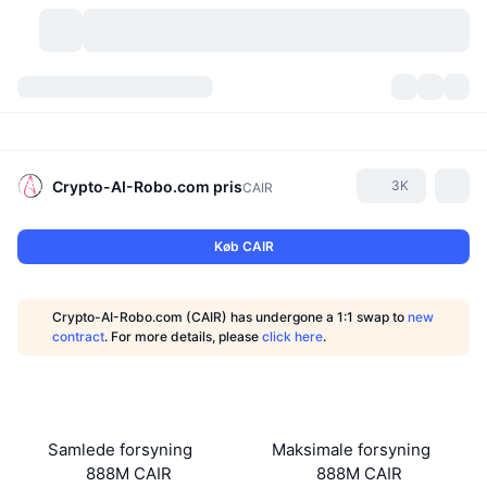
Kryptovaluta
Dashboards
Kryptovaluta
DexScan
Markeder
Rangering
Crypto-AI-Robo.com
pris
3K
CAIR
Signaler
Kryptobørser
Kategorier
New
Markedsoversigt
Køb CAIR
Trending
Community
Historiske snapshots
Spotmarked
Centraliserede børser
Crypto-AI-Robo.com (CAIR) has undergone a 1:1 swap to
new
Ny
Feeds
API
Tokenoplåsninger
Antal af kryptovalutaer
contract
. For more details, please
click here
.
Spot
Vindere
Emner
Udbytte
Produkter
Bitcoin-reserver
Derivativer
API
Meme-udforsker
Lives
Aktiver fra den virkelige verden
BNB-reserver
Produkter
Krypto API
Samlede forsyning
Maksimale forsyning
Decentrale børser
888M CAIR
888M CAIR