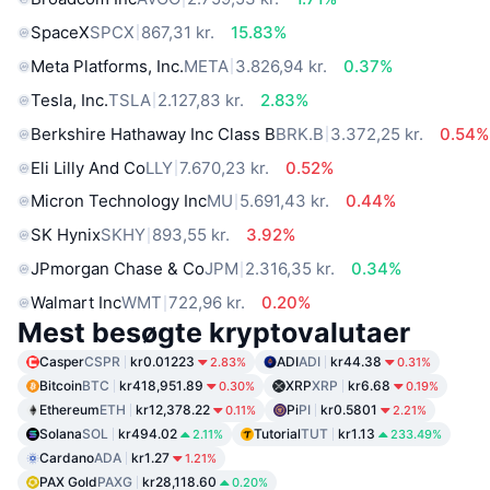
SpaceX
SPCX
867,31 kr.
15.83%
Meta Platforms, Inc.
META
3.826,94 kr.
0.37%
Tesla, Inc.
TSLA
2.127,83 kr.
2.83%
Berkshire Hathaway Inc Class B
BRK.B
3.372,25 kr.
0.54%
Eli Lilly And Co
LLY
7.670,23 kr.
0.52%
Micron Technology Inc
MU
5.691,43 kr.
0.44%
SK Hynix
SKHY
893,55 kr.
3.92%
JPmorgan Chase & Co
JPM
2.316,35 kr.
0.34%
Walmart Inc
WMT
722,96 kr.
0.20%
Mest besøgte kryptovalutaer
Casper
CSPR
kr0.01223
ADI
ADI
kr44.38
2.83%
0.31%
Bitcoin
BTC
kr418,951.89
XRP
XRP
kr6.68
0.30%
0.19%
Ethereum
ETH
kr12,378.22
Pi
PI
kr0.5801
0.11%
2.21%
Solana
SOL
kr494.02
Tutorial
TUT
kr1.13
2.11%
233.49%
Cardano
ADA
kr1.27
1.21%
PAX Gold
PAXG
kr28,118.60
0.20%