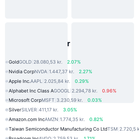
Populære aktiver fra den virkelige
verden
Gold
GOLD
28.080,53 kr.
2.07%
Nvidia Corp
NVDA
1.447,37 kr.
2.27%
Apple Inc.
AAPL
2.025,84 kr.
0.29%
Alphabet Inc Class A
GOOGL
2.294,78 kr.
0.96%
Microsoft Corp
MSFT
3.230,59 kr.
0.03%
Silver
SILVER
411,17 kr.
3.05%
Amazon.com Inc
AMZN
1.774,35 kr.
0.82%
Taiwan Semiconductor Manufacturing Co Ltd
TSM
2.720,5 k
Broadcom Inc
AVGO
2.759,53 kr.
1.71%