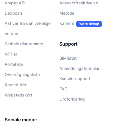
Krypto API
Ansvarsfraskrivelse
DexScan
Metode
Aktiver fra den virkelige
Karriere
We’re hiring!
verden
Support
Globale diagrammer
NFT'er
Bliv listet
Portefølje
Anmodningsformular
Overvågningsliste
Kontakt support
Kruseduller
FAQ
Webstedskort
Ordforklaring
Sociale medier