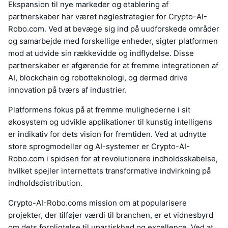
Ekspansion til nye markeder og etablering af
partnerskaber har været nøglestrategier for Crypto-AI-
Robo.com. Ved at bevæge sig ind på uudforskede områder
og samarbejde med forskellige enheder, sigter platformen
mod at udvide sin rækkevidde og indflydelse. Disse
partnerskaber er afgørende for at fremme integrationen af
AI, blockchain og robotteknologi, og dermed drive
innovation på tværs af industrier.
Platformens fokus på at fremme mulighederne i sit
økosystem og udvikle applikationer til kunstig intelligens
er indikativ for dets vision for fremtiden. Ved at udnytte
store sprogmodeller og AI-systemer er Crypto-AI-
Robo.com i spidsen for at revolutionere indholdsskabelse,
hvilket spejler internettets transformative indvirkning på
indholdsdistribution.
Crypto-AI-Robo.coms mission om at popularisere
projekter, der tilføjer værdi til branchen, er et vidnesbyrd
om dets forpligtelse til upartiskhed og excellence. Ved at