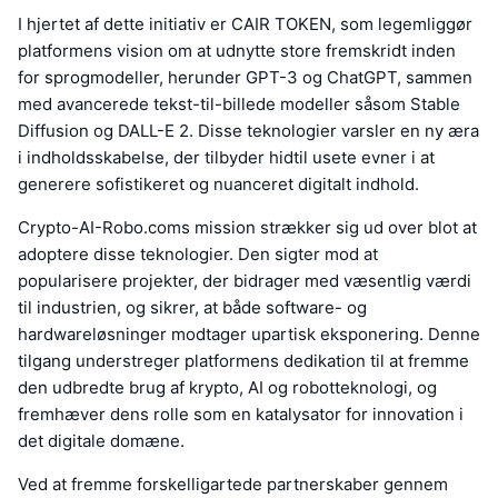
I hjertet af dette initiativ er CAIR TOKEN, som legemliggør
platformens vision om at udnytte store fremskridt inden
for sprogmodeller, herunder GPT-3 og ChatGPT, sammen
med avancerede tekst-til-billede modeller såsom Stable
Diffusion og DALL-E 2. Disse teknologier varsler en ny æra
i indholdsskabelse, der tilbyder hidtil usete evner i at
generere sofistikeret og nuanceret digitalt indhold.
Crypto-AI-Robo.coms mission strækker sig ud over blot at
adoptere disse teknologier. Den sigter mod at
popularisere projekter, der bidrager med væsentlig værdi
til industrien, og sikrer, at både software- og
hardwareløsninger modtager upartisk eksponering. Denne
tilgang understreger platformens dedikation til at fremme
den udbredte brug af krypto, AI og robotteknologi, og
fremhæver dens rolle som en katalysator for innovation i
det digitale domæne.
Ved at fremme forskelligartede partnerskaber gennem