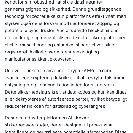
kendt for sin robusthed i at sikre dataintegritet,
gennemsigtighed og sikkerhed. Denne grundlæggende
teknologi forbedrer ikke kun platformens effektivitet, men
styrker også dens forsvar mod uautoriseret adgang og
potentielle cybertrusler. Ved at udnytte blockchainens
uforanderlige og decentraliserede natur sikrer platformen,
at alle transaktioner og dataudvekslinger bliver sikkert
registreret, hvilket giver et gennemsigtigt og
manipulationssikkert økosystem.
Ud over blockchain anvender Crypto-AI-Robo.com
avancerede krypteringsteknikker til at beskytte følsomme
oplysninger og kommunikation inden for sit netværk.
Dette sikkerhedslag sikrer, at data kodes og kun kan tilgås
eller dekrypteres af autoriserede parter, hvilket betydeligt
reducerer risikoen for databrud og cyberangreb.
Desuden udnytter platformen AI-drevne
sikkerhedsværktøjer, der er designet til proaktivt at
identificere og neutralisere potentielle sårbarheder. Disse