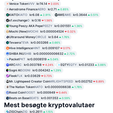
Venice Token
VVV
kr74.14
2.03%
Aerodrome Finance
AERO
kr2.71
0.85%
KAITO
KAITO
kr6.08
AWE
AWE
kr0.3644
2.91%
0.51%
o1.exchange
O
kr3.16
1.56%
Young Peezy AKA Pepe
PEEZY
kr0.001551
1.36%
Mochi (New)
MOCHI
kr0.000004524
0.32%
Ultraround Money
CIRCLE
kr3.64
1.76%
Tevaera
TEVA
kr0.003266
0.66%
Hive Intelligence
HINT
kr0.009107
0.17%
SHIBA INU
SHIB
kr0.000000006632
2.72%
Packet
PKT
kr0.0008519
5.04%
ARC
ARC
kr0.003788
EQTY
EQTY
kr0.01233
4.24%
3.88%
Sogni AI
SOGNI
kr0.004242
1.29%
Fleek
FLK
kr0.03629
0.73%
Mr. Lightspeed Creator Coin
MRLIGHTSPEED
kr0.002752
6.89%
The Nation Token
NATO
kr0.0000006638
1.78%
Roost Coin
ROOST
kr0.000949
0.44%
Beats on Base
BEATS
kr0.001353
0.59%
Mest besøgte kryptovalutaer
ZIGChain
ZIG
kr0.2611
1.15%