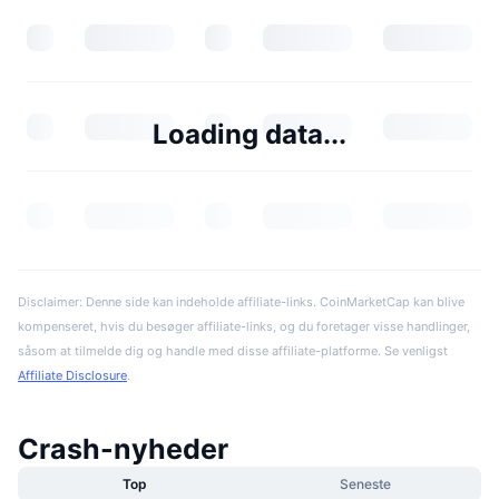
Loading data...
Disclaimer: Denne side kan indeholde affiliate-links. CoinMarketCap kan blive
kompenseret, hvis du besøger affiliate-links, og du foretager visse handlinger,
såsom at tilmelde dig og handle med disse affiliate-platforme. Se venligst
Affiliate Disclosure
.
Crash-nyheder
Top
Seneste