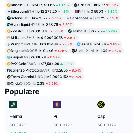
Bitcoin
BTC
kr417,331.66
XRP
XRP
kr6.77
0.65%
1.51%
Ethereum
ETH
kr12,279.20
Pi
PI
kr0.5903
1.51%
3.62%
Solana
SOL
kr473.77
Cardano
ADA
kr1.22
0.98%
3.18%
Hyperliquid
HYPE
kr358.76
3.30%
Zcash
ZEC
kr3,199.65
Heima
HEI
kr2.25
3.99%
95.24%
Shiba Inu
SHIB
kr0.00003058
3.51%
Pump.fun
PUMP
kr0.01486
Sui
SUI
kr4.36
9.03%
2.65%
Dogecoin
DOGE
kr0.446
Stellar
XLM
kr1.04
1.25%
3.82%
Kaspa
KAS
kr0.1678
0.53%
PAX Gold
PAXG
kr27,584.09
2.55%
Lorenzo Protocol
BANK
kr0.2855
8.54%
Terra Classic
LUNC
kr0.0003152
2.75%
Ondo
ONDO
kr2.39
3.59%
Populære
Heima
Pi
Cap
$0.3423
$0.09122
$0.03176
92.96%
3.73%
13.14%