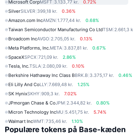
Microsoft Corp
MSFT
3.133,77 kr.
0.72%
Silver
SILVER
399,18 kr.
0.36%
Amazon.com Inc
AMZN
1.777,44 kr.
0.68%
Taiwan Semiconductor Manufacturing Co Ltd
TSM
2.661,3 k
Broadcom Inc
AVGO
2.705,05 kr.
0.13%
Meta Platforms, Inc.
META
3.837,81 kr.
0.67%
SpaceX
SPCX
721,09 kr.
2.86%
Tesla, Inc.
TSLA
2.080,09 kr.
0.10%
Berkshire Hathaway Inc Class B
BRK.B
3.375,17 kr.
0.46%
Eli Lilly And Co
LLY
7.669,48 kr.
1.25%
SK Hynix
SKHY
909,3 kr.
7.02%
JPmorgan Chase & Co
JPM
2.344,82 kr.
0.80%
Micron Technology Inc
MU
5.451,75 kr.
5.74%
Walmart Inc
WMT
735,46 kr.
1.10%
Populære tokens på Base-kæden