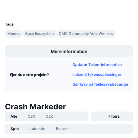
Kommende salg
Wallets
Finansieringsrenter
Lær og tjen
UCID
32019
Tags
Kalendere
Memes
Base Ecosystem
CMC Community Vote Winners
Boost
ICO-kalender
Mere information
Begivenhedskalender
Opdater Token-information
Indsend tokensoplåsninger
Ejer du dette projekt?
Gør krav på fællesskabsbadge
Crash Markeder
Alle
CEX
DEX
Filters
Spot
Løbende
Futures