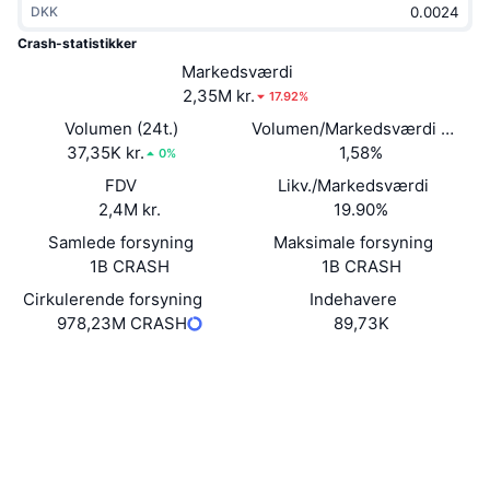
DKK
Populære
Krypto-ETF'er
Learn
CMC MCP
Crash-statistikker
Ny
Markedsværdi
Bitcoin ETF'er
x402
Nyheder
2,35M kr.
17.92%
Krypto
Ethereum ETF'er
Volumen (24t.)
Volumen/Markedsværdi (24 ti
Academy
37,35K kr.
1,58%
0%
Politik
FDV
Likv./Markedsværdi
Teknisk analyse
Undersøgelser
2,4M kr.
19.90%
Sport
Samlede forsyning
Maksimale forsyning
RSI
Videoer
1B CRASH
1B CRASH
Finans
MACD
Cirkulerende forsyning
Indehavere
Ordforklaring
978,23M CRASH
89,73K
Teknologi
Hjemmeside
Website
Derivativer
Kampagner
Sociale medier
NFT
Oversigt
Airdrops
Kontrakter
0x4dd9...5bc87f
basescan.org
Samlet NFT-statistikker
Explorers
Likvidationer
Diamant-belønninger