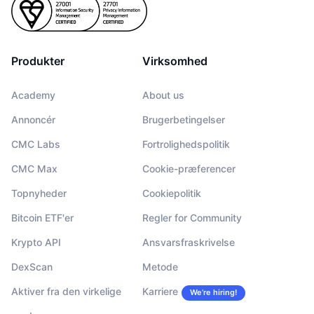
Produkter
Virksomhed
Academy
About us
Annoncér
Brugerbetingelser
CMC Labs
Fortrolighedspolitik
CMC Max
Cookie-præferencer
Topnyheder
Cookiepolitik
Bitcoin ETF'er
Regler for Community
Krypto API
Ansvarsfraskrivelse
DexScan
Metode
Aktiver fra den virkelige
Karriere
We’re hiring!