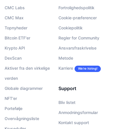
CMC Labs
Fortrolighedspolitik
CMC Max
Cookie-præferencer
Topnyheder
Cookiepolitik
Bitcoin ETF'er
Regler for Community
Krypto API
Ansvarsfraskrivelse
DexScan
Metode
Aktiver fra den virkelige
Karriere
We’re hiring!
verden
Support
Globale diagrammer
NFT'er
Bliv listet
Portefølje
Anmodningsformular
Overvågningsliste
Kontakt support
Kruseduller