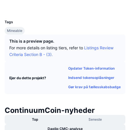
Tophandlere
Artikler
Indstrømninger/udstrømninger på børser
DEX API
Omregner
Explorers
www.ctmchain.com
Leaderboards
Spot
UCID
169
Stemning
Virksomhed
Nyhedsbrev
Indikatorer
Populære
Derivativer
Tags
Priser
Mineable
CMC Launch
Kommende
Kryptofrygt- og Kryptogrådighedsindeks.
This is a preview page.
Ressourcer
CMC Labs
Nylig tilføjet
Altcoin-sæsonindeks
For more details on listing tiers, refer to
Listings Review
Criteria Section B - (3).
CMC Max
Vindere & Tabere
Markedscyklusindikatorer
Dokumentation
Opdater Token-information
Topnyheder
Mest besøgte
Bitcoin-dominans
Indsend tokensoplåsninger
Ejer du dette projekt?
FAQ
Telegram-bot
Gør krav på fællesskabsbadge
Community-stemning
CoinMarketCap 20-indeks
AI-integrationer
Annoncér
Blockchain-rangering
CoinMarketCap 100-indeks
ContinuumCoin-nyheder
CMC Agent Hub
Top
Seneste
Forudsigelsesmarkeder
ETF-pengestrømme
Side-widgets
Markedsplads for færdigheder
Daglig CMC-analyse