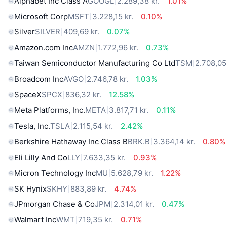
Alphabet Inc Class A
GOOGL
2.289,38 kr.
1.01%
Microsoft Corp
MSFT
3.228,15 kr.
0.10%
Silver
SILVER
409,69 kr.
0.07%
Amazon.com Inc
AMZN
1.772,96 kr.
0.73%
Taiwan Semiconductor Manufacturing Co Ltd
TSM
2.708,05 
Broadcom Inc
AVGO
2.746,78 kr.
1.03%
SpaceX
SPCX
836,32 kr.
12.58%
Meta Platforms, Inc.
META
3.817,71 kr.
0.11%
Tesla, Inc.
TSLA
2.115,54 kr.
2.42%
Berkshire Hathaway Inc Class B
BRK.B
3.364,14 kr.
0.80%
Eli Lilly And Co
LLY
7.633,35 kr.
0.93%
Micron Technology Inc
MU
5.628,79 kr.
1.22%
SK Hynix
SKHY
883,89 kr.
4.74%
JPmorgan Chase & Co
JPM
2.314,01 kr.
0.47%
Walmart Inc
WMT
719,35 kr.
0.71%