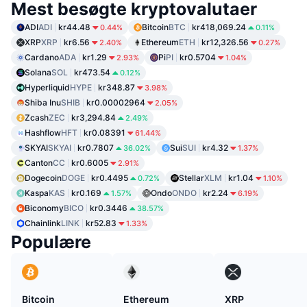
Mest besøgte kryptovalutaer
ADI
ADI
kr44.48
Bitcoin
BTC
kr418,069.24
0.44%
0.11%
XRP
XRP
kr6.56
Ethereum
ETH
kr12,326.56
2.40%
0.27%
Cardano
ADA
kr1.29
Pi
PI
kr0.5704
2.93%
1.04%
Solana
SOL
kr473.54
0.12%
Hyperliquid
HYPE
kr348.87
3.98%
Shiba Inu
SHIB
kr0.00002964
2.05%
Zcash
ZEC
kr3,294.84
2.49%
Hashflow
HFT
kr0.08391
61.44%
SKYAI
SKYAI
kr0.7807
Sui
SUI
kr4.32
36.02%
1.37%
Canton
CC
kr0.6005
2.91%
Dogecoin
DOGE
kr0.4495
Stellar
XLM
kr1.04
0.72%
1.10%
Kaspa
KAS
kr0.169
Ondo
ONDO
kr2.24
1.57%
6.19%
Biconomy
BICO
kr0.3446
38.57%
Chainlink
LINK
kr52.83
1.33%
Populære
Bitcoin
Ethereum
XRP