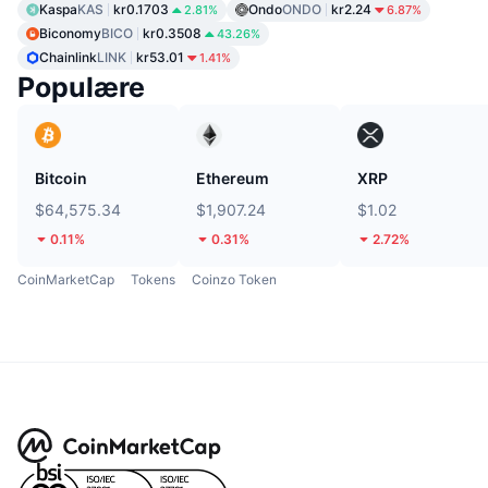
Kaspa
KAS
kr0.1703
Ondo
ONDO
kr2.24
2.81%
6.87%
Biconomy
BICO
kr0.3508
43.26%
Chainlink
LINK
kr53.01
1.41%
Populære
Bitcoin
Ethereum
XRP
$64,575.34
$1,907.24
$1.02
0.11%
0.31%
2.72%
CoinMarketCap
Tokens
Coinzo Token