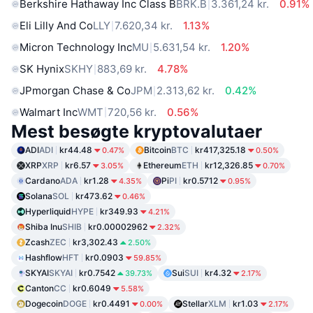
Berkshire Hathaway Inc Class B
BRK.B
3.361,24 kr.
0.91%
Eli Lilly And Co
LLY
7.620,34 kr.
1.13%
Micron Technology Inc
MU
5.631,54 kr.
1.20%
SK Hynix
SKHY
883,69 kr.
4.78%
JPmorgan Chase & Co
JPM
2.313,62 kr.
0.42%
Walmart Inc
WMT
720,56 kr.
0.56%
Mest besøgte kryptovalutaer
ADI
ADI
kr44.48
Bitcoin
BTC
kr417,325.18
0.47%
0.50%
XRP
XRP
kr6.57
Ethereum
ETH
kr12,326.85
3.05%
0.70%
Cardano
ADA
kr1.28
Pi
PI
kr0.5712
4.35%
0.95%
Solana
SOL
kr473.62
0.46%
Hyperliquid
HYPE
kr349.93
4.21%
Shiba Inu
SHIB
kr0.00002962
2.32%
Zcash
ZEC
kr3,302.43
2.50%
Hashflow
HFT
kr0.0903
59.85%
SKYAI
SKYAI
kr0.7542
Sui
SUI
kr4.32
39.73%
2.17%
Canton
CC
kr0.6049
5.58%
Dogecoin
DOGE
kr0.4491
Stellar
XLM
kr1.03
0.00%
2.17%