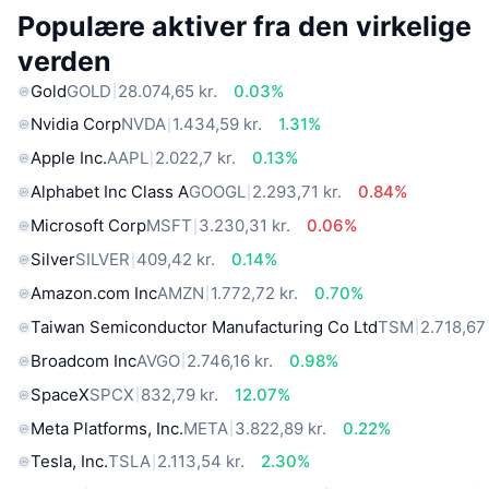
Populære aktiver fra den virkelige
verden
Gold
GOLD
28.074,65 kr.
0.03%
Nvidia Corp
NVDA
1.434,59 kr.
1.31%
Apple Inc.
AAPL
2.022,7 kr.
0.13%
Alphabet Inc Class A
GOOGL
2.293,71 kr.
0.84%
Microsoft Corp
MSFT
3.230,31 kr.
0.06%
Silver
SILVER
409,42 kr.
0.14%
Amazon.com Inc
AMZN
1.772,72 kr.
0.70%
Taiwan Semiconductor Manufacturing Co Ltd
TSM
2.718,67 
Broadcom Inc
AVGO
2.746,16 kr.
0.98%
SpaceX
SPCX
832,79 kr.
12.07%
Meta Platforms, Inc.
META
3.822,89 kr.
0.22%
Tesla, Inc.
TSLA
2.113,54 kr.
2.30%