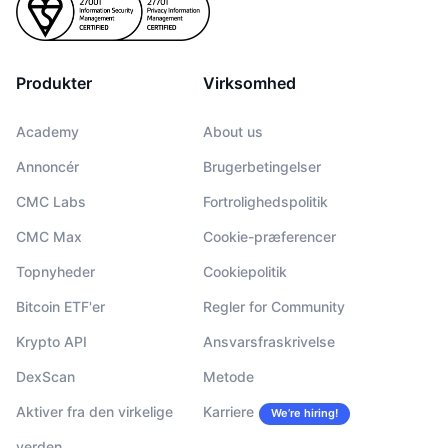
Produkter
Virksomhed
Academy
About us
Annoncér
Brugerbetingelser
CMC Labs
Fortrolighedspolitik
CMC Max
Cookie-præferencer
Topnyheder
Cookiepolitik
Bitcoin ETF'er
Regler for Community
Krypto API
Ansvarsfraskrivelse
DexScan
Metode
Aktiver fra den virkelige
Karriere
We’re hiring!
verden