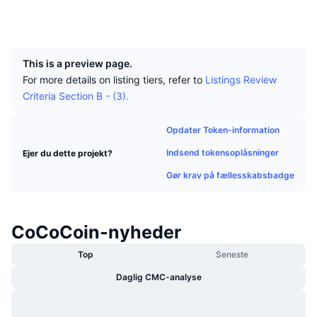
Tophandlere
Artikler
Indstrømninger/udstrømninger på børser
DEX API
Omregner
Explorers
www.coinexplorers.com
Leaderboards
Spot
UCID
526
Stemning
Virksomhed
Nyhedsbrev
Indikatorer
Populære
Derivativer
This is a preview page.
Priser
CMC Launch
For more details on listing tiers, refer to
Listings Review
Kommende
Kryptofrygt- og Kryptogrådighedsindeks.
Criteria Section B - (3).
Ressourcer
CMC Labs
Nylig tilføjet
Altcoin-sæsonindeks
Opdater Token-information
CMC Max
Vindere & Tabere
Markedscyklusindikatorer
Indsend tokensoplåsninger
Ejer du dette projekt?
Dokumentation
Gør krav på fællesskabsbadge
Topnyheder
Mest besøgte
Bitcoin-dominans
FAQ
Telegram-bot
Community-stemning
CoinMarketCap 20-indeks
CoCoCoin-nyheder
AI-integrationer
Annoncér
Blockchain-rangering
CoinMarketCap 100-indeks
Top
Seneste
CMC Agent Hub
Daglig CMC-analyse
Forudsigelsesmarkeder
ETF-pengestrømme
Side-widgets
Markedsplads for færdigheder