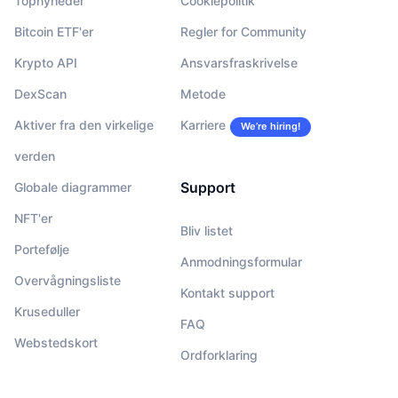
Topnyheder
Cookiepolitik
Bitcoin ETF'er
Regler for Community
Krypto API
Ansvarsfraskrivelse
DexScan
Metode
Aktiver fra den virkelige
Karriere
We’re hiring!
verden
Support
Globale diagrammer
NFT'er
Bliv listet
Portefølje
Anmodningsformular
Overvågningsliste
Kontakt support
Kruseduller
FAQ
Webstedskort
Ordforklaring