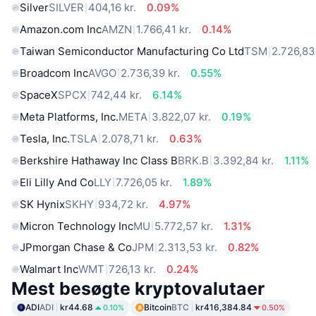
Silver
SILVER
404,16 kr.
0.09%
Amazon.com Inc
AMZN
1.766,41 kr.
0.14%
Taiwan Semiconductor Manufacturing Co Ltd
TSM
2.726,83 
Broadcom Inc
AVGO
2.736,39 kr.
0.55%
SpaceX
SPCX
742,44 kr.
6.14%
Meta Platforms, Inc.
META
3.822,07 kr.
0.19%
Tesla, Inc.
TSLA
2.078,71 kr.
0.63%
Berkshire Hathaway Inc Class B
BRK.B
3.392,84 kr.
1.11%
Eli Lilly And Co
LLY
7.726,05 kr.
1.89%
SK Hynix
SKHY
934,72 kr.
4.97%
Micron Technology Inc
MU
5.772,57 kr.
1.31%
JPmorgan Chase & Co
JPM
2.313,53 kr.
0.82%
Walmart Inc
WMT
726,13 kr.
0.24%
Mest besøgte kryptovalutaer
ADI
ADI
kr44.68
Bitcoin
BTC
kr416,384.84
0.10%
0.50%