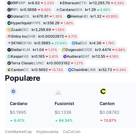
XRP
XRP
kr6.62
Ethereum
ETH
kr12,295.70
2.23%
0.33%
Pi
PI
kr0.5698
Cardano
ADA
kr1.29
6.00%
6.66%
Solana
SOL
kr470.91
Heima
HEI
kr1.32
1.35%
43.85%
Hyperliquid
HYPE
kr358.29
1.80%
Zcash
ZEC
kr3,259.69
1.55%
Shiba Inu
SHIB
kr0.00002972
4.71%
SKYAI
SKYAI
kr0.5985
Sui
SUI
kr4.36
25.64%
1.74%
Stellar
XLM
kr1.04
Dogecoin
DOGE
kr0.4474
1.21%
0.86%
Kaspa
KAS
kr0.165
Audiera
BEAT
kr12.55
2.61%
6.16%
Terra Classic
LUNC
kr0.0003162
1.27%
Canton
CC
kr0.5692
Chainlink
LINK
kr52.73
13.73%
0.34%
Populære
Cardano
Fusionist
Canton
$0.1995
$0.1336
$0.08782
6.41%
84.34%
13.87%
CoinMarketCap
Kryptovaluta
CoCoCoin