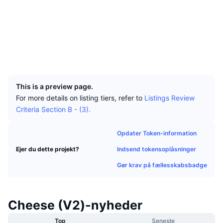
Tophandlere
Artikler
Indstrømninger/udstrømninger på børser
DEX API
Omregner
Sociale medier
Leaderboards
Spot
Kontrakter
0x08Ae...D42dee
Stemning
Virksomhed
Nyhedsbrev
Indikatorer
Populære
Derivativer
Explorers
bscscan.com
Wallets
Priser
CMC Launch
Kommende
Kryptofrygt- og Kryptogrådighedsindeks.
UCID
22558
Ressourcer
CMC Labs
Nylig tilføjet
Altcoin-sæsonindeks
This is a preview page.
For more details on listing tiers, refer to
Listings Review
CMC Max
Vindere & Tabere
Markedscyklusindikatorer
Criteria Section B - (3).
Dokumentation
Topnyheder
Mest besøgte
Bitcoin-dominans
Opdater Token-information
FAQ
Telegram-bot
Indsend tokensoplåsninger
Ejer du dette projekt?
Community-stemning
CoinMarketCap 20-indeks
Gør krav på fællesskabsbadge
AI-integrationer
Annoncér
Blockchain-rangering
CoinMarketCap 100-indeks
CMC Agent Hub
Cheese (V2)-nyheder
Forudsigelsesmarkeder
ETF-pengestrømme
Side-widgets
Markedsplads for færdigheder
Top
Seneste