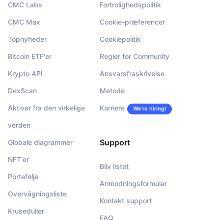
CMC Labs
Fortrolighedspolitik
CMC Max
Cookie-præferencer
Topnyheder
Cookiepolitik
Bitcoin ETF'er
Regler for Community
Krypto API
Ansvarsfraskrivelse
DexScan
Metode
Aktiver fra den virkelige
Karriere
We’re hiring!
verden
Support
Globale diagrammer
NFT'er
Bliv listet
Portefølje
Anmodningsformular
Overvågningsliste
Kontakt support
Kruseduller
FAQ