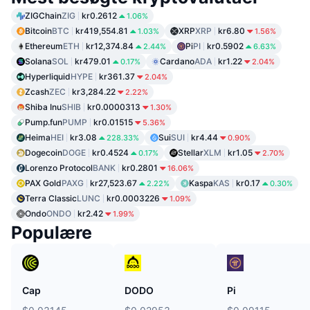
ZIGChain
ZIG
kr0.2612
1.06%
Bitcoin
BTC
kr419,554.81
XRP
XRP
kr6.80
1.03%
1.56%
Ethereum
ETH
kr12,374.84
Pi
PI
kr0.5902
2.44%
6.63%
Solana
SOL
kr479.01
Cardano
ADA
kr1.22
0.17%
2.04%
Hyperliquid
HYPE
kr361.37
2.04%
Zcash
ZEC
kr3,284.22
2.22%
Shiba Inu
SHIB
kr0.0000313
1.30%
Pump.fun
PUMP
kr0.01515
5.36%
Heima
HEI
kr3.08
Sui
SUI
kr4.44
228.33%
0.90%
Dogecoin
DOGE
kr0.4524
Stellar
XLM
kr1.05
0.17%
2.70%
Lorenzo Protocol
BANK
kr0.2801
16.06%
PAX Gold
PAXG
kr27,523.67
Kaspa
KAS
kr0.17
2.22%
0.30%
Terra Classic
LUNC
kr0.0003226
1.09%
Ondo
ONDO
kr2.42
1.99%
Populære
Cap
DODO
Pi