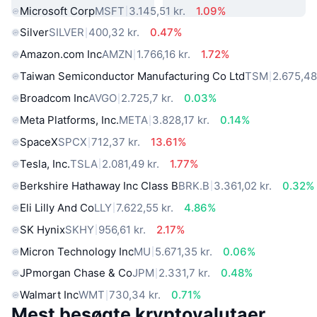
Microsoft Corp
MSFT
3.145,51 kr.
1.09%
Silver
SILVER
400,32 kr.
0.47%
Amazon.com Inc
AMZN
1.766,16 kr.
1.72%
Taiwan Semiconductor Manufacturing Co Ltd
TSM
2.675,48
Broadcom Inc
AVGO
2.725,7 kr.
0.03%
Meta Platforms, Inc.
META
3.828,17 kr.
0.14%
SpaceX
SPCX
712,37 kr.
13.61%
Tesla, Inc.
TSLA
2.081,49 kr.
1.77%
Berkshire Hathaway Inc Class B
BRK.B
3.361,02 kr.
0.32%
Eli Lilly And Co
LLY
7.622,55 kr.
4.86%
SK Hynix
SKHY
956,61 kr.
2.17%
Micron Technology Inc
MU
5.671,35 kr.
0.06%
JPmorgan Chase & Co
JPM
2.331,7 kr.
0.48%
Walmart Inc
WMT
730,34 kr.
0.71%
Mest besøgte kryptovalutaer