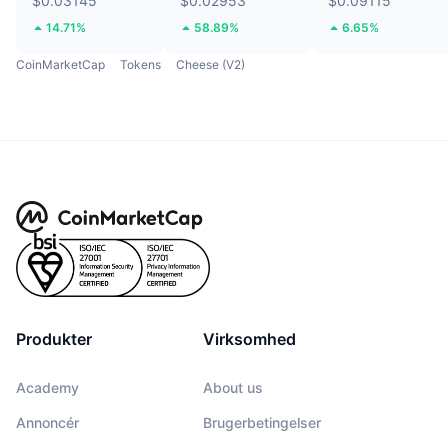
$0.03145
$0.02953
$0.09115
14.71%
58.89%
6.65%
CoinMarketCap
Tokens
Cheese (V2)
Produkter
Virksomhed
Academy
About us
Annoncér
Brugerbetingelser