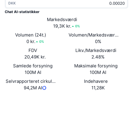
DKK
Populære
Krypto-ETF'er
Learn
CMC MCP
Chat AI-statistikker
Ny
Markedsværdi
Bitcoin ETF'er
x402
Nyheder
19,3K kr.
0%
Krypto
Ethereum ETF'er
Volumen (24t.)
Volumen/Markedsværdi (24 ti
Academy
0 kr.
0%
0%
Politik
FDV
Likv./Markedsværdi
Teknisk analyse
Undersøgelser
20,49K kr.
2.48%
Sport
Samlede forsyning
Maksimale forsyning
RSI
Videoer
100M AI
100M AI
Finans
MACD
Selvrapporteret cirkulerende forsyning
Indehavere
Ordforklaring
94,2M AI
11,28K
Teknologi
Hjemmeside
Website
Whitepaper
Derivativer
Kampagner
Sociale medier
NFT
Oversigt
Airdrops
0xa89b...ad7d80
Kontrakter
Samlet NFT-statistikker
Likvidationer
3.0
Diamant-belønninger
Bedømmelse (CertiK)