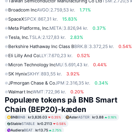
Taiwan Semiconductor Manufacturing Co Ltd
TSM
2.720,5 k
Broadcom Inc
AVGO
2.759,53 kr.
1.71%
SpaceX
SPCX
867,31 kr.
15.83%
Meta Platforms, Inc.
META
3.826,94 kr.
0.37%
Tesla, Inc.
TSLA
2.127,83 kr.
2.83%
Berkshire Hathaway Inc Class B
BRK.B
3.372,25 kr.
0.54%
Eli Lilly And Co
LLY
7.670,23 kr.
0.52%
Micron Technology Inc
MU
5.691,43 kr.
0.44%
SK Hynix
SKHY
893,55 kr.
3.92%
JPmorgan Chase & Co
JPM
2.316,35 kr.
0.34%
Walmart Inc
WMT
722,96 kr.
0.20%
Populære tokens på BNB Smart
Chain (BEP20)-kæden
BNB
BNB
kr3,826.03
Aster
ASTER
kr3.88
0.35%
0.16%
Stable
STABLE
kr0.2113
0.58%
Audiera
BEAT
kr13.75
2.75%