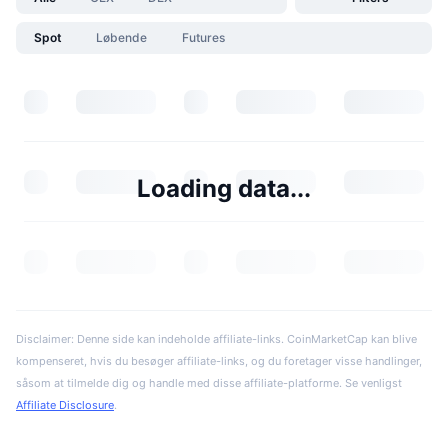
Spot
Løbende
Futures
Loading data...
Disclaimer: Denne side kan indeholde affiliate-links. CoinMarketCap kan blive
kompenseret, hvis du besøger affiliate-links, og du foretager visse handlinger,
såsom at tilmelde dig og handle med disse affiliate-platforme. Se venligst
Affiliate Disclosure
.