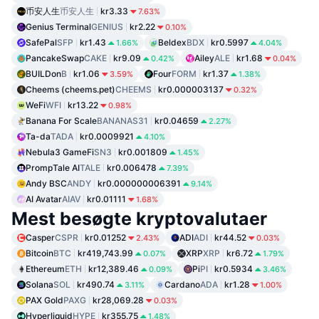
币安人生
币安人生
kr3.33
7.63%
Genius Terminal
GENIUS
kr2.22
0.10%
SafePal
SFP
kr1.43
Beldex
BDX
kr0.5997
1.66%
4.04%
PancakeSwap
CAKE
kr9.09
Ailey
ALE
kr1.68
0.42%
0.04%
BUILDon
B
kr1.06
Four
FORM
kr1.37
3.59%
1.38%
Cheems (cheems.pet)
CHEEMS
kr0.000003137
0.32%
WeFi
WFI
kr13.22
0.98%
Banana For Scale
BANANAS31
kr0.04659
2.27%
Ta-da
TADA
kr0.0009921
4.10%
Nebula3 GameFi
SN3
kr0.001809
1.45%
PrompTale AI
TALE
kr0.006478
7.39%
Andy BSC
ANDY
kr0.000000006391
9.14%
AI Avatar
AIAV
kr0.01111
1.68%
Mest besøgte kryptovalutaer
Casper
CSPR
kr0.01252
ADI
ADI
kr44.52
2.43%
0.03%
Bitcoin
BTC
kr419,743.99
XRP
XRP
kr6.72
0.07%
1.79%
Ethereum
ETH
kr12,389.46
Pi
PI
kr0.5934
0.09%
3.46%
Solana
SOL
kr490.74
Cardano
ADA
kr1.28
3.11%
1.00%
PAX Gold
PAXG
kr28,069.28
0.03%
Hyperliquid
HYPE
kr355.75
1.48%