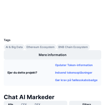
Audits
Kommende salg
Finansieringsrenter
Lær og tjen
bscscan.com
Explorers
Kalendere
Wallets
UCID
ICO-kalender
23955
Tags
Begivenhedskalender
AI & Big Data
Ethereum Ecosystem
BNB Chain Ecosystem
Mere information
Opdater Token-information
Indsend tokensoplåsninger
Ejer du dette projekt?
Gør krav på fællesskabsbadge
Chat AI Markeder
Alle
CEX
DEX
Filters