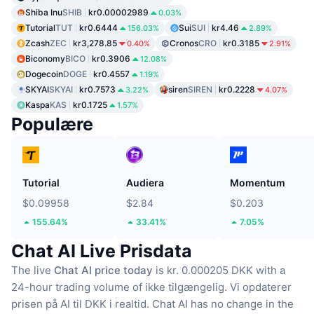
Shiba Inu
SHIB
kr0.00002989
0.03%
Tutorial
TUT
kr0.6444
Sui
SUI
kr4.46
156.03%
2.89%
Zcash
ZEC
kr3,278.85
Cronos
CRO
kr0.3185
0.40%
2.91%
Biconomy
BICO
kr0.3906
12.08%
Dogecoin
DOGE
kr0.4557
1.19%
SKYAI
SKYAI
kr0.7573
siren
SIREN
kr0.2228
3.22%
4.07%
Kaspa
KAS
kr0.1725
1.57%
Populære
Tutorial
Audiera
Momentum
$0.09958
$2.84
$0.203
155.64%
33.41%
7.05%
Chat AI Live Prisdata
The live
Chat AI price today
is kr. 0.000205 DKK with a
24-hour trading volume of ikke tilgængelig.
Vi opdaterer
prisen på AI til DKK i realtid.
Chat AI has no change in the