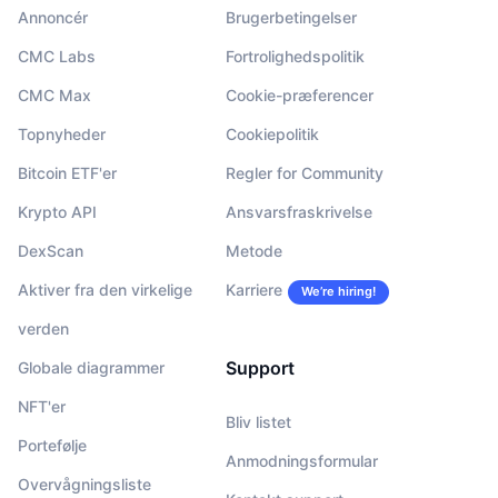
Annoncér
Brugerbetingelser
CMC Labs
Fortrolighedspolitik
CMC Max
Cookie-præferencer
Topnyheder
Cookiepolitik
Bitcoin ETF'er
Regler for Community
Krypto API
Ansvarsfraskrivelse
DexScan
Metode
Aktiver fra den virkelige
Karriere
We’re hiring!
verden
Support
Globale diagrammer
NFT'er
Bliv listet
Portefølje
Anmodningsformular
Overvågningsliste