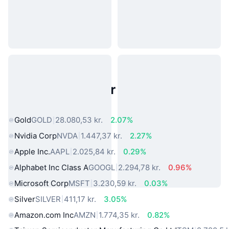
Populære aktiver fra den virkelige
verden
Gold
GOLD
28.080,53 kr.
2.07%
Nvidia Corp
NVDA
1.447,37 kr.
2.27%
Apple Inc.
AAPL
2.025,84 kr.
0.29%
Alphabet Inc Class A
GOOGL
2.294,78 kr.
0.96%
Microsoft Corp
MSFT
3.230,59 kr.
0.03%
Silver
SILVER
411,17 kr.
3.05%
Amazon.com Inc
AMZN
1.774,35 kr.
0.82%