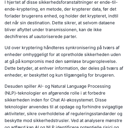
I hjertet af disse sikkerhedsforanstaltninger er ende-til-
ende-kryptering, en metode, der krypterer data, før det
forlader brugerens enhed, og holder det krypteret, indtil
det når sin destination. Dette sikrer, at selvom dataene
bliver aflyttet under transmissionen, kan de ikke
dechifreres af uautoriserede parter.
Ud over kryptering håndteres synkronisering på tværs af
enheder omhyggeligt for at opretholde sikkerheden uden
at gå på kompromis med den sømløse brugeroplevelse.
Dette betyder, at enhver information, der deles på tværs af
enheder, er beskyttet og kun tilgængelig for brugeren.
Desuden spiller AI- og Natural Language Processing
(NLP)-teknologier en afgørende rolle i at forbedre
sikkerheden inden for Chat AI-økosystemet. Disse
teknologier anvendes til at opdage og forhindre svigagtige
aktiviteter, sikre overholdelse af reguleringsstandarder og
beskytte mod sikkerhedstrusler. Ved at analysere mønstre
og adfærd kan AI og NLP identificere potentielle risici og