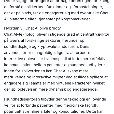
Det er vigtigt for brugere at foretage deres egen forskning
og forstå de sikkerhedsfunktioner og -foranstaltninger,
der er på plads, før de engagerer sig med eventuelle Chat
AI-platforme eller -tjenester på kryptomarkedet.
Hvordan vil Chat AI blive brugt?
Chat AI-teknologi bliver i stigende grad et centralt værktøj
på tværs af forskellige sektorer, herunder spil,
sundhedspleje og kryptovalutaindustrien. Dens
anvendelser er mangfoldige, lige fra at forbedre
interaktive oplevelser i videospil til at lette mere effektiv
kommunikation mellem patienter og sundhedsudbydere.
Inden for spilverdenen kan Chat AI skabe mere
medrivende og interaktive miljøer ved at tillade spillere at
engagere sig i samtaler med virtuelle karakterer, hvilket
gør spiloplevelsen mere dynamisk og engagerende.
I sundhedssektoren tilbyder denne teknologi en lovende
vej for at forbinde patienter med medicinske fagfolk,
potentielt strømline aftaler og konsultationer. Dette kan