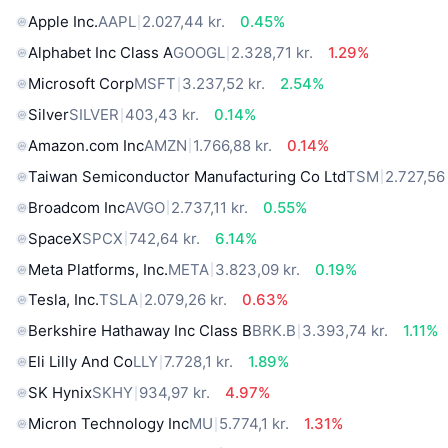
Apple Inc.
AAPL
2.027,44 kr.
0.45%
Alphabet Inc Class A
GOOGL
2.328,71 kr.
1.29%
Microsoft Corp
MSFT
3.237,52 kr.
2.54%
Silver
SILVER
403,43 kr.
0.14%
Amazon.com Inc
AMZN
1.766,88 kr.
0.14%
Taiwan Semiconductor Manufacturing Co Ltd
TSM
2.727,56 
Broadcom Inc
AVGO
2.737,11 kr.
0.55%
SpaceX
SPCX
742,64 kr.
6.14%
Meta Platforms, Inc.
META
3.823,09 kr.
0.19%
Tesla, Inc.
TSLA
2.079,26 kr.
0.63%
Berkshire Hathaway Inc Class B
BRK.B
3.393,74 kr.
1.11%
Eli Lilly And Co
LLY
7.728,1 kr.
1.89%
SK Hynix
SKHY
934,97 kr.
4.97%
Micron Technology Inc
MU
5.774,1 kr.
1.31%