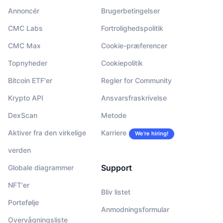
Annoncér
Brugerbetingelser
CMC Labs
Fortrolighedspolitik
CMC Max
Cookie-præferencer
Topnyheder
Cookiepolitik
Bitcoin ETF'er
Regler for Community
Krypto API
Ansvarsfraskrivelse
DexScan
Metode
Aktiver fra den virkelige
Karriere
We’re hiring!
verden
Support
Globale diagrammer
NFT'er
Bliv listet
Portefølje
Anmodningsformular
Overvågningsliste