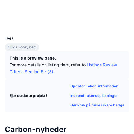
Tophandlere
Artikler
Indstrømninger/udstrømninger på børser
DEX API
Omregner
Sociale medier
Leaderboards
Spot
Kontrakter
zil1ha...h2t8zk
Stemning
Virksomhed
Nyhedsbrev
Indikatorer
Populære
Explorers
viewblock.io
Derivativer
UCID
13308
Priser
CMC Launch
Kommende
Kryptofrygt- og Kryptogrådighedsindeks.
Tags
Ressourcer
CMC Labs
Zilliqa Ecosystem
Nylig tilføjet
Altcoin-sæsonindeks
This is a preview page.
CMC Max
Vindere & Tabere
Markedscyklusindikatorer
For more details on listing tiers, refer to
Listings Review
Dokumentation
Criteria Section B - (3).
Topnyheder
Mest besøgte
Bitcoin-dominans
FAQ
Opdater Token-information
Telegram-bot
Community-stemning
CoinMarketCap 20-indeks
Indsend tokensoplåsninger
Ejer du dette projekt?
AI-integrationer
Annoncér
Gør krav på fællesskabsbadge
Blockchain-rangering
CoinMarketCap 100-indeks
CMC Agent Hub
Forudsigelsesmarkeder
ETF-pengestrømme
Side-widgets
Carbon-nyheder
Markedsplads for færdigheder