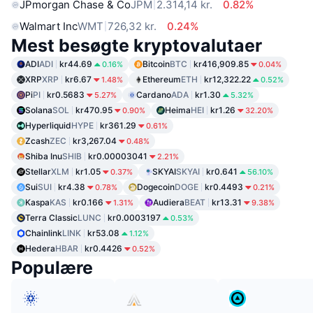
JPmorgan Chase & Co
JPM
2.314,14 kr.
0.82%
Walmart Inc
WMT
726,32 kr.
0.24%
Mest besøgte kryptovalutaer
ADI
ADI
kr44.69
Bitcoin
BTC
kr416,909.85
0.16%
0.04%
XRP
XRP
kr6.67
Ethereum
ETH
kr12,322.22
1.48%
0.52%
Pi
PI
kr0.5683
Cardano
ADA
kr1.30
5.27%
5.32%
Solana
SOL
kr470.95
Heima
HEI
kr1.26
0.90%
32.20%
Hyperliquid
HYPE
kr361.29
0.61%
Zcash
ZEC
kr3,267.04
0.48%
Shiba Inu
SHIB
kr0.00003041
2.21%
Stellar
XLM
kr1.05
SKYAI
SKYAI
kr0.641
0.37%
56.10%
Sui
SUI
kr4.38
Dogecoin
DOGE
kr0.4493
0.78%
0.21%
Kaspa
KAS
kr0.166
Audiera
BEAT
kr13.31
1.31%
9.38%
Terra Classic
LUNC
kr0.0003197
0.53%
Chainlink
LINK
kr53.08
1.12%
Hedera
HBAR
kr0.4426
0.52%
Populære