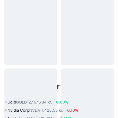
Populære aktiver fra den virkelige
verden
Gold
GOLD
27.676,84 kr.
0.00%
Nvidia Corp
NVDA
1.423,55 kr.
0.10%