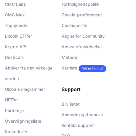
CMC Labs
Fortrolighedspolitik
CMC Max
Cookie-præferencer
Topnyheder
Cookiepolitik
Bitcoin ETF'er
Regler for Community
Krypto API
Ansvarsfraskrivelse
DexScan
Metode
Aktiver fra den virkelige
Karriere
We’re hiring!
verden
Support
Globale diagrammer
NFT'er
Bliv listet
Portefølje
Anmodningsformular
Overvågningsliste
Kontakt support
Kruseduller
FAQ