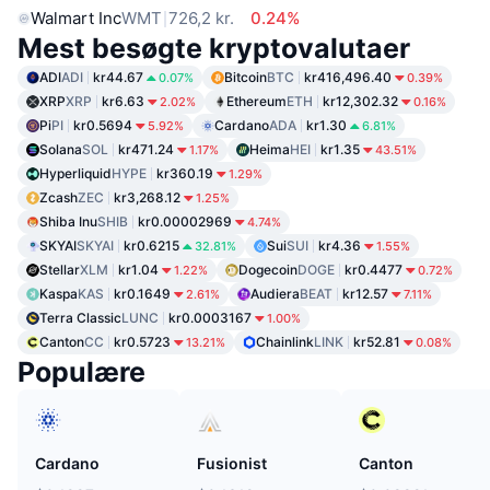
Walmart Inc
WMT
726,2 kr.
0.24%
Mest besøgte kryptovalutaer
ADI
ADI
kr44.67
Bitcoin
BTC
kr416,496.40
0.07%
0.39%
XRP
XRP
kr6.63
Ethereum
ETH
kr12,302.32
2.02%
0.16%
Pi
PI
kr0.5694
Cardano
ADA
kr1.30
5.92%
6.81%
Solana
SOL
kr471.24
Heima
HEI
kr1.35
1.17%
43.51%
Hyperliquid
HYPE
kr360.19
1.29%
Zcash
ZEC
kr3,268.12
1.25%
Shiba Inu
SHIB
kr0.00002969
4.74%
SKYAI
SKYAI
kr0.6215
Sui
SUI
kr4.36
32.81%
1.55%
Stellar
XLM
kr1.04
Dogecoin
DOGE
kr0.4477
1.22%
0.72%
Kaspa
KAS
kr0.1649
Audiera
BEAT
kr12.57
2.61%
7.11%
Terra Classic
LUNC
kr0.0003167
1.00%
Canton
CC
kr0.5723
Chainlink
LINK
kr52.81
13.21%
0.08%
Populære
Cardano
Fusionist
Canton