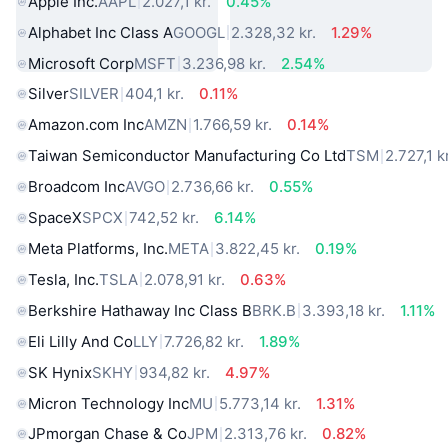
Apple Inc.
AAPL
2.027,1 kr.
0.45%
Alphabet Inc Class A
GOOGL
2.328,32 kr.
1.29%
Microsoft Corp
MSFT
3.236,98 kr.
2.54%
Silver
SILVER
404,1 kr.
0.11%
Amazon.com Inc
AMZN
1.766,59 kr.
0.14%
Taiwan Semiconductor Manufacturing Co Ltd
TSM
2.727,1 kr
Broadcom Inc
AVGO
2.736,66 kr.
0.55%
SpaceX
SPCX
742,52 kr.
6.14%
Meta Platforms, Inc.
META
3.822,45 kr.
0.19%
Tesla, Inc.
TSLA
2.078,91 kr.
0.63%
Berkshire Hathaway Inc Class B
BRK.B
3.393,18 kr.
1.11%
Eli Lilly And Co
LLY
7.726,82 kr.
1.89%
SK Hynix
SKHY
934,82 kr.
4.97%
Micron Technology Inc
MU
5.773,14 kr.
1.31%
JPmorgan Chase & Co
JPM
2.313,76 kr.
0.82%