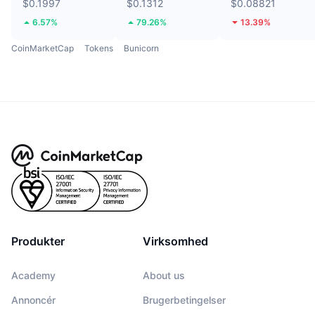
$0.1997
$0.1312
$0.08821
6.57%
79.26%
13.39%
CoinMarketCap
Tokens
Bunicorn
Produkter
Virksomhed
Academy
About us
Annoncér
Brugerbetingelser