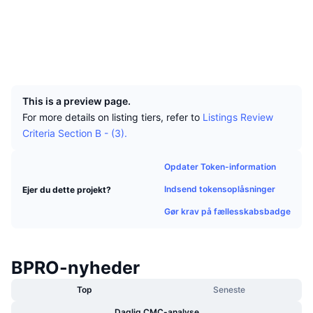
Tophandlere
Artikler
Hjemmeside
Indstrømninger/udstrømninger på børser
DEX API
Omregner
Leaderboards
Spot
Sociale medier
Stemning
Virksomhed
Nyhedsbrev
Indikatorer
Populære
Derivativer
Explorers
explorer.rsk.co
UCID
7605
Priser
CMC Launch
Kommende
Kryptofrygt- og Kryptogrådighedsindeks.
This is a preview page.
Ressourcer
CMC Labs
Nylig tilføjet
Altcoin-sæsonindeks
For more details on listing tiers, refer to
Listings Review
Criteria Section B - (3).
CMC Max
Vindere & Tabere
Markedscyklusindikatorer
Dokumentation
Opdater Token-information
Topnyheder
Mest besøgte
Bitcoin-dominans
Indsend tokensoplåsninger
Ejer du dette projekt?
FAQ
Telegram-bot
Gør krav på fællesskabsbadge
Community-stemning
CoinMarketCap 20-indeks
AI-integrationer
Annoncér
Blockchain-rangering
CoinMarketCap 100-indeks
BPRO-nyheder
CMC Agent Hub
Forudsigelsesmarkeder
Top
Seneste
ETF-pengestrømme
Side-widgets
Markedsplads for færdigheder
Daglig CMC-analyse