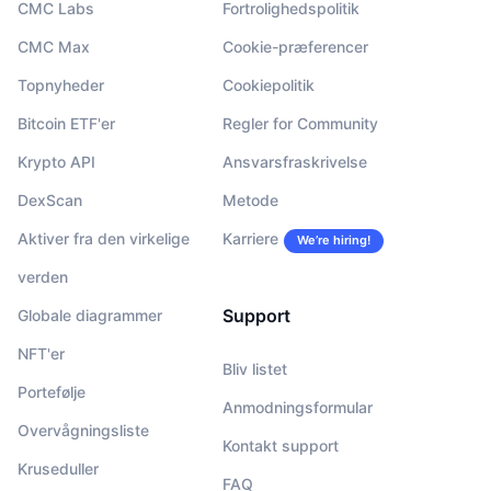
CMC Labs
Fortrolighedspolitik
CMC Max
Cookie-præferencer
Topnyheder
Cookiepolitik
Bitcoin ETF'er
Regler for Community
Krypto API
Ansvarsfraskrivelse
DexScan
Metode
Aktiver fra den virkelige
Karriere
We’re hiring!
verden
Support
Globale diagrammer
NFT'er
Bliv listet
Portefølje
Anmodningsformular
Overvågningsliste
Kontakt support
Kruseduller
FAQ