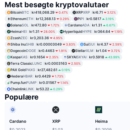
Mest besøgte kryptovalutaer
Bitcoin
BTC
kr418,068.29
XRP
XRP
kr6.71
0.47%
3.12%
Ethereum
ETH
kr12,368.13
Pi
PI
kr0.5817
0.29%
3.19%
Solana
SOL
kr472.80
Cardano
ADA
kr1.31
1.72%
6.67%
Heima
HEI
kr1.31
Hyperliquid
HYPE
kr364.64
28.00%
1.19%
Zcash
ZEC
kr3,203.36
4.95%
Shiba Inu
SHIB
kr0.00003049
Sui
SUI
kr4.37
3.83%
2.59%
Dogecoin
DOGE
kr0.4463
Stellar
XLM
kr1.04
1.91%
3.72%
Kaspa
KAS
kr0.1654
SKYAI
SKYAI
kr0.5918
2.35%
43.99%
Terra Classic
LUNC
kr0.0003163
2.50%
PAX Gold
PAXG
kr27,482.61
0.19%
Hedera
HBAR
kr0.4429
1.73%
Pump.fun
PUMP
kr0.01567
1.14%
Chainlink
LINK
kr53.22
0.29%
Populære
Cardano
XRP
Heima
$0.2023
$1.03
$0.2009