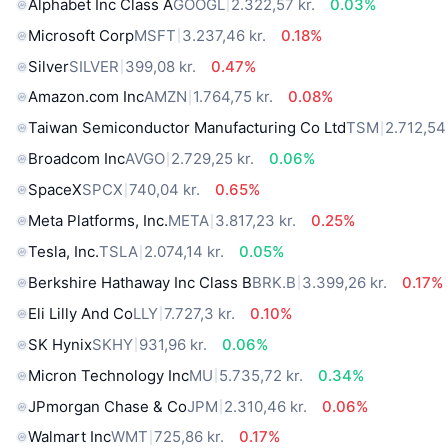
Alphabet Inc Class A
GOOGL
2.322,57 kr.
0.03%
Microsoft Corp
MSFT
3.237,46 kr.
0.18%
Silver
SILVER
399,08 kr.
0.47%
Amazon.com Inc
AMZN
1.764,75 kr.
0.08%
Taiwan Semiconductor Manufacturing Co Ltd
TSM
2.712,54 
Broadcom Inc
AVGO
2.729,25 kr.
0.06%
SpaceX
SPCX
740,04 kr.
0.65%
Meta Platforms, Inc.
META
3.817,23 kr.
0.25%
Tesla, Inc.
TSLA
2.074,14 kr.
0.05%
Berkshire Hathaway Inc Class B
BRK.B
3.399,26 kr.
0.17%
Eli Lilly And Co
LLY
7.727,3 kr.
0.10%
SK Hynix
SKHY
931,96 kr.
0.06%
Micron Technology Inc
MU
5.735,72 kr.
0.34%
JPmorgan Chase & Co
JPM
2.310,46 kr.
0.06%
Walmart Inc
WMT
725,86 kr.
0.17%