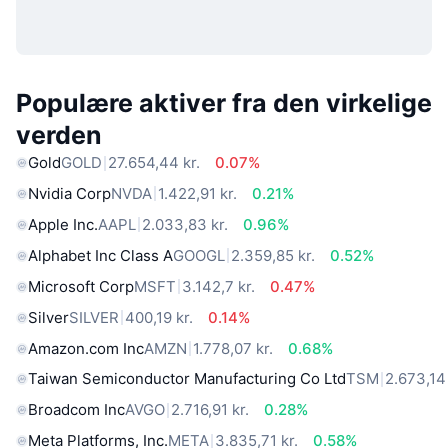
Populære aktiver fra den virkelige
verden
Gold
GOLD
27.654,44 kr.
0.07%
Nvidia Corp
NVDA
1.422,91 kr.
0.21%
Apple Inc.
AAPL
2.033,83 kr.
0.96%
Alphabet Inc Class A
GOOGL
2.359,85 kr.
0.52%
Microsoft Corp
MSFT
3.142,7 kr.
0.47%
Silver
SILVER
400,19 kr.
0.14%
Amazon.com Inc
AMZN
1.778,07 kr.
0.68%
Taiwan Semiconductor Manufacturing Co Ltd
TSM
2.673,14 
Broadcom Inc
AVGO
2.716,91 kr.
0.28%
Meta Platforms, Inc.
META
3.835,71 kr.
0.58%