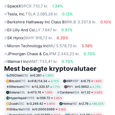
SpaceX
SPCX
710,7 kr.
1.34%
Tesla, Inc.
TSLA
2.085,26 kr.
0.12%
Berkshire Hathaway Inc Class B
BRK.B
3.357,6 kr.
0.10%
Eli Lilly And Co
LLY
7.647 kr.
0.91%
SK Hynix
SKHY
916,72 kr.
6.29%
Micron Technology Inc
MU
5.578,75 kr.
3.58%
JPmorgan Chase & Co
JPM
2.343,23 kr.
0.70%
Walmart Inc
WMT
733,41 kr.
0.79%
Mest besøgte kryptovalutaer
ZIGChain
ZIG
kr0.261
1.38%
Bitcoin
BTC
kr418,114.34
XRP
XRP
kr6.75
0.72%
1.83%
Ethereum
ETH
kr12,320.57
Pi
PI
kr0.5902
1.71%
2.73%
Solana
SOL
kr473.74
Cardano
ADA
kr1.22
1.09%
3.56%
Hyperliquid
HYPE
kr359.72
2.65%
Zcash
ZEC
kr3,249.42
Heima
HEI
kr2.76
2.85%
146.32%
Shiba Inu
SHIB
kr0.00003069
3.16%
Pump.fun
PUMP
kr0.01495
Sui
SUI
kr4.35