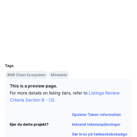
Tophandlere
Artikler
Indstrømninger/udstrømninger på børser
DEX API
Omregner
Leaderboards
Spot
Sociale medier
Stemning
Virksomhed
Nyhedsbrev
Indikatorer
Populære
Derivativer
Kontrakter
0x4496...785aef
bscscan.com
Priser
CMC Launch
Explorers
Kommende
Kryptofrygt- og Kryptogrådighedsindeks.
Wallets
Ressourcer
CMC Labs
Nylig tilføjet
Altcoin-sæsonindeks
UCID
3907
CMC Max
Vindere & Tabere
Markedscyklusindikatorer
Tags
Dokumentation
BNB Chain Ecosystem
Mineable
Topnyheder
Mest besøgte
Bitcoin-dominans
FAQ
This is a preview page.
Telegram-bot
For more details on listing tiers, refer to
Listings Review
Community-stemning
CoinMarketCap 20-indeks
Criteria Section B - (3).
AI-integrationer
Annoncér
Blockchain-rangering
CoinMarketCap 100-indeks
Opdater Token-information
CMC Agent Hub
Indsend tokensoplåsninger
Ejer du dette projekt?
Forudsigelsesmarkeder
ETF-pengestrømme
Side-widgets
Markedsplads for færdigheder
Gør krav på fællesskabsbadge