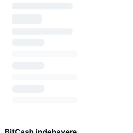
BitCash indehavere