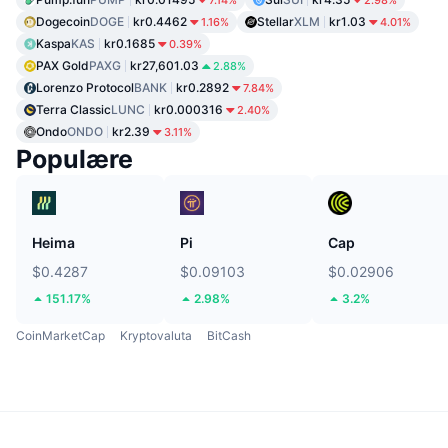
7.14%
2.98%
Dogecoin
DOGE
kr0.4462
Stellar
XLM
kr1.03
1.16%
4.01%
Kaspa
KAS
kr0.1685
0.39%
PAX Gold
PAXG
kr27,601.03
2.88%
Lorenzo Protocol
BANK
kr0.2892
7.84%
Terra Classic
LUNC
kr0.000316
2.40%
Ondo
ONDO
kr2.39
3.11%
Populære
Heima
Pi
Cap
$0.4287
$0.09103
$0.02906
151.17%
2.98%
3.2%
CoinMarketCap
Kryptovaluta
BitCash