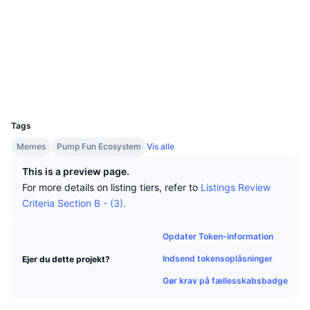
Tophandlere
Artikler
Indstrømninger/udstrømninger på børser
DEX API
Omregner
Sociale medier
Leaderboards
Spot
Kontrakter
8U5SJf...cBpump
Stemning
Virksomhed
Nyhedsbrev
Indikatorer
Populære
Explorers
solscan.io
Derivativer
Priser
Wallets
CMC Launch
Kommende
Kryptofrygt- og Kryptogrådighedsindeks.
UCID
Ressourcer
35546
CMC Labs
Nylig tilføjet
Altcoin-sæsonindeks
Tags
CMC Max
Vindere & Tabere
Markedscyklusindikatorer
Memes
Pump Fun Ecosystem
Vis alle
Dokumentation
This is a preview page.
Topnyheder
Mest besøgte
Bitcoin-dominans
For more details on listing tiers, refer to
Listings Review
FAQ
Criteria Section B - (3).
Telegram-bot
Community-stemning
CoinMarketCap 20-indeks
AI-integrationer
Opdater Token-information
Annoncér
Blockchain-rangering
CoinMarketCap 100-indeks
Indsend tokensoplåsninger
Ejer du dette projekt?
CMC Agent Hub
Gør krav på fællesskabsbadge
Forudsigelsesmarkeder
ETF-pengestrømme
Side-widgets
Markedsplads for færdigheder