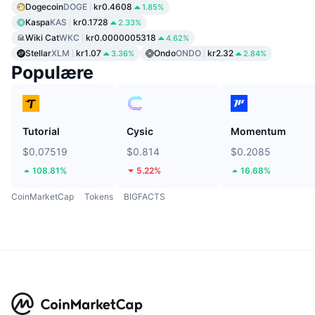
Dogecoin
DOGE
kr0.4608
1.85%
Kaspa
KAS
kr0.1728
2.33%
Wiki Cat
WKC
kr0.0000005318
4.62%
Stellar
XLM
kr1.07
Ondo
ONDO
kr2.32
3.36%
2.84%
Populære
Tutorial
Cysic
Momentum
$0.07519
$0.814
$0.2085
108.81%
5.22%
16.68%
CoinMarketCap
Tokens
BIGFACTS