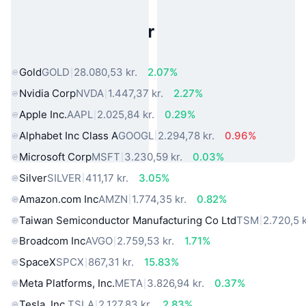
Populære aktiver fra den virkelige
verden
Gold
GOLD
28.080,53 kr.
2.07%
Nvidia Corp
NVDA
1.447,37 kr.
2.27%
Apple Inc.
AAPL
2.025,84 kr.
0.29%
Alphabet Inc Class A
GOOGL
2.294,78 kr.
0.96%
Microsoft Corp
MSFT
3.230,59 kr.
0.03%
Silver
SILVER
411,17 kr.
3.05%
Amazon.com Inc
AMZN
1.774,35 kr.
0.82%
Taiwan Semiconductor Manufacturing Co Ltd
TSM
2.720,5 k
Broadcom Inc
AVGO
2.759,53 kr.
1.71%
SpaceX
SPCX
867,31 kr.
15.83%
Meta Platforms, Inc.
META
3.826,94 kr.
0.37%
Tesla, Inc.
TSLA
2.127,83 kr.
2.83%