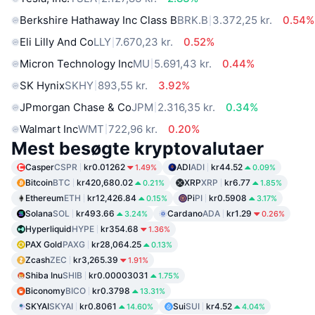
Berkshire Hathaway Inc Class B
BRK.B
3.372,25 kr.
0.54%
Eli Lilly And Co
LLY
7.670,23 kr.
0.52%
Micron Technology Inc
MU
5.691,43 kr.
0.44%
SK Hynix
SKHY
893,55 kr.
3.92%
JPmorgan Chase & Co
JPM
2.316,35 kr.
0.34%
Walmart Inc
WMT
722,96 kr.
0.20%
Mest besøgte kryptovalutaer
Casper
CSPR
kr0.01262
ADI
ADI
kr44.52
1.49%
0.09%
Bitcoin
BTC
kr420,680.02
XRP
XRP
kr6.77
0.21%
1.85%
Ethereum
ETH
kr12,426.84
Pi
PI
kr0.5908
0.15%
3.17%
Solana
SOL
kr493.66
Cardano
ADA
kr1.29
3.24%
0.26%
Hyperliquid
HYPE
kr354.68
1.36%
PAX Gold
PAXG
kr28,064.25
0.13%
Zcash
ZEC
kr3,265.39
1.91%
Shiba Inu
SHIB
kr0.00003031
1.75%
Biconomy
BICO
kr0.3798
13.31%
SKYAI
SKYAI
kr0.8061
Sui
SUI
kr4.52
14.60%
4.04%