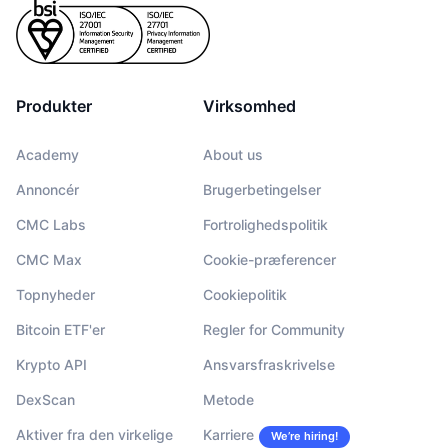
Produkter
Virksomhed
Academy
About us
Annoncér
Brugerbetingelser
CMC Labs
Fortrolighedspolitik
CMC Max
Cookie-præferencer
Topnyheder
Cookiepolitik
Bitcoin ETF'er
Regler for Community
Krypto API
Ansvarsfraskrivelse
DexScan
Metode
Aktiver fra den virkelige
Karriere
We’re hiring!