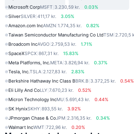
Microsoft Corp
MSFT
3.230,59 kr.
0.03%
Silver
SILVER
411,17 kr.
3.05%
Amazon.com Inc
AMZN
1.774,35 kr.
0.82%
Taiwan Semiconductor Manufacturing Co Ltd
TSM
2.720,5 k
Broadcom Inc
AVGO
2.759,53 kr.
1.71%
SpaceX
SPCX
867,31 kr.
15.83%
Meta Platforms, Inc.
META
3.826,94 kr.
0.37%
Tesla, Inc.
TSLA
2.127,83 kr.
2.83%
Berkshire Hathaway Inc Class B
BRK.B
3.372,25 kr.
0.54%
Eli Lilly And Co
LLY
7.670,23 kr.
0.52%
Micron Technology Inc
MU
5.691,43 kr.
0.44%
SK Hynix
SKHY
893,55 kr.
3.92%
JPmorgan Chase & Co
JPM
2.316,35 kr.
0.34%
Walmart Inc
WMT
722,96 kr.
0.20%