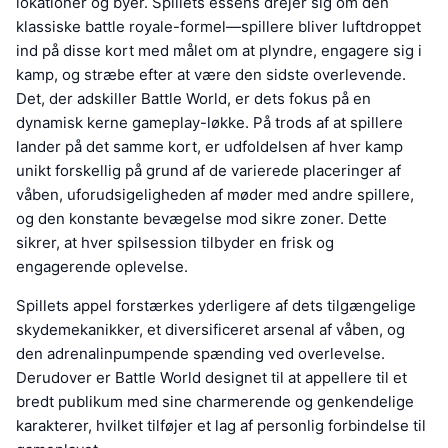
lokationer og byer. Spillets essens drejer sig om den
klassiske battle royale-formel—spillere bliver luftdroppet
ind på disse kort med målet om at plyndre, engagere sig i
kamp, og stræbe efter at være den sidste overlevende.
Det, der adskiller Battle World, er dets fokus på en
dynamisk kerne gameplay-løkke. På trods af at spillere
lander på det samme kort, er udfoldelsen af hver kamp
unikt forskellig på grund af de varierede placeringer af
våben, uforudsigeligheden af møder med andre spillere,
og den konstante bevægelse mod sikre zoner. Dette
sikrer, at hver spilsession tilbyder en frisk og
engagerende oplevelse.
Spillets appel forstærkes yderligere af dets tilgængelige
skydemekanikker, et diversificeret arsenal af våben, og
den adrenalinpumpende spænding ved overlevelse.
Derudover er Battle World designet til at appellere til et
bredt publikum med sine charmerende og genkendelige
karakterer, hvilket tilføjer et lag af personlig forbindelse til