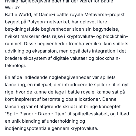
Hvilke nøglebegivenheder har der været for Battle
World?
Battle World, et GameFi battle royale Metaverse-projekt
bygget på Polygon-netværket, har oplevet flere
betydningsfulde begivenheder siden sin begyndelse,
hvilket markerer dets rejse i kryptovaluta- og blockchain-
rummet. Disse begivenheder fremhæver ikke kun spillets
udvikling og ekspansion, men også dets integration i det
bredere økosystem af digitale valutaer og blockchain-
teknologi.
En af de indledende nøglebegivenheder var spillets
lancering, en milepæl, der introducerede spillere til et nyt
rige, hvor de kunne deltage i battle royale-kampe sat på
kort inspireret af berømte globale lokationer. Denne
lancering var et afgørende skridt i at bringe konceptet
"Spil - Plyndr - Dræb - Tjen" til spilfællesskabet, og tilbød
en unik blanding af underholdning og
indtjeningspotentiale gennem kryptovaluta.