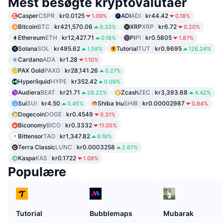
Mest besøgte kryptovalutaer
Casper
CSPR
kr0.0125
ADI
ADI
kr44.42
1.09%
0.18%
Bitcoin
BTC
kr421,570.06
XRP
XRP
kr6.72
0.33%
0.20%
Ethereum
ETH
kr12,427.71
Pi
PI
kr0.5805
0.18%
1.87%
Solana
SOL
kr495.62
Tutorial
TUT
kr0.9695
1.58%
126.24%
Cardano
ADA
kr1.28
1.10%
PAX Gold
PAXG
kr28,141.26
0.27%
Hyperliquid
HYPE
kr352.42
0.09%
Audiera
BEAT
kr21.71
Zcash
ZEC
kr3,393.68
28.22%
4.42%
Sui
SUI
kr4.50
Shiba Inu
SHIB
kr0.00002987
0.45%
0.84%
Dogecoin
DOGE
kr0.4549
0.31%
Biconomy
BICO
kr0.3332
11.05%
Bittensor
TAO
kr1,347.82
6.19%
Terra Classic
LUNC
kr0.0003258
2.67%
Kaspa
KAS
kr0.1722
1.09%
Populære
Tutorial
Bubblemaps
Mubarak