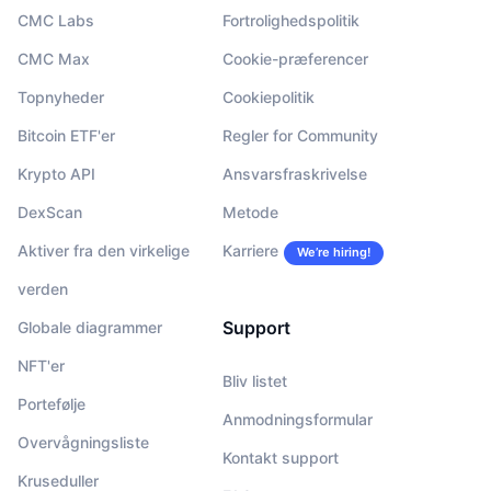
CMC Labs
Fortrolighedspolitik
CMC Max
Cookie-præferencer
Topnyheder
Cookiepolitik
Bitcoin ETF'er
Regler for Community
Krypto API
Ansvarsfraskrivelse
DexScan
Metode
Aktiver fra den virkelige
Karriere
We’re hiring!
verden
Support
Globale diagrammer
NFT'er
Bliv listet
Portefølje
Anmodningsformular
Overvågningsliste
Kontakt support
Kruseduller