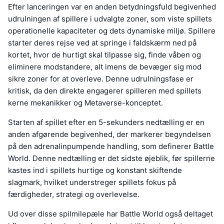
Efter lanceringen var en anden betydningsfuld begivenhed
udrulningen af spillere i udvalgte zoner, som viste spillets
operationelle kapaciteter og dets dynamiske miljø. Spillere
starter deres rejse ved at springe i faldskærm ned på
kortet, hvor de hurtigt skal tilpasse sig, finde våben og
eliminere modstandere, alt imens de bevæger sig mod
sikre zoner for at overleve. Denne udrulningsfase er
kritisk, da den direkte engagerer spilleren med spillets
kerne mekanikker og Metaverse-konceptet.
Starten af spillet efter en 5-sekunders nedtælling er en
anden afgørende begivenhed, der markerer begyndelsen
på den adrenalinpumpende handling, som definerer Battle
World. Denne nedtælling er det sidste øjeblik, før spillerne
kastes ind i spillets hurtige og konstant skiftende
slagmark, hvilket understreger spillets fokus på
færdigheder, strategi og overlevelse.
Ud over disse spilmilepæle har Battle World også deltaget