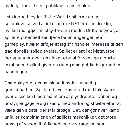
nydeligt for et bredt publikum, uanset alder.
I sin kerne tilbyder Battle World spillerne en unik
spiloplevelse ved at inkorporere NFT'er i sin struktur,
hvilket muliggør en play-to-earn model. Dette betyder, at
spillere potentielt kan tjene belønninger gennem
gameplay, hvilket tilføjer et lag af finansiel interesse til den
traditionelle spiloplevelse. Spillet er sat i et Metaverse,
der spænder over kort inspireret af forskellige globale
lokationer, hvilket giver en rig og mangfoldig baggrund for
handlingen.
Gameplayet er dynamisk og tilbyder uendelig
genspilbarhed. Spillere bliver kastet ud med faldskærm
over disse kort med målet om at plyndre efter våben og
udstyr, engagere sig i kamp med andre og stræbe efter at
være den sidste, der står tilbage. Det, der gør hver kamp
unik, er kombinationen af spillets mekanikker, det store
udvalg af våben til rådighed, og de strategier, som