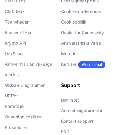
CMC Labs
Fortrolighedspolitik
CMC Max
Cookie-præferencer
Topnyheder
Cookiepolitik
Bitcoin ETF'er
Regler for Community
Krypto API
Ansvarsfraskrivelse
DexScan
Metode
Aktiver fra den virkelige
Karriere
We’re hiring!
verden
Support
Globale diagrammer
NFT'er
Bliv listet
Portefølje
Anmodningsformular
Overvågningsliste
Kontakt support
Kruseduller
FAQ