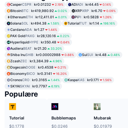
Casper
CSPR
kr0.01232
ADI
ADI
kr44.45
2.19%
0.14%
Bitcoin
BTC
kr419,980.92
XRP
XRP
kr6.70
0.02%
0.09%
Ethereum
ETH
kr12,411.01
Pi
PI
kr0.5828
0.01%
1.26%
Solana
SOL
kr494.38
Tutorial
TUT
kr1.14
1.58%
198.16%
Cardano
ADA
kr1.27
1.44%
PAX Gold
PAXG
kr28,120.16
0.22%
Hyperliquid
HYPE
kr350.48
0.64%
Audiera
BEAT
kr21.20
33.20%
Shiba Inu
SHIB
kr0.00002988
Sui
SUI
kr4.48
0.88%
0.48%
Zcash
ZEC
kr3,384.39
4.96%
Dogecoin
DOGE
kr0.4538
0.21%
Biconomy
BICO
kr0.3141
16.20%
Cronos
CRO
kr0.3165
Kaspa
KAS
kr0.171
1.44%
1.56%
SKYAI
SKYAI
kr0.7797
6.19%
Populære
Tutorial
Bubblemaps
Mubarak
$0.1778
$0.0246
$0.01979