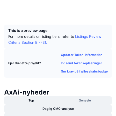
Tophandlere
Artikler
Indstrømninger/udstrømninger på børser
DEX API
Omregner
Sociale medier
Leaderboards
Spot
Explorers
wavesexplorer.com
Stemning
Virksomhed
Nyhedsbrev
UCID
Indikatorer
Populære
Derivativer
4626
Priser
CMC Launch
Kommende
Kryptofrygt- og Kryptogrådighedsindeks.
This is a preview page.
For more details on listing tiers, refer to
Listings Review
Ressourcer
CMC Labs
Nylig tilføjet
Criteria Section B - (3).
Altcoin-sæsonindeks
CMC Max
Vindere & Tabere
Markedscyklusindikatorer
Opdater Token-information
Dokumentation
Indsend tokensoplåsninger
Ejer du dette projekt?
Topnyheder
Mest besøgte
Bitcoin-dominans
FAQ
Gør krav på fællesskabsbadge
Telegram-bot
Community-stemning
CoinMarketCap 20-indeks
AI-integrationer
Annoncér
AxAi-nyheder
Blockchain-rangering
CoinMarketCap 100-indeks
CMC Agent Hub
Top
Seneste
Forudsigelsesmarkeder
ETF-pengestrømme
Side-widgets
Daglig CMC-analyse
Markedsplads for færdigheder