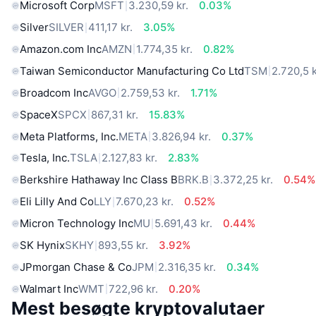
Microsoft Corp
MSFT
3.230,59 kr.
0.03%
Silver
SILVER
411,17 kr.
3.05%
Amazon.com Inc
AMZN
1.774,35 kr.
0.82%
Taiwan Semiconductor Manufacturing Co Ltd
TSM
2.720,5 k
Broadcom Inc
AVGO
2.759,53 kr.
1.71%
SpaceX
SPCX
867,31 kr.
15.83%
Meta Platforms, Inc.
META
3.826,94 kr.
0.37%
Tesla, Inc.
TSLA
2.127,83 kr.
2.83%
Berkshire Hathaway Inc Class B
BRK.B
3.372,25 kr.
0.54%
Eli Lilly And Co
LLY
7.670,23 kr.
0.52%
Micron Technology Inc
MU
5.691,43 kr.
0.44%
SK Hynix
SKHY
893,55 kr.
3.92%
JPmorgan Chase & Co
JPM
2.316,35 kr.
0.34%
Walmart Inc
WMT
722,96 kr.
0.20%
Mest besøgte kryptovalutaer