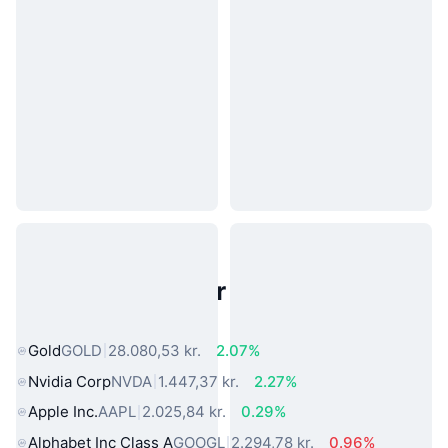
Populære aktiver fra den virkelige
verden
Gold
GOLD
28.080,53 kr.
2.07%
Nvidia Corp
NVDA
1.447,37 kr.
2.27%
Apple Inc.
AAPL
2.025,84 kr.
0.29%
Alphabet Inc Class A
GOOGL
2.294,78 kr.
0.96%