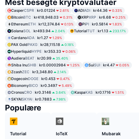
Mest besøgte kryptovalutaer
Casper
CSPR
kr0.01224
ADI
ADI
kr44.36
2.61%
0.33%
Bitcoin
BTC
kr418,948.03
XRP
XRP
kr6.68
0.31%
0.25%
Ethereum
ETH
kr12,374.84
Pi
PI
kr0.5814
0.13%
1.83%
Solana
SOL
kr493.94
Tutorial
TUT
kr1.13
2.04%
233.17%
Cardano
ADA
kr1.27
1.29%
PAX Gold
PAXG
kr28,115.18
0.18%
Hyperliquid
HYPE
kr353.33
0.06%
Audiera
BEAT
kr20.99
35.40%
Shiba Inu
SHIB
kr0.00002984
Sui
SUI
kr4.47
1.25%
0.05%
Zcash
ZEC
kr3,348.80
2.14%
Dogecoin
DOGE
kr0.453
0.47%
Biconomy
BICO
kr0.3497
5.49%
Cronos
CRO
kr0.3146
Kaspa
KAS
kr0.1716
3.64%
1.51%
SKYAI
SKYAI
kr0.7883
7.98%
Populære
Tutorial
IoTeX
Mubarak