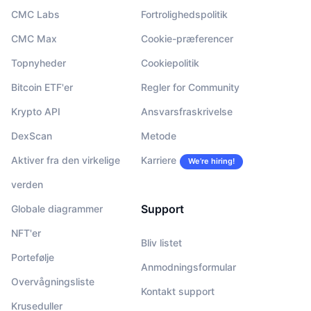
CMC Labs
Fortrolighedspolitik
CMC Max
Cookie-præferencer
Topnyheder
Cookiepolitik
Bitcoin ETF'er
Regler for Community
Krypto API
Ansvarsfraskrivelse
DexScan
Metode
Aktiver fra den virkelige
Karriere
We’re hiring!
verden
Support
Globale diagrammer
NFT'er
Bliv listet
Portefølje
Anmodningsformular
Overvågningsliste
Kontakt support
Kruseduller