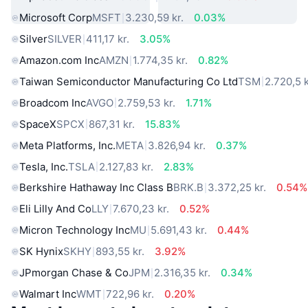
Microsoft Corp
MSFT
3.230,59 kr.
0.03%
Silver
SILVER
411,17 kr.
3.05%
Amazon.com Inc
AMZN
1.774,35 kr.
0.82%
Taiwan Semiconductor Manufacturing Co Ltd
TSM
2.720,5 k
Broadcom Inc
AVGO
2.759,53 kr.
1.71%
SpaceX
SPCX
867,31 kr.
15.83%
Meta Platforms, Inc.
META
3.826,94 kr.
0.37%
Tesla, Inc.
TSLA
2.127,83 kr.
2.83%
Berkshire Hathaway Inc Class B
BRK.B
3.372,25 kr.
0.54%
Eli Lilly And Co
LLY
7.670,23 kr.
0.52%
Micron Technology Inc
MU
5.691,43 kr.
0.44%
SK Hynix
SKHY
893,55 kr.
3.92%
JPmorgan Chase & Co
JPM
2.316,35 kr.
0.34%
Walmart Inc
WMT
722,96 kr.
0.20%