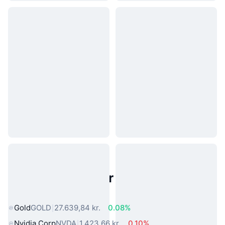
Populære aktiver fra den virkelige
verden
Gold
GOLD
27.639,84 kr.
0.08%
Nvidia Corp
NVDA
1.423,66 kr.
0.10%