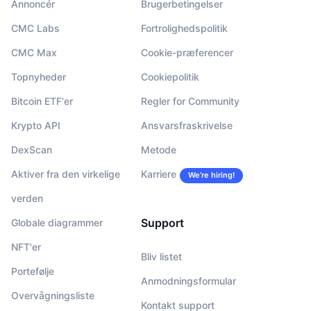
Annoncér
Brugerbetingelser
CMC Labs
Fortrolighedspolitik
CMC Max
Cookie-præferencer
Topnyheder
Cookiepolitik
Bitcoin ETF'er
Regler for Community
Krypto API
Ansvarsfraskrivelse
DexScan
Metode
Aktiver fra den virkelige
Karriere
We’re hiring!
verden
Support
Globale diagrammer
NFT'er
Bliv listet
Portefølje
Anmodningsformular
Overvågningsliste
Kontakt support