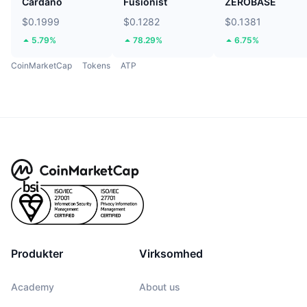
Cardano
Fusionist
ZEROBASE
$0.1999
$0.1282
$0.1381
5.79%
78.29%
6.75%
CoinMarketCap
Tokens
ATP
Produkter
Virksomhed
Academy
About us