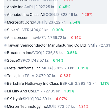
Apple Inc.
AAPL
2.027,25 kr.
0.45%
Alphabet Inc Class A
GOOGL
2.328,49 kr.
1.29%
Microsoft Corp
MSFT
3.237,22 kr.
2.54%
Silver
SILVER
404,02 kr.
0.30%
Amazon.com Inc
AMZN
1.766,72 kr.
0.14%
Taiwan Semiconductor Manufacturing Co Ltd
TSM
2.727,31 
Broadcom Inc
AVGO
2.736,86 kr.
0.55%
SpaceX
SPCX
742,57 kr.
6.14%
Meta Platforms, Inc.
META
3.822,73 kr.
0.19%
Tesla, Inc.
TSLA
2.079,07 kr.
0.63%
Berkshire Hathaway Inc Class B
BRK.B
3.393,43 kr.
1.11%
Eli Lilly And Co
LLY
7.727,39 kr.
1.89%
SK Hynix
SKHY
934,89 kr.
4.97%
Micron Technology Inc
MU
5.773,57 kr.
1.31%