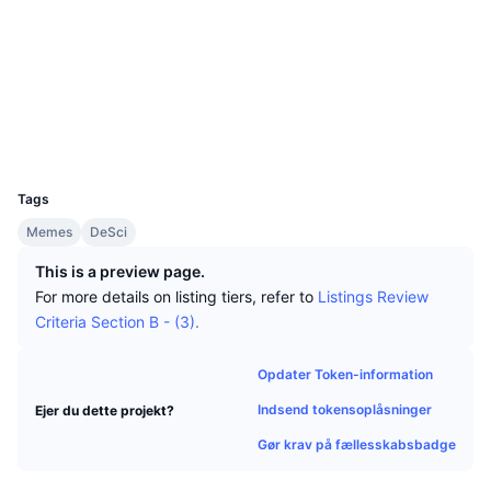
Tophandlere
Artikler
Indstrømninger/udstrømninger på børser
DEX API
Omregner
Sociale medier
Leaderboards
Spot
Kontrakter
Cvkdze...JU9zge
Stemning
Virksomhed
Nyhedsbrev
Indikatorer
Populære
Explorers
solscan.io
Derivativer
Priser
Wallets
CMC Launch
Kommende
Kryptofrygt- og Kryptogrådighedsindeks.
UCID
Ressourcer
34468
CMC Labs
Nylig tilføjet
Altcoin-sæsonindeks
Tags
CMC Max
Vindere & Tabere
Markedscyklusindikatorer
Memes
DeSci
Dokumentation
This is a preview page.
Topnyheder
Mest besøgte
Bitcoin-dominans
For more details on listing tiers, refer to
Listings Review
FAQ
Criteria Section B - (3).
Telegram-bot
Community-stemning
CoinMarketCap 20-indeks
AI-integrationer
Opdater Token-information
Annoncér
Blockchain-rangering
CoinMarketCap 100-indeks
Indsend tokensoplåsninger
Ejer du dette projekt?
CMC Agent Hub
Gør krav på fællesskabsbadge
Forudsigelsesmarkeder
ETF-pengestrømme
Side-widgets
Markedsplads for færdigheder