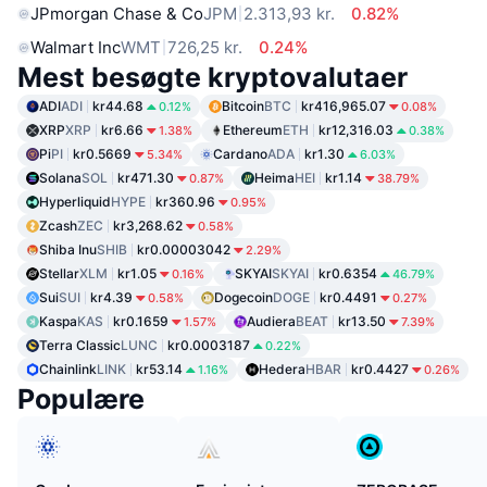
JPmorgan Chase & Co
JPM
2.313,93 kr.
0.82%
Walmart Inc
WMT
726,25 kr.
0.24%
Mest besøgte kryptovalutaer
ADI
ADI
kr44.68
Bitcoin
BTC
kr416,965.07
0.12%
0.08%
XRP
XRP
kr6.66
Ethereum
ETH
kr12,316.03
1.38%
0.38%
Pi
PI
kr0.5669
Cardano
ADA
kr1.30
5.34%
6.03%
Solana
SOL
kr471.30
Heima
HEI
kr1.14
0.87%
38.79%
Hyperliquid
HYPE
kr360.96
0.95%
Zcash
ZEC
kr3,268.62
0.58%
Shiba Inu
SHIB
kr0.00003042
2.29%
Stellar
XLM
kr1.05
SKYAI
SKYAI
kr0.6354
0.16%
46.79%
Sui
SUI
kr4.39
Dogecoin
DOGE
kr0.4491
0.58%
0.27%
Kaspa
KAS
kr0.1659
Audiera
BEAT
kr13.50
1.57%
7.39%
Terra Classic
LUNC
kr0.0003187
0.22%
Chainlink
LINK
kr53.14
Hedera
HBAR
kr0.4427
1.16%
0.26%
Populære