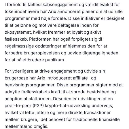
I forhold til fællesskabsengagement og værditilvækst for
tokenindehavere har Arix annonceret planer om at udrulle
programmer med høje fordele. Disse initiativer er designet
til at belønne og motivere deltagelse inden for
økosystemet, hvilket fremmer et loyalt og aktivt
fællesskab. Platformen har også forpligtet sig til
regelmæssige opdateringer af hjemmesiden for at
forbedre brugeroplevelsen og udvide tilgængeligheden
for at nå et bredere publikum.
For yderligere at drive engagement og udvide sin
brugerbase har Arix introduceret affiliate- og
henvisningsprogrammer. Disse programmer sigter mod at
udnytte fællesskabets kraft til at sprede bevidsthed og
adoption af platformen. Desuden er udviklingen af en
peer-to-peer (P2P) krypto-fiat-udveksling undervejs,
hvilket vil lette lettere og mere direkte transaktioner
mellem brugere, idet behovet for traditionelle finansielle
mellemmænd omgås.