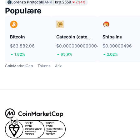
Lorenzo Protocol
BANK
kr0.2559
7.34%
Populære
Bitcoin
Catecoin (catecoin.shop)
Shiba Inu
$63,882.06
$0.0000000000004939
$0.00000496
1.82%
65.9%
2.02%
CoinMarketCap
Tokens
Arix