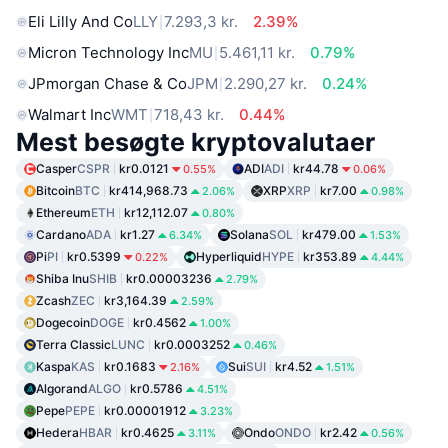
Eli Lilly And Co
LLY
7.293,3 kr.
2.39%
Micron Technology Inc
MU
5.461,11 kr.
0.79%
JPmorgan Chase & Co
JPM
2.290,27 kr.
0.24%
Walmart Inc
WMT
718,43 kr.
0.44%
Mest besøgte kryptovalutaer
Casper
CSPR
kr0.0121
ADI
ADI
kr44.78
0.55%
0.06%
Bitcoin
BTC
kr414,968.73
XRP
XRP
kr7.00
2.06%
0.98%
Ethereum
ETH
kr12,112.07
0.80%
Cardano
ADA
kr1.27
Solana
SOL
kr479.00
6.34%
1.53%
Pi
PI
kr0.5399
Hyperliquid
HYPE
kr353.89
0.22%
4.44%
Shiba Inu
SHIB
kr0.00003236
2.79%
Zcash
ZEC
kr3,164.39
2.59%
Dogecoin
DOGE
kr0.4562
1.00%
Terra Classic
LUNC
kr0.0003252
0.46%
Kaspa
KAS
kr0.1683
Sui
SUI
kr4.52
2.16%
1.51%
Algorand
ALGO
kr0.5786
4.51%
Pepe
PEPE
kr0.00001912
3.23%
Hedera
HBAR
kr0.4625
Ondo
ONDO
kr2.42
3.11%
0.56%