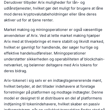
Derudover tilbyder Arix muligheder for lån- og
udlånstjenester, hvilket gør det muligt for brugere at låne
mod deres kryptovalutabeholdninger eller låne deres
aktiver ud for at tjene renter.
Market making og miningoperationer er også væsentlige
anvendelser af Arix. Ved at lette market making hjælper
Arix med at tilvejebringe et mere stabilt og likvidt marked,
hvilket er gavnligt for handlende, der søger hurtige og
effektive handelsudførelser. Miningoperationer
understøtter sikkerheden og operabiliteten af blockchain-
netværket, og belønner deltagere med Arix tokens for
deres bidrag.
Arix-tokenet i sig selv er en indtægtsgenererende mønt,
hvilket betyder, at det tillader indehavere at foretage
forretninger på platformen og modtage indtægter. Denne
model er designet til at distribuere en del af platformens
indtjening til tokenindehavere, hvilket skaber en passiv
indkomststrøm, når en vellykket transaktion finder sted på