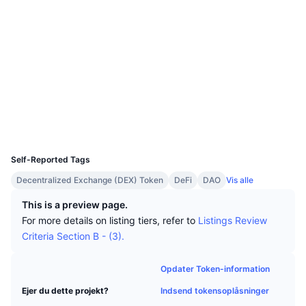
Tophandlere
Artikler
Indstrømninger/udstrømninger på børser
DEX API
Omregner
Leaderboards
Spot
Sociale medier
Stemning
Virksomhed
Nyhedsbrev
Indikatorer
Populære
Derivativer
Kontrakter
EQCLU6...K9wfDd
3.0
Bedømmelse (CertiK)
Priser
CMC Launch
Kommende
Kryptofrygt- og Kryptogrådighedsindeks.
tonviewer.com
Explorers
Ressourcer
CMC Labs
Nylig tilføjet
Altcoin-sæsonindeks
Wallets
UCID
CMC Max
11862
Vindere & Tabere
Markedscyklusindikatorer
Dokumentation
Self-Reported Tags
Topnyheder
Mest besøgte
Bitcoin-dominans
Decentralized Exchange (DEX) Token
DeFi
DAO
Vis alle
FAQ
Telegram-bot
This is a preview page.
Community-stemning
CoinMarketCap 20-indeks
For more details on listing tiers, refer to
Listings Review
AI-integrationer
Criteria Section B - (3).
Annoncér
Blockchain-rangering
CoinMarketCap 100-indeks
CMC Agent Hub
Opdater Token-information
Forudsigelsesmarkeder
ETF-pengestrømme
Side-widgets
Indsend tokensoplåsninger
Ejer du dette projekt?
Markedsplads for færdigheder