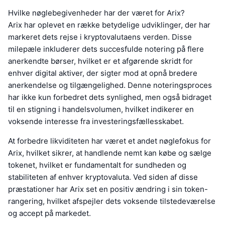
Hvilke nøglebegivenheder har der været for Arix?
Arix har oplevet en række betydelige udviklinger, der har
markeret dets rejse i kryptovalutaens verden. Disse
milepæle inkluderer dets succesfulde notering på flere
anerkendte børser, hvilket er et afgørende skridt for
enhver digital aktiver, der sigter mod at opnå bredere
anerkendelse og tilgængelighed. Denne noteringsproces
har ikke kun forbedret dets synlighed, men også bidraget
til en stigning i handelsvolumen, hvilket indikerer en
voksende interesse fra investeringsfællesskabet.
At forbedre likviditeten har været et andet nøglefokus for
Arix, hvilket sikrer, at handlende nemt kan købe og sælge
tokenet, hvilket er fundamentalt for sundheden og
stabiliteten af enhver kryptovaluta. Ved siden af disse
præstationer har Arix set en positiv ændring i sin token-
rangering, hvilket afspejler dets voksende tilstedeværelse
og accept på markedet.