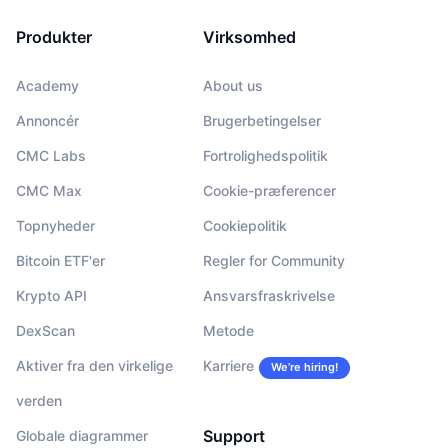
Produkter
Virksomhed
Academy
About us
Annoncér
Brugerbetingelser
CMC Labs
Fortrolighedspolitik
CMC Max
Cookie-præferencer
Topnyheder
Cookiepolitik
Bitcoin ETF'er
Regler for Community
Krypto API
Ansvarsfraskrivelse
DexScan
Metode
Aktiver fra den virkelige
Karriere
We’re hiring!
verden
Support
Globale diagrammer