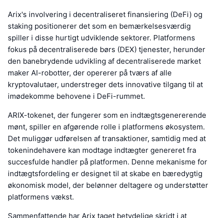
Arix's involvering i decentraliseret finansiering (DeFi) og
staking positionerer det som en bemærkelsesværdig
spiller i disse hurtigt udviklende sektorer. Platformens
fokus på decentraliserede børs (DEX) tjenester, herunder
den banebrydende udvikling af decentraliserede market
maker AI-robotter, der opererer på tværs af alle
kryptovalutaer, understreger dets innovative tilgang til at
imødekomme behovene i DeFi-rummet.
ARIX-tokenet, der fungerer som en indtægtsgenererende
mønt, spiller en afgørende rolle i platformens økosystem.
Det muliggør udførelsen af transaktioner, samtidig med at
tokenindehavere kan modtage indtægter genereret fra
succesfulde handler på platformen. Denne mekanisme for
indtægtsfordeling er designet til at skabe en bæredygtig
økonomisk model, der belønner deltagere og understøtter
platformens vækst.
Sammenfattende har Arix taget betydelige skridt i at