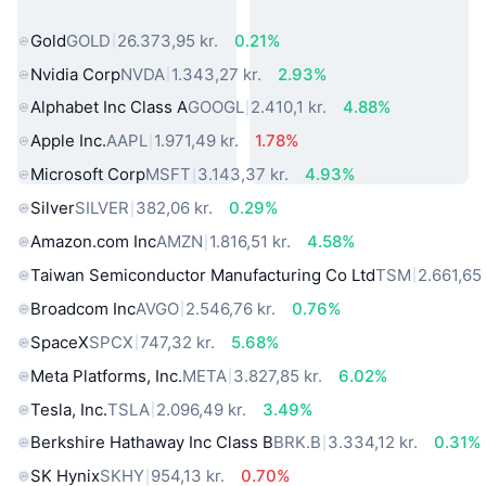
verden
Gold
GOLD
26.373,95 kr.
0.21%
Nvidia Corp
NVDA
1.343,27 kr.
2.93%
Alphabet Inc Class A
GOOGL
2.410,1 kr.
4.88%
Apple Inc.
AAPL
1.971,49 kr.
1.78%
Microsoft Corp
MSFT
3.143,37 kr.
4.93%
Silver
SILVER
382,06 kr.
0.29%
Amazon.com Inc
AMZN
1.816,51 kr.
4.58%
Taiwan Semiconductor Manufacturing Co Ltd
TSM
2.661,65 
Broadcom Inc
AVGO
2.546,76 kr.
0.76%
SpaceX
SPCX
747,32 kr.
5.68%
Meta Platforms, Inc.
META
3.827,85 kr.
6.02%
Tesla, Inc.
TSLA
2.096,49 kr.
3.49%
Berkshire Hathaway Inc Class B
BRK.B
3.334,12 kr.
0.31%
SK Hynix
SKHY
954,13 kr.
0.70%