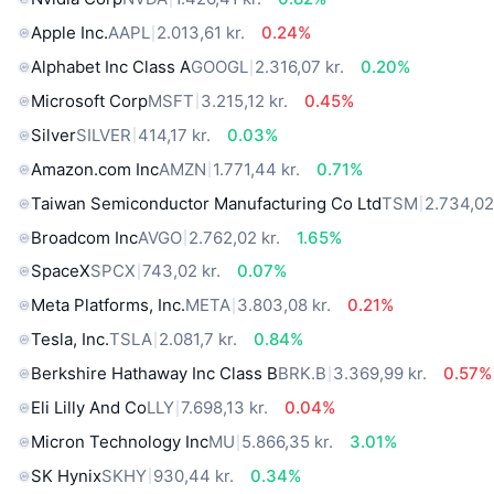
Apple Inc.
AAPL
2.013,61 kr.
0.24%
Alphabet Inc Class A
GOOGL
2.316,07 kr.
0.20%
Microsoft Corp
MSFT
3.215,12 kr.
0.45%
Silver
SILVER
414,17 kr.
0.03%
Amazon.com Inc
AMZN
1.771,44 kr.
0.71%
Taiwan Semiconductor Manufacturing Co Ltd
TSM
2.734,02
Broadcom Inc
AVGO
2.762,02 kr.
1.65%
SpaceX
SPCX
743,02 kr.
0.07%
Meta Platforms, Inc.
META
3.803,08 kr.
0.21%
Tesla, Inc.
TSLA
2.081,7 kr.
0.84%
Berkshire Hathaway Inc Class B
BRK.B
3.369,99 kr.
0.57%
Eli Lilly And Co
LLY
7.698,13 kr.
0.04%
Micron Technology Inc
MU
5.866,35 kr.
3.01%
SK Hynix
SKHY
930,44 kr.
0.34%