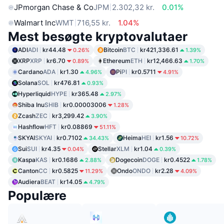
JPmorgan Chase & Co
JPM
2.302,32 kr.
0.01%
Walmart Inc
WMT
716,55 kr.
1.04%
Mest besøgte kryptovalutaer
ADI
ADI
kr44.48
Bitcoin
BTC
kr421,336.61
0.26%
1.39%
XRP
XRP
kr6.70
Ethereum
ETH
kr12,466.63
0.89%
1.70%
Cardano
ADA
kr1.30
Pi
PI
kr0.5711
4.96%
4.91%
Solana
SOL
kr476.81
0.93%
Hyperliquid
HYPE
kr365.48
2.97%
Shiba Inu
SHIB
kr0.00003006
1.28%
Zcash
ZEC
kr3,299.42
3.90%
Hashflow
HFT
kr0.08869
51.11%
SKYAI
SKYAI
kr0.7102
Heima
HEI
kr1.56
34.43%
10.72%
Sui
SUI
kr4.35
Stellar
XLM
kr1.04
0.04%
0.39%
Kaspa
KAS
kr0.1686
Dogecoin
DOGE
kr0.4522
2.88%
1.78%
Canton
CC
kr0.5825
Ondo
ONDO
kr2.28
11.29%
4.09%
Audiera
BEAT
kr14.05
4.79%
Populære