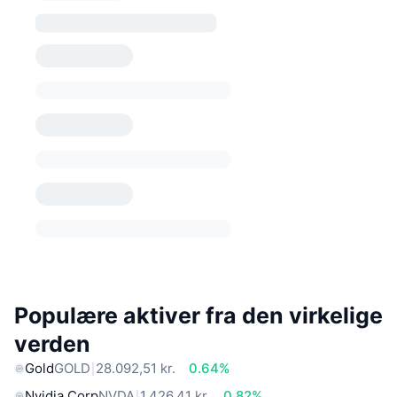
Populære aktiver fra den virkelige
verden
Gold
GOLD
28.092,51 kr.
0.64%
Nvidia Corp
NVDA
1.426,41 kr.
0.82%