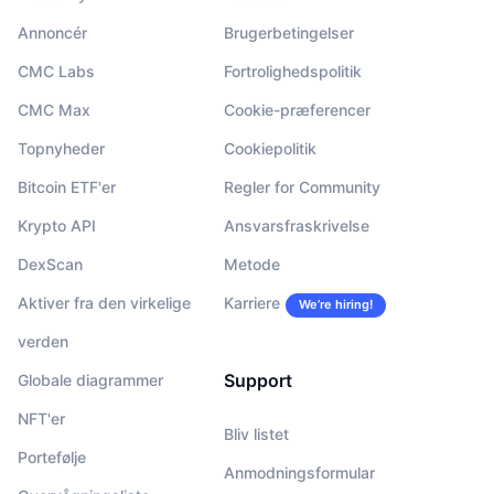
Annoncér
Brugerbetingelser
CMC Labs
Fortrolighedspolitik
CMC Max
Cookie-præferencer
Topnyheder
Cookiepolitik
Bitcoin ETF'er
Regler for Community
Krypto API
Ansvarsfraskrivelse
DexScan
Metode
Aktiver fra den virkelige
Karriere
We’re hiring!
verden
Support
Globale diagrammer
NFT'er
Bliv listet
Portefølje
Anmodningsformular