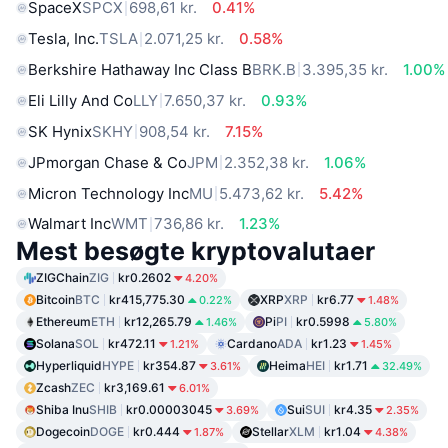
SpaceX
SPCX
698,61 kr.
0.41%
Tesla, Inc.
TSLA
2.071,25 kr.
0.58%
Berkshire Hathaway Inc Class B
BRK.B
3.395,35 kr.
1.00%
Eli Lilly And Co
LLY
7.650,37 kr.
0.93%
SK Hynix
SKHY
908,54 kr.
7.15%
JPmorgan Chase & Co
JPM
2.352,38 kr.
1.06%
Micron Technology Inc
MU
5.473,62 kr.
5.42%
Walmart Inc
WMT
736,86 kr.
1.23%
Mest besøgte kryptovalutaer
ZIGChain
ZIG
kr0.2602
4.20%
Bitcoin
BTC
kr415,775.30
XRP
XRP
kr6.77
0.22%
1.48%
Ethereum
ETH
kr12,265.79
Pi
PI
kr0.5998
1.46%
5.80%
Solana
SOL
kr472.11
Cardano
ADA
kr1.23
1.21%
1.45%
Hyperliquid
HYPE
kr354.87
Heima
HEI
kr1.71
3.61%
32.49%
Zcash
ZEC
kr3,169.61
6.01%
Shiba Inu
SHIB
kr0.00003045
Sui
SUI
kr4.35
3.69%
2.35%
Dogecoin
DOGE
kr0.444
Stellar
XLM
kr1.04
1.87%
4.38%