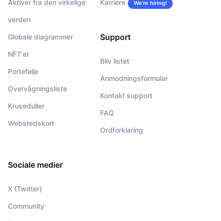
Aktiver fra den virkelige
Karriere
We’re hiring!
verden
Support
Globale diagrammer
NFT'er
Bliv listet
Portefølje
Anmodningsformular
Overvågningsliste
Kontakt support
Kruseduller
FAQ
Webstedskort
Ordforklaring
Sociale medier
X (Twitter)
Community