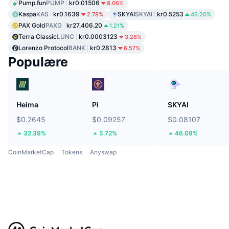
Pump.fun
PUMP
kr0.01506
8.06%
Kaspa
KAS
kr0.1639
SKYAI
SKYAI
kr0.5253
2.78%
46.20%
PAX Gold
PAXG
kr27,406.20
1.21%
Terra Classic
LUNC
kr0.0003123
3.28%
Lorenzo Protocol
BANK
kr0.2813
6.57%
Populære
Heima
Pi
SKYAI
$0.2645
$0.09257
$0.08107
32.39%
5.72%
46.09%
CoinMarketCap
Tokens
Anyswap