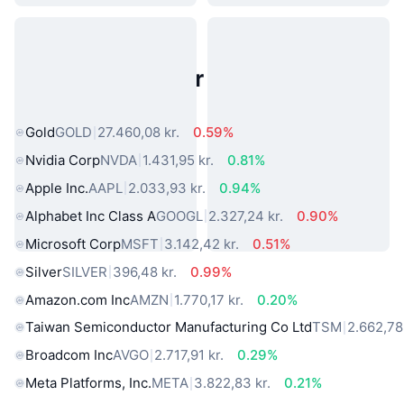
Populære aktiver fra den virkelige
verden
Gold
GOLD
27.460,08 kr.
0.59%
Nvidia Corp
NVDA
1.431,95 kr.
0.81%
Apple Inc.
AAPL
2.033,93 kr.
0.94%
Alphabet Inc Class A
GOOGL
2.327,24 kr.
0.90%
Microsoft Corp
MSFT
3.142,42 kr.
0.51%
Silver
SILVER
396,48 kr.
0.99%
Amazon.com Inc
AMZN
1.770,17 kr.
0.20%
Taiwan Semiconductor Manufacturing Co Ltd
TSM
2.662,78 
Broadcom Inc
AVGO
2.717,91 kr.
0.29%
Meta Platforms, Inc.
META
3.822,83 kr.
0.21%