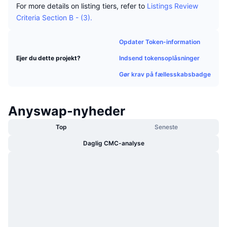
For more details on listing tiers, refer to
Listings Review
Populære
Krypto-ETF'er
Learn
CMC MCP
Criteria Section B - (3).
Ny
Bitcoin ETF'er
x402
Nyheder
Opdater Token-information
Krypto
Ethereum ETF'er
Indsend tokensoplåsninger
Ejer du dette projekt?
Academy
Gør krav på fællesskabsbadge
Politik
Teknisk analyse
Undersøgelser
Sport
Anyswap-nyheder
RSI
Videoer
Top
Seneste
Finans
MACD
Ordforklaring
Daglig CMC-analyse
Teknologi
Derivativer
Kampagner
NFT
Oversigt
Airdrops
Samlet NFT-statistikker
Likvidationer
Diamant-belønninger