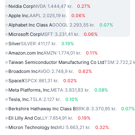
Nvidia Corp
NVDA
1.444,47 kr.
0.27%
Apple Inc.
AAPL
2.025,19 kr.
0.06%
Alphabet Inc Class A
GOOGL
2.293,55 kr.
0.07%
Microsoft Corp
MSFT
3.231,41 kr.
0.06%
Silver
SILVER
411,17 kr.
3.19%
Amazon.com Inc
AMZN
1.774,01 kr.
0.11%
Taiwan Semiconductor Manufacturing Co Ltd
TSM
2.722,2 k
Broadcom Inc
AVGO
2.748,9 kr.
0.62%
SpaceX
SPCX
861,31 kr.
0.02%
Meta Platforms, Inc.
META
3.831,83 kr.
0.08%
Tesla, Inc.
TSLA
2.127 kr.
0.10%
Berkshire Hathaway Inc Class B
BRK.B
3.370,95 kr.
0.07%
Eli Lilly And Co
LLY
7.654,91 kr.
0.19%
Micron Technology Inc
MU
5.663,21 kr.
0.32%