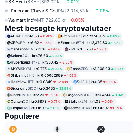
SK Hynix
SKHY
892,02 kr.
0.01%
JPmorgan Chase & Co
JPM
2.314,53 kr.
0.08%
Walmart Inc
WMT
722,86 kr.
0.05%
Mest besøgte kryptovalutaer
ADI
ADI
kr44.50
Bitcoin
BTC
kr420,268.74
0.40%
0.63%
XRP
XRP
kr6.62
Ethereum
ETH
kr12,372.80
1.38%
0.08%
Cardano
ADA
kr1.30
Pi
PI
kr0.5753
1.46%
1.28%
Solana
SOL
kr476.69
0.88%
Hyperliquid
HYPE
kr350.42
3.55%
SKYAI
SKYAI
kr0.775
Zcash
ZEC
kr3,308.03
21.88%
3.04%
Shiba Inu
SHIB
kr0.00002989
1.63%
Hashflow
HFT
kr0.0849
Sui
SUI
kr4.35
62.48%
0.69%
Biconomy
BICO
kr0.3435
33.99%
Ondo
ONDO
kr2.26
Dogecoin
DOGE
kr0.4514
3.95%
0.94%
Canton
CC
kr0.5878
Stellar
XLM
kr1.05
0.74%
0.01%
Kaspa
KAS
kr0.1697
Hedera
HBAR
kr0.4397
2.01%
0.71%
Populære