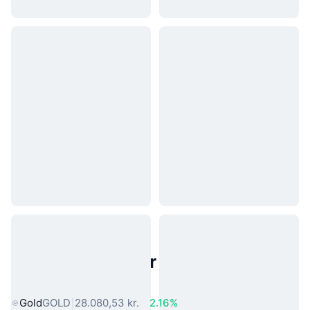
Populære aktiver fra den virkelige
verden
Gold
GOLD
28.080,53 kr.
2.16%