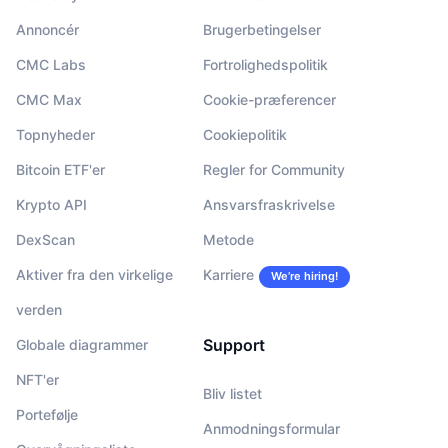
Annoncér
Brugerbetingelser
CMC Labs
Fortrolighedspolitik
CMC Max
Cookie-præferencer
Topnyheder
Cookiepolitik
Bitcoin ETF'er
Regler for Community
Krypto API
Ansvarsfraskrivelse
DexScan
Metode
Aktiver fra den virkelige
Karriere
We’re hiring!
verden
Support
Globale diagrammer
NFT'er
Bliv listet
Portefølje
Anmodningsformular