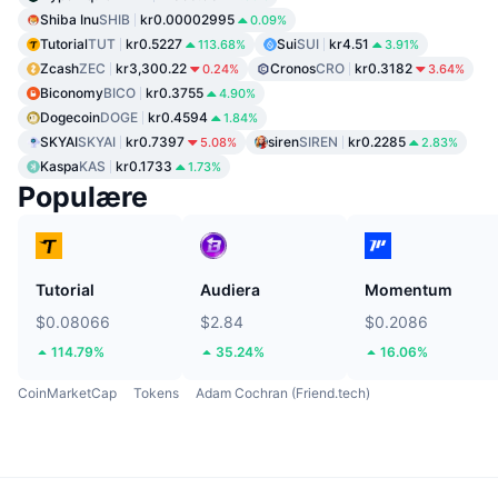
Shiba Inu
SHIB
kr0.00002995
0.09%
Tutorial
TUT
kr0.5227
Sui
SUI
kr4.51
113.68%
3.91%
Zcash
ZEC
kr3,300.22
Cronos
CRO
kr0.3182
0.24%
3.64%
Biconomy
BICO
kr0.3755
4.90%
Dogecoin
DOGE
kr0.4594
1.84%
SKYAI
SKYAI
kr0.7397
siren
SIREN
kr0.2285
5.08%
2.83%
Kaspa
KAS
kr0.1733
1.73%
Populære
Tutorial
Audiera
Momentum
$0.08066
$2.84
$0.2086
114.79%
35.24%
16.06%
CoinMarketCap
Tokens
Adam Cochran (Friend.tech)