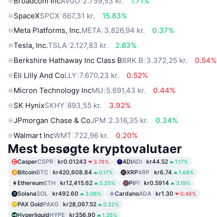
Broadcom Inc
AVGO
2.759,53 kr.
1.71%
SpaceX
SPCX
867,31 kr.
15.83%
Meta Platforms, Inc.
META
3.826,94 kr.
0.37%
Tesla, Inc.
TSLA
2.127,83 kr.
2.83%
Berkshire Hathaway Inc Class B
BRK.B
3.372,25 kr.
0.54%
Eli Lilly And Co
LLY
7.670,23 kr.
0.52%
Micron Technology Inc
MU
5.691,43 kr.
0.44%
SK Hynix
SKHY
893,55 kr.
3.92%
JPmorgan Chase & Co
JPM
2.316,35 kr.
0.34%
Walmart Inc
WMT
722,96 kr.
0.20%
Mest besøgte kryptovalutaer
Casper
CSPR
kr0.01243
ADI
ADI
kr44.52
3.78%
1.17%
Bitcoin
BTC
kr420,608.84
XRP
XRP
kr6.74
0.17%
1.68%
Ethereum
ETH
kr12,415.62
Pi
PI
kr0.5914
0.25%
3.19%
Solana
SOL
kr492.60
Cardano
ADA
kr1.30
3.06%
0.46%
PAX Gold
PAXG
kr28,067.52
0.22%
Hyperliquid
HYPE
kr356.90
1.35%