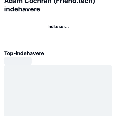
Adam Cochran (Friend.tech)
indehavere
Indlæser...
Top-indehavere