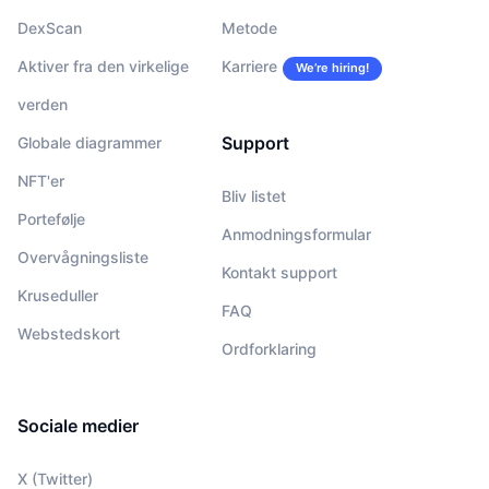
DexScan
Metode
Aktiver fra den virkelige
Karriere
We’re hiring!
verden
Support
Globale diagrammer
NFT'er
Bliv listet
Portefølje
Anmodningsformular
Overvågningsliste
Kontakt support
Kruseduller
FAQ
Webstedskort
Ordforklaring
Sociale medier
X (Twitter)