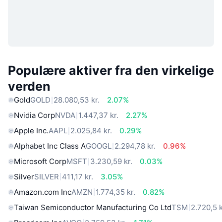
Populære aktiver fra den virkelige
verden
Gold
GOLD
28.080,53 kr.
2.07%
Nvidia Corp
NVDA
1.447,37 kr.
2.27%
Apple Inc.
AAPL
2.025,84 kr.
0.29%
Alphabet Inc Class A
GOOGL
2.294,78 kr.
0.96%
Microsoft Corp
MSFT
3.230,59 kr.
0.03%
Silver
SILVER
411,17 kr.
3.05%
Amazon.com Inc
AMZN
1.774,35 kr.
0.82%
Taiwan Semiconductor Manufacturing Co Ltd
TSM
2.720,5 k