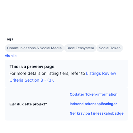
Tophandlere
Artikler
Indstrømninger/udstrømninger på børser
DEX API
Omregner
Leaderboards
Kontrakter
0x4813...2bf013
Spot
Explorers
basescan.org
Stemning
Virksomhed
Nyhedsbrev
Indikatorer
Populære
Derivativer
Wallets
UCID
27882
Priser
CMC Launch
Kommende
Kryptofrygt- og Kryptogrådighedsindeks.
Tags
Ressourcer
CMC Labs
Nylig tilføjet
Communications & Social Media
Base Ecosystem
Social Token
Altcoin-sæsonindeks
Vis alle
CMC Max
Vindere & Tabere
Markedscyklusindikatorer
This is a preview page.
Dokumentation
For more details on listing tiers, refer to
Listings Review
Topnyheder
Mest besøgte
Bitcoin-dominans
Criteria Section B - (3).
FAQ
Telegram-bot
Community-stemning
CoinMarketCap 20-indeks
Opdater Token-information
AI-integrationer
Annoncér
Indsend tokensoplåsninger
Ejer du dette projekt?
Blockchain-rangering
CoinMarketCap 100-indeks
Gør krav på fællesskabsbadge
CMC Agent Hub
Forudsigelsesmarkeder
ETF-pengestrømme
Side-widgets
Markedsplads for færdigheder