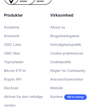
Produkter
Virksomhed
Academy
About us
Annoncér
Brugerbetingelser
CMC Labs
Fortrolighedspolitik
CMC Max
Cookie-præferencer
Topnyheder
Cookiepolitik
Bitcoin ETF'er
Regler for Community
Krypto API
Ansvarsfraskrivelse
DexScan
Metode
Aktiver fra den virkelige
Karriere
We’re hiring!
verden