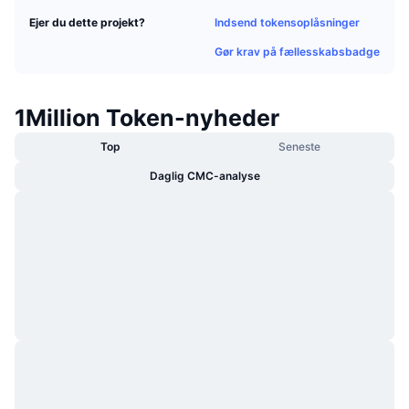
Populære
Krypto-ETF'er
Indsend tokensoplåsninger
Ejer du dette projekt?
Learn
CMC MCP
Gør krav på fællesskabsbadge
Ny
Bitcoin ETF'er
x402
Nyheder
Krypto
Ethereum ETF'er
1Million Token-nyheder
Academy
Politik
Top
Seneste
Teknisk analyse
Undersøgelser
Daglig CMC-analyse
Sport
RSI
Videoer
Finans
MACD
Ordforklaring
Teknologi
Derivativer
Kampagner
NFT
Oversigt
Airdrops
Samlet NFT-statistikker
Likvidationer
Diamant-belønninger