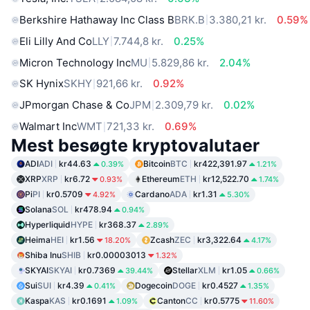
Berkshire Hathaway Inc Class B
BRK.B
3.380,21 kr.
0.59%
Eli Lilly And Co
LLY
7.744,8 kr.
0.25%
Micron Technology Inc
MU
5.829,86 kr.
2.04%
SK Hynix
SKHY
921,66 kr.
0.92%
JPmorgan Chase & Co
JPM
2.309,79 kr.
0.02%
Walmart Inc
WMT
721,33 kr.
0.69%
Mest besøgte kryptovalutaer
ADI
ADI
kr44.63
Bitcoin
BTC
kr422,391.97
0.39%
1.21%
XRP
XRP
kr6.72
Ethereum
ETH
kr12,522.70
0.93%
1.74%
Pi
PI
kr0.5709
Cardano
ADA
kr1.31
4.92%
5.30%
Solana
SOL
kr478.94
0.94%
Hyperliquid
HYPE
kr368.37
2.89%
Heima
HEI
kr1.56
Zcash
ZEC
kr3,322.64
18.20%
4.17%
Shiba Inu
SHIB
kr0.00003013
1.32%
SKYAI
SKYAI
kr0.7369
Stellar
XLM
kr1.05
39.44%
0.66%
Sui
SUI
kr4.39
Dogecoin
DOGE
kr0.4527
0.41%
1.35%
Kaspa
KAS
kr0.1691
Canton
CC
kr0.5775
1.09%
11.60%