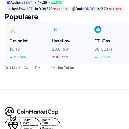
Audiera
BEAT
kr14.25
22.60%
Hashflow
HFT
kr0.09621
Ondo
ONDO
kr2.29
44.01%
3.92%
Populære
Fusionist
Hashflow
ETHGas
$0.1311
$0.01501
$0.02371
70.64%
43.75%
31.67%
CoinMarketCap
Tokens
1Million Token