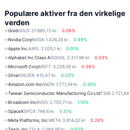
Populære aktiver fra den virkelige
verden
Gold
GOLD
27.985,72 kr.
0.06%
Nvidia Corp
NVDA
1.426,29 kr.
0.49%
Apple Inc.
AAPL
2.025,1 kr.
0.01%
Alphabet Inc Class A
GOOGL
2.317,96 kr.
0.03%
Microsoft Corp
MSFT
3.228,05 kr.
0.36%
Silver
SILVER
415,47 kr.
0.03%
Amazon.com Inc
AMZN
1.771,39 kr.
0.39%
Taiwan Semiconductor Manufacturing Co Ltd
TSM
2.721,84 
Broadcom Inc
AVGO
2.755,71 kr.
1.10%
SpaceX
SPCX
748,6 kr.
0.51%
Meta Platforms, Inc.
META
3.814,02 kr.
0.24%
Tesla, Inc.
TSLA
2.084,08 kr.
0.63%