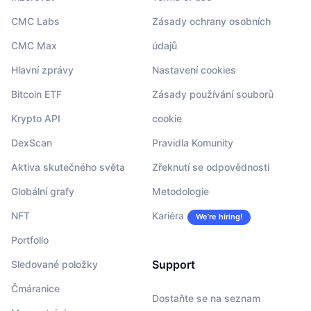
CMC Labs
Zásady ochrany osobních
CMC Max
údajů
Hlavní zprávy
Nastavení cookies
Bitcoin ETF
Zásady používání souborů
Krypto API
cookie
DexScan
Pravidla Komunity
Aktiva skutečného světa
Zřeknutí se odpovědnosti
Globální grafy
Metodologie
NFT
Kariéra
We’re hiring!
Portfolio
Support
Sledované položky
Čmáranice
Dostaňte se na seznam