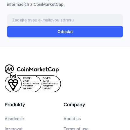
informacích z CoinMarketCap.
Připravované prodeje
Sazby financování
Učte se a vydělávejte
Kalendáře
Odeslat
Kalendář ICO
Kalendář událostí
Produkty
Company
Akademie
About us
Inzerovat
Terms of use