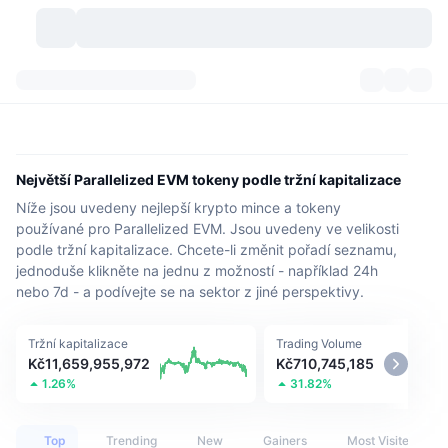
Kryptoměny
Přehledy
Kryptoměny
DexScan
Trhy
Hodnocení
Největší Parallelized EVM tokeny podle tržní kapitalizace
Níže jsou uvedeny nejlepší krypto mince a tokeny
Signály
Burzy
Kategorie
New
Přehled trhu
používané pro Parallelized EVM. Jsou uvedeny ve velikosti
podle tržní kapitalizace. Chcete-li změnit pořadí seznamu,
Trendující
Komunita
Historické snímky
Spotový trh
Centralizované burzy
jednoduše klikněte na jednu z možností - například 24h
nebo 7d - a podívejte se na sektor z jiné perspektivy.
Nový
Feedy
API
Odemknutí tokenů
Počet kryptoměn
Spot
Tržní kapitalizace
Trading Volume
Rostoucí
Témata
Výnosy
Produkty
Bitcoin pokladny
Deriváty
API
Kč11,659,955,972
Kč710,745,185
1.26%
31.82%
Průzkumník meme
Lives
Aktiva skutečného světa
BNB pokladny
Produkty
Krypto API
Decentralizované burzy
Top
Trending
New
Gainers
Most Visited