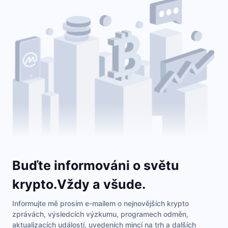
Trendující
Kryptoměnové ETF
Naučte se
CMC MCP
Nové
Bitcoin ETF
x402
Zprávy
Krypto
Ethereum ETF
Akademie
Politika
Technická analýza
Prozkoumat
Sporty
RSI
Videa
Finance
MACD
Slovník
Technologie
Buďte informováni o světu
Deriváty
Kampaně
krypto.Vždy a všude.
NFT
Přehled
Airdrops
Informujte mě prosím e-mailem o nejnovějších krypto
Celkové NFT statistiky
zprávách, výsledcích výzkumu, programech odměn,
Likvidace
Diamantové odměny
aktualizacích událostí, uvedeních mincí na trh a dalších