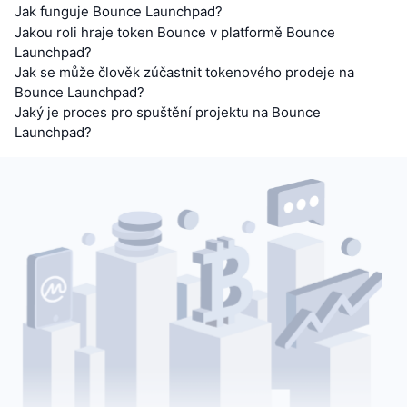
Jak funguje Bounce Launchpad?
Připravované prodeje
Sazby financování
Učte se a vydělávejte
Jakou roli hraje token Bounce v platformě Bounce
Launchpad?
Jak se může člověk zúčastnit tokenového prodeje na
Kalendáře
Bounce Launchpad?
Jaký je proces pro spuštění projektu na Bounce
Kalendář ICO
Launchpad?
Kalendář událostí