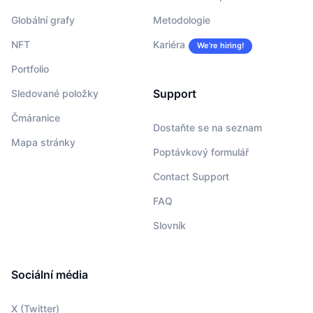
Globální grafy
Metodologie
NFT
Kariéra
We’re hiring!
Portfolio
Support
Sledované položky
Čmáranice
Dostaňte se na seznam
Mapa stránky
Poptávkový formulář
Contact Support
FAQ
Slovník
Sociální média
X (Twitter)