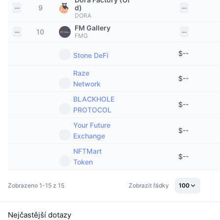
9
d)
Trendující
--
Kryptoměnové ETF
--
Naučte se
CMC MCP
DORA
FM Gallery
Nové
10
Bitcoin ETF
--
--
FMG
x402
Zprávy
$
--
Krypto
Stone DeFi
Ethereum ETF
Akademie
Raze
$
--
Politika
Network
Technická analýza
Prozkoumat
BLACKHOLE
Sporty
$
--
RSI
PROTOCOL
Videa
Your Future
Finance
$
--
MACD
Slovník
Exchange
Technologie
NFTMart
$
--
Token
Deriváty
Kampaně
NFT
Zobrazeno 1-15 z 15
Zobrazit řádky
100
Přehled
Airdrops
Celkové NFT statistiky
Likvidace
Diamantové odměny
Nejčastější dotazy