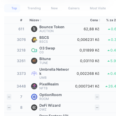
Nejlepší obchodníci
Články
Přílivy/odlivy na burzy
DEX API
Konvertor
Žebříčky
Spot
Top
Trending
New
Gainers
Most Visited
Nálada
Podnik
Newsletter
Indikátory
Trendující
Deriváty
#
Název
Cena
% za 
Bounce Token
Ceník
CMC Launch
611
62,88 Kč
0.
Nadcházející
Fear and Greed Index
AUCTION
BSCS
3076
0,006231 Kč
0.
Zdroje
CMC Labs
BSCS
Nedávno přidané
Index sezóny altcoinů
O3 Swap
3218
0,01899 Kč
0.
CMC Max
O3
Vítězové a poražení
Ukazatele tržního cyklu
Dokumentace
Bitune
3261
0,03110 Kč
5.
TUNE
Hlavní zprávy
Nejnavštěvovanější
Dominance Bitcoinu
Umbrella Networ
FAQ
3373
k
0,002268 Kč
0.
Telegram bot
UMB
Sentiment komunity
Index CoinMarketCap 20
PixelRealm
3448
0,0007341 Kč
26.
Integrace AI
NFTB
Inzerovat
Žebříček chainů
Index CoinMarketCap 100
OptionRoom
7
--
--
ROOM
CMC Centrum pro agenty
DeFi Wizard
8
Predikční trhy
Tooky ETF
--
--
Webové widgety
DWZ
Tržiště dovedností
Dora Factory (Ol