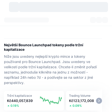
Kryptoměny
Přehledy
Kryptoměny
DexScan
Trhy
Hodnocení
Největší Bounce Launchpad tokeny podle tržní
kapitalizace
Signály
Burzy
Kategorie
New
Přehled trhu
Níže jsou uvedeny nejlepší krypto mince a tokeny
používané pro Bounce Launchpad. Jsou uvedeny ve
Trendující
Komunita
Historické snímky
Spotový trh
Centralizované burzy
velikosti podle tržní kapitalizace. Chcete-li změnit pořadí
seznamu, jednoduše klikněte na jednu z možností -
Nový
Feedy
API
Odemknutí tokenů
například 24h nebo 7d - a podívejte se na sektor z jiné
Počet kryptoměn
Spot
perspektivy.
Rostoucí
Témata
Výnosy
Produkty
Bitcoin pokladny
Deriváty
API
Tržní kapitalizace
Trading Volume
Průzkumník meme
Kč440,057,839
Kč123,172,008
Lives
Aktiva skutečného světa
BNB pokladny
Produkty
Krypto API
Decentralizované burzy
0.19%
0.09%