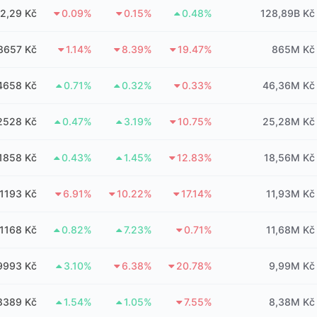
2,29 Kč
0.09%
0.15%
0.48%
128,89B Kč
8657 Kč
1.14%
8.39%
19.47%
865M Kč
4658 Kč
0.71%
0.32%
0.33%
46,36M Kč
2528 Kč
0.47%
3.19%
10.75%
25,28M Kč
1858 Kč
0.43%
1.45%
12.83%
18,56M Kč
1193 Kč
6.91%
10.22%
17.14%
11,93M Kč
1168 Kč
0.82%
7.23%
0.71%
11,68M Kč
9993 Kč
3.10%
6.38%
20.78%
9,99M Kč
8389 Kč
1.54%
1.05%
7.55%
8,38M Kč