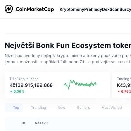
Kryptoměny
Přehledy
DexScan
Burz
Největší Bonk Fun Ecosystem token
Níže jsou uvedeny nejlepší krypto mince a tokeny používané pro B
jednu z možností - například 24h nebo 7d - a podívejte se na sekto
Tržní kapitalizace
Trading
Kč129,915,199,868
Kč3,9
0.06%
6.76
Top
Trending
New
Gainers
Most Visited
#
Název