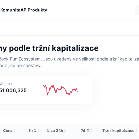
y
Komunita
API
Produkty
y podle tržní kapitalizace
onk Fun Ecosystem. Jsou uvedeny ve velikosti podle tržní kapitaliz
r z jiné perspektivy.
 Volume
51,006,325
%
Cena
1h %
% za 24h
7d %
Tržní kapitalizace