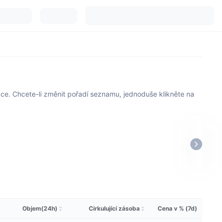
ace. Chcete-li změnit pořadí seznamu, jednoduše klikněte na
Objem(24h)
Cirkulující zásoba
Cena v % (7d)