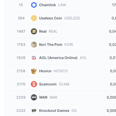
15
Chainlink
LINK
17
384
Useless Coin
USELESS
0,
1487
Real
REAL
0,0
1763
Kori The Pom
KORI
0,0
1928
AOL (America Online)
AOL
0,0
2158
Hosico
HOSICO
0,0
2170
Scamcoin
SCAM
0,0
2259
WAR
WAR
0,00
2332
Knockout Games
GG
0,00