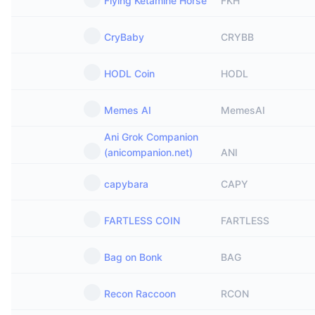
Flying Ketamine Horse
FKH
CryBaby
CRYBB
HODL Coin
HODL
Memes AI
MemesAI
Ani Grok Companion
(anicompanion.net)
ANI
capybara
CAPY
FARTLESS COIN
FARTLESS
Bag on Bonk
BAG
Recon Raccoon
RCON