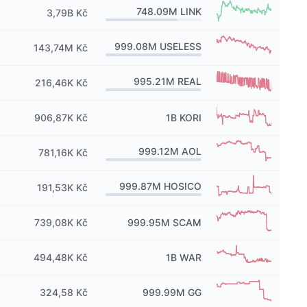
748.09M
LINK
3,79B Kč
999.08M
USELESS
143,74M Kč
995.21M
REAL
216,46K Kč
906,87K Kč
1B
KORI
999.12M
AOL
781,16K Kč
999.87M
HOSICO
191,53K Kč
739,08K Kč
999.95M
SCAM
494,48K Kč
1B
WAR
324,58 Kč
999.99M
GG