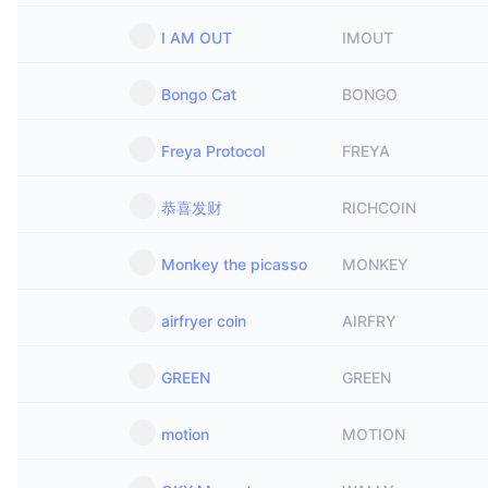
I AM OUT
IMOUT
Bongo Cat
BONGO
Freya Protocol
FREYA
恭喜发财
RICHCOIN
Monkey the picasso
MONKEY
airfryer coin
AIRFRY
GREEN
GREEN
motion
MOTION