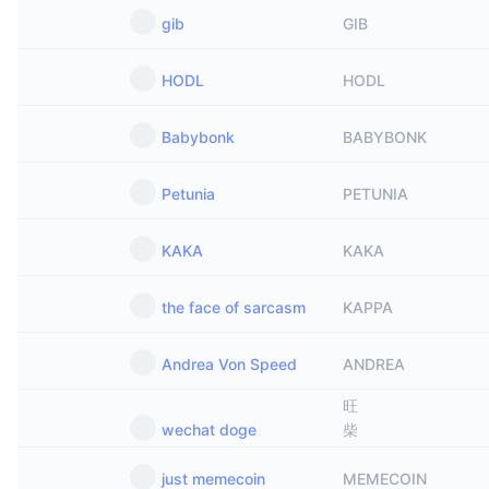
gib
GIB
HODL
HODL
Babybonk
BABYBONK
Petunia
PETUNIA
KAKA
KAKA
the face of sarcasm
KAPPA
Andrea Von Speed
ANDREA
旺
wechat doge
柴
just memecoin
MEMECOIN