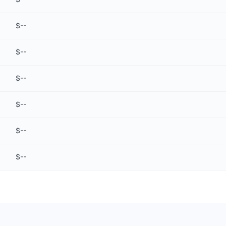
$
--
$
--
$
--
$
--
$
--
$
--