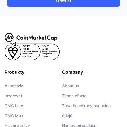
Odeslat
Připravované prodeje
Sazby financování
Učte se a vydělávejte
Kalendáře
Kalendář ICO
Kalendář událostí
Produkty
Company
Akademie
About us
Inzerovat
Terms of use
CMC Labs
Zásady ochrany osobních
CMC Max
údajů
Hlavní zprávy
Nastavení cookies