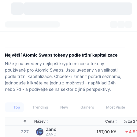
Kryptoměny
Přehledy
Kryptoměny
DexScan
Trhy
Hodnocení
Největší Atomic Swaps tokeny podle tržní kapitalizace
Níže jsou uvedeny nejlepší krypto mince a tokeny
Signály
Burzy
Kategorie
New
Přehled trhu
používané pro Atomic Swaps. Jsou uvedeny ve velikosti
podle tržní kapitalizace. Chcete-li změnit pořadí seznamu,
Trendující
Komunita
Historické snímky
Spotový trh
Centralizované burzy
jednoduše klikněte na jednu z možností - například 24h
nebo 7d - a podívejte se na sektor z jiné perspektivy.
Nový
Feedy
API
Odemknutí tokenů
Počet kryptoměn
Spot
Top
Trending
New
Gainers
Most Visited
Rostoucí
Témata
Výnosy
Produkty
Bitcoin pokladny
Deriváty
API
#
Název
Cena
% za 2
Průzkumník meme
Lives
Aktiva skutečného světa
BNB pokladny
Produkty
Krypto API
Decentralizované burzy
Zano
227
187,00 Kč
4.5
ZANO