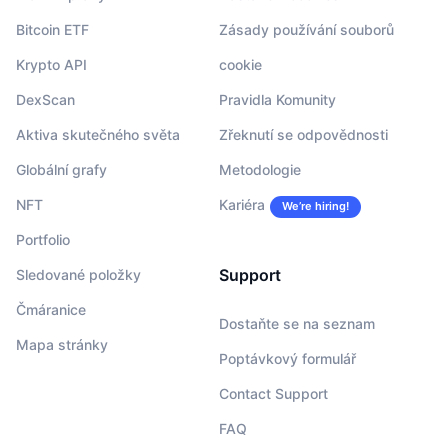
Bitcoin ETF
Zásady používání souborů
Krypto API
cookie
DexScan
Pravidla Komunity
Aktiva skutečného světa
Zřeknutí se odpovědnosti
Globální grafy
Metodologie
NFT
Kariéra
We’re hiring!
Portfolio
Support
Sledované položky
Čmáranice
Dostaňte se na seznam
Mapa stránky
Poptávkový formulář
Contact Support
FAQ