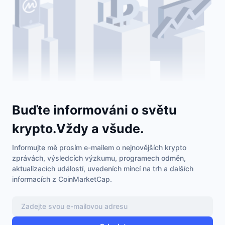
Trendující
Kryptoměnové ETF
Naučte se
CMC MCP
Nové
Bitcoin ETF
x402
Zprávy
Krypto
Ethereum ETF
Akademie
Politika
Technická analýza
Prozkoumat
Sporty
Buďte informováni o světu
RSI
Videa
krypto.Vždy a všude.
Finance
MACD
Slovník
Informujte mě prosím e-mailem o nejnovějších krypto
Technologie
zprávách, výsledcích výzkumu, programech odměn,
Deriváty
Kampaně
aktualizacích událostí, uvedeních mincí na trh a dalších
informacích z CoinMarketCap.
NFT
Přehled
Airdrops
Celkové NFT statistiky
Likvidace
Diamantové odměny